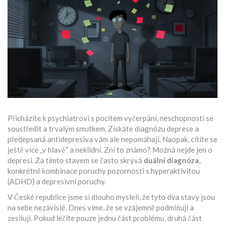
Přicházíte k psychiatrovi s pocitem vyčerpání, neschopností se
soustředit a trvalým smutkem. Získáte diagnózu deprese a
předepsaná antidepresiva vám ale nepomáhají. Naopak, cítíte se
ještě více „v hlavě“ a neklidní. Zní to známo? Možná nejde jen o
depresi. Za tímto stavem se často skrývá
duální diagnóza
,
konkrétně kombinace poruchy pozornosti s hyperaktivitou
(
ADHD
) a depresivní poruchy.
V České republice jsme si dlouho mysleli, že tyto dva stavy jsou
na sebe nezávislé. Dnes víme, že se vzájemně podmiňují a
zesilují. Pokud léčíte pouze jednu část problému, druhá část