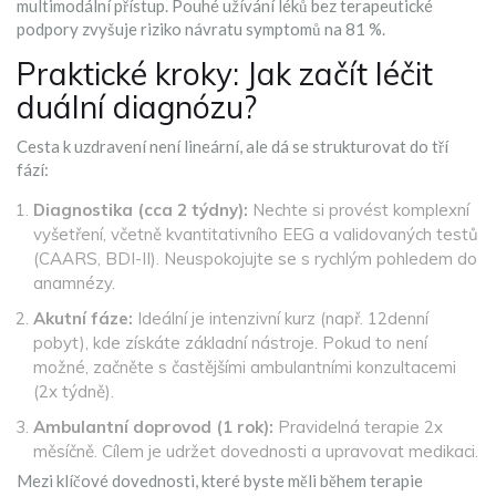
multimodální přístup. Pouhé užívání léků bez terapeutické
podpory zvyšuje riziko návratu symptomů na 81 %.
Praktické kroky: Jak začít léčit
duální diagnózu?
Cesta k uzdravení není lineární, ale dá se strukturovat do tří
fází:
Diagnostika (cca 2 týdny):
Nechte si provést komplexní
vyšetření, včetně kvantitativního EEG a validovaných testů
(CAARS, BDI-II). Neuspokojujte se s rychlým pohledem do
anamnézy.
Akutní fáze:
Ideální je intenzivní kurz (např. 12denní
pobyt), kde získáte základní nástroje. Pokud to není
možné, začněte s častějšími ambulantními konzultacemi
(2x týdně).
Ambulantní doprovod (1 rok):
Pravidelná terapie 2x
měsíčně. Cílem je udržet dovednosti a upravovat medikaci.
Mezi klíčové dovednosti, které byste měli během terapie