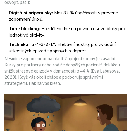
osvojit, patří:
Digitální připomínky:
Mají 87 % úspěšnosti v prevenci
zapomnění úkolů.
Time blocking:
Rozdělení dne na pevné časové bloky pro
jednotlivé aktivity.
Technika „5-4-3-2-1“:
Efektivní nástroj pro zvládání
úzkostných epizod spojených s depresi.
Nesmíme zapomenout na okolí. Zapojení rodiny je zásadní.
Kurzy pro partnery nebo rodiče dospělých pacientů dokážou
snížit stresové epizody v domácnosti o 44 % (Eva Labusová,
2023). Když vás okolí chápe a podporuje správnými
strategiemi, tlak na vás klesá.