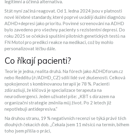
legitimní a účinná alternativa.
Stát nyní začíná reagovat. Od 1. ledna 2024 jsou v platnosti
nové léčebné standardy, které poprvé uvádějí duální diagnózu
ADHD+depresi jako prioritu. Povinné screenování na ADHD
bylo zavedeno pro všechny pacienty s rezistentní depresí. Do
roku 2025 se očekává spuštění pilotních genetických testů na
FN Motol pro predikci reakce na medikaci, což by mohlo
personalizovat léčbu dále.
Co říkají pacienti?
Teorie je jedna, realita druhá. Na fórech jako ADHDforum.cz
nebo Redditu (/r/ADHD_CZ) sdílí lidé své zkušenosti. Celková
spokojenost s kombinovanou terapií je 78 %. Pacienti
zdůrazňují, že klíčová je specializace terapeuta na
neurodivergenci. Jeden uživatel píše: „KBT s důrazem na
organizační strategie změnila můj život. Po 2 letech již
nepotřebuji antidepresiva.“
Na druhou stranu, 19 % negativních recenzí se týká právě těch
dlouhých čekacích dob. „Čekala jsem 11 měsíců na termín, během
toho jsem přišla o práci,