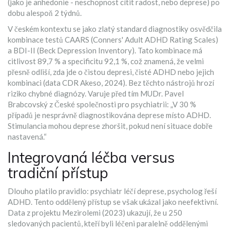
(jako je anhedonie - neschopnost cítit radost, nebo deprese) po
dobu alespoň 2 týdnů.
V českém kontextu se jako zlatý standard diagnostiky osvědčila
kombinace testů
CAARS
(
Conners' Adult ADHD Rating Scales
)
a
BDI-II
(
Beck Depression Inventory
).
Tato kombinace má
citlivost 89,7 % a specificitu 92,1 %, což znamená, že velmi
přesně odliší, zda jde o čistou depresi, čisté ADHD nebo jejich
kombinaci (data CDR Akeso, 2024). Bez těchto nástrojů hrozí
riziko chybné diagnózy. Varuje před tím MUDr. Pavel
Brabcovský z České společnosti pro psychiatrii: „V 30 %
případů je nesprávně diagnostikována deprese místo ADHD.
Stimulancia mohou deprese zhoršit, pokud není situace dobře
nastavená.“
Integrovaná léčba versus
tradiční přístup
Dlouho platilo pravidlo: psychiatr léčí deprese, psycholog řeší
ADHD. Tento oddělený přístup se však ukázal jako neefektivní.
Data z projektu Mezirolemi (2023) ukazují, že u 250
sledovaných pacientů, kteří byli léčeni paralelně oddělenými