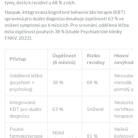
týmy, došlo k recidivě u 68 % z nich.
Naopak, integrovaná
kognitivně behaviorální terapie
(
KBT
)
upravená pro duální diagnózu dosahuje úspěšnosti 63 % ve
snížení symptomů po 6 měsících. Pro srovnání, oddělená léčba
měla úspěšnost pouhých 38 % (studie Psychiatrické kliniky
FNKV, 2022).
Úspěšnost
Riziko
Hlavní
Přístup
(6 měsíců)
recidivy
nevýhoda
Oddělená léčba
Nesoulad
(psychiatr +
38 %
68 %
metodik,
psycholog)
pomalý po
Integrovaná
Nedostate
KBT pro duální
63 %
Snížené
certifikova
diagnózu
terapeutů
Pouhá
Neřeší
Nízká
farmakoterapie
81 %
kořenové