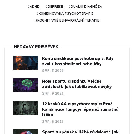
#ADHD
#DEPRESE
#DUÁLNÍ DIAGNÓZA
#KOMBINOVANÁ PSYCHOTERAPIE
#KOGNITIVNĚ BEHAVIORÁLNÍ TERAPIE
NEDÁVNÝ PŘÍSPĚVEK
Kontraindikace psychoterapie: Kdy
zvolit hospitalizaci nebo léky
SRP, 5 2026
Role sportu a spánku v léčbě
závislostí: Jak stabilizovat návyky
SRP, 9 2026
12 kroků AA a psychoterapie: Proč
kombinace funguje lépe než samotná
léčba
SRP, 8 2026
Sport a spánek v léčbě závislostí: Jak