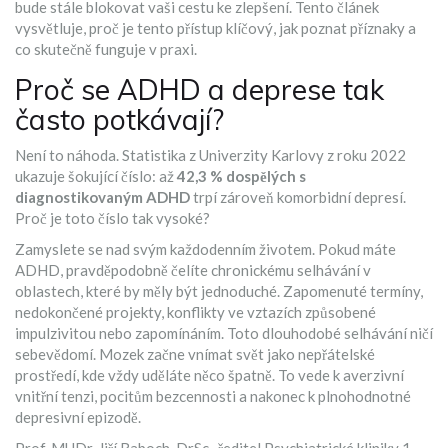
bude stále blokovat vaši cestu ke zlepšení. Tento článek
vysvětluje, proč je tento přístup klíčový, jak poznat příznaky a
co skutečně funguje v praxi.
Proč se ADHD a deprese tak
často potkávají?
Není to náhoda. Statistika z Univerzity Karlovy z roku 2022
ukazuje šokující číslo: až
42,3 % dospělých s
diagnostikovaným ADHD
trpí zároveň komorbidní depresí.
Proč je toto číslo tak vysoké?
Zamyslete se nad svým každodenním životem. Pokud máte
ADHD, pravděpodobně čelíte chronickému selhávání v
oblastech, které by měly být jednoduché. Zapomenuté termíny,
nedokončené projekty, konflikty ve vztazích způsobené
impulzivitou nebo zapomínáním. Toto dlouhodobé selhávání ničí
sebevědomí. Mozek začne vnímat svět jako nepřátelské
prostředí, kde vždy uděláte něco špatně. To vede k averzivní
vnitřní tenzi, pocitům bezcennosti a nakonec k plnohodnotné
depresivní epizodě.