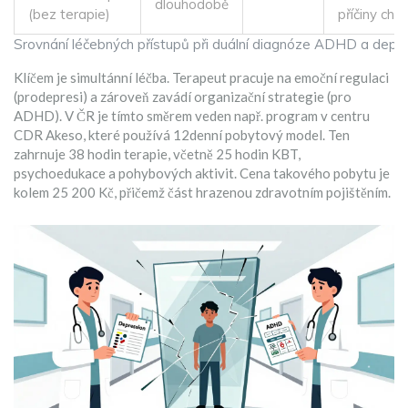
dlouhodobě
(bez terapie)
příčiny cho
Srovnání léčebných přístupů při duální diagnóze ADHD a depr
Klíčem je simultánní léčba. Terapeut pracuje na emoční regulaci
(prodepresi) a zároveň zavádí organizační strategie (pro
ADHD). V ČR je tímto směrem veden např. program v centru
CDR Akeso, které používá 12denní pobytový model. Ten
zahrnuje 38 hodin terapie, včetně 25 hodin KBT,
psychoedukace a pohybových aktivit. Cena takového pobytu je
kolem 25 200 Kč, přičemž část hrazenou zdravotním pojištěním.