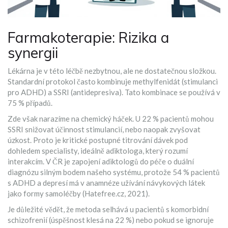
Farmakoterapie: Rizika a
synergii
Lékárna je v této léčbě nezbytnou, ale ne dostatečnou složkou.
Standardní protokol často kombinuje methylfenidát (stimulanci
pro ADHD) a SSRI (antidepresiva). Tato kombinace se používá v
75 % případů.
Zde však narazíme na chemický háček. U 22 % pacientů mohou
SSRI snižovat účinnost stimulancií, nebo naopak zvyšovat
úzkost. Proto je kritické postupné titrování dávek pod
dohledem specialisty, ideálně adiktologa, který rozumí
interakcím. V ČR je zapojení adiktologů do péče o duální
diagnózu silným bodem našeho systému, protože 54 % pacientů
s ADHD a depresí má v anamnéze užívání návykových látek
jako formy samoléčby (Hatefree.cz, 2021).
Je důležité vědět, že metoda selhává u pacientů s komorbidní
schizofrenií (úspěšnost klesá na 22 %) nebo pokud se ignoruje