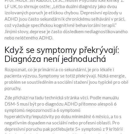
Prof. MUDr. Jiří Raboch, DrSc., ředitel Psychiatrické kliniky 1.
LF UK, to shrnuje ostře: „Léčba duální diagnózy jako dvou
izolovaných poruch je etickou chybou. Depresivní epizody u
ADHD jsou často sekundární k chronickému selhávání v práci,
což vyžaduje specifickou kognitivně behaviorální terapii.“
Jinými slovy, deprese je často důsledkem nediagnostikovaného
nebo neléčeného ADHD.
Když se symptomy překrývají:
Diagnóza není jednoduchá
Rozpoznat, co je primární a co sekundární, je pro lékaře i
pacienta výzvou. Symptomy se totiž překrývají. Nízká energie,
problém se soustředěním a sociální stažení jsou typické pro obě
poruchy.
Zde přichází na řadu technická stránka věci. Podle manuálu
DSM-5 musí být pro diagnózu ADHD přítomno alespoň 6
symptomů nepozornosti a 6 symptomů
hyperaktivity/impulzivity po dobu minimálně 6 měsíců, a to s
negativním dopadem na sociální nebo profesní oblasti. Pro
depresivní poruchu pak potřebujete 5+ symptomů z 9 kritérií