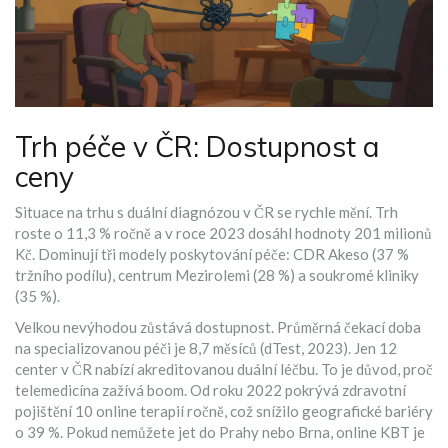
Trh péče v ČR: Dostupnost a
ceny
Situace na trhu s duální diagnózou v ČR se rychle mění. Trh
roste o 11,3 % ročně a v roce 2023 dosáhl hodnoty 201 milionů
Kč. Dominují tři modely poskytování péče: CDR Akeso (37 %
tržního podílu), centrum Mezirolemi (28 %) a soukromé kliniky
(35 %).
Velkou nevýhodou zůstává dostupnost. Průměrná čekací doba
na specializovanou péči je 8,7 měsíců (dTest, 2023). Jen 12
center v ČR nabízí akreditovanou duální léčbu. To je důvod, proč
telemedicína zažívá boom. Od roku 2022 pokrývá zdravotní
pojištění 10 online terapií ročně, což snížilo geografické bariéry
o 39 %. Pokud nemůžete jet do Prahy nebo Brna, online KBT je