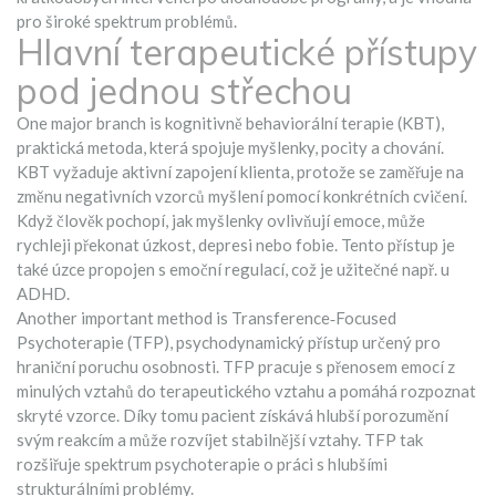
pro široké spektrum problémů.
Hlavní terapeutické přístupy
pod jednou střechou
One major branch is
kognitivně behaviorální terapie (KBT)
,
praktická metoda, která spojuje myšlenky, pocity a chování
.
KBT vyžaduje aktivní zapojení klienta, protože se zaměřuje na
změnu negativních vzorců myšlení pomocí konkrétních cvičení.
Když člověk pochopí, jak myšlenky ovlivňují emoce, může
rychleji překonat úzkost, depresi nebo fobie. Tento přístup je
také úzce propojen s emoční regulací, což je užitečné např. u
ADHD.
Another important method is
Transference‑Focused
Psychoterapie (TFP)
,
psychodynamický přístup určený pro
hraniční poruchu osobnosti
. TFP pracuje s přenosem emocí z
minulých vztahů do terapeutického vztahu a pomáhá rozpoznat
skryté vzorce. Díky tomu pacient získává hlubší porozumění
svým reakcím a může rozvíjet stabilnější vztahy. TFP tak
rozšiřuje spektrum psychoterapie o práci s hlubšími
strukturálními problémy.