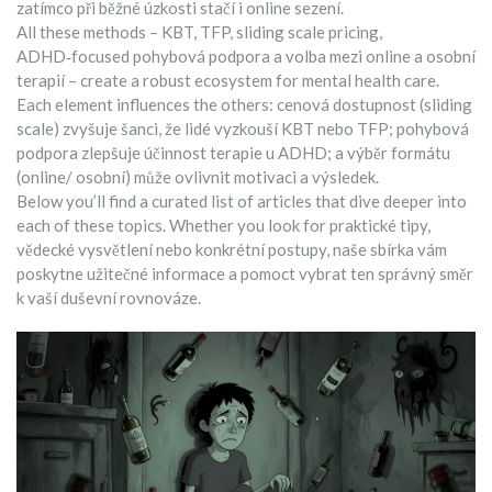
zatímco při běžné úzkosti stačí i online sezení.
All these methods – KBT, TFP, sliding scale pricing,
ADHD‑focused pohybová podpora a volba mezi online a osobní
terapií – create a robust ecosystem for mental health care.
Each element influences the others: cenová dostupnost (sliding
scale) zvyšuje šanci, že lidé vyzkouší KBT nebo TFP; pohybová
podpora zlepšuje účinnost terapie u ADHD; a výběr formátu
(online/ osobní) může ovlivnit motivaci a výsledek.
Below you’ll find a curated list of articles that dive deeper into
each of these topics. Whether you look for praktické tipy,
vědecké vysvětlení nebo konkrétní postupy, naše sbírka vám
poskytne užitečné informace a pomoct vybrat ten správný směr
k vaší duševní rovnováze.