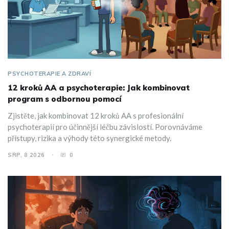
PSYCHOTERAPIE A ZDRAVÍ
12 kroků AA a psychoterapie: Jak kombinovat
program s odbornou pomocí
Zjistěte, jak kombinovat 12 kroků AA s profesionální
psychoterapií pro účinnější léčbu závislostí. Porovnáváme
přístupy, rizika a výhody této synergické metody.
SRP, 8 2026
0