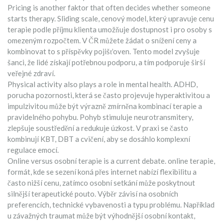
Pricing is another faktor that often decides whether someone
starts therapy.
Sliding scale
,
cenový model, který upravuje cenu
terapie podle příjmu klienta
umožňuje dostupnost i pro osoby s
omezeným rozpočtem. V ČR můžete žádat o snížení ceny a
kombinovat to s příspěvky pojišťoven. Tento model zvyšuje
šanci, že lidé získají potřebnou podporu, a tím podporuje širší
veřejné zdraví.
Physical activity also plays a role in mental health.
ADHD
,
porucha pozornosti, která se často projevuje hyperaktivitou a
impulzivitou
může být výrazně zmírněna kombinací terapie a
pravidelného pohybu. Pohyb stimuluje neurotransmitery,
zlepšuje soustředění a redukuje úzkost. V praxi se často
kombinují KBT, DBT a cvičení, aby se dosáhlo komplexní
regulace emocí.
Online versus osobní terapie is a current debate.
online terapie
,
formát, kde se sezení koná přes internet
nabízí flexibilitu a
často nižší cenu, zatímco osobní setkání může poskytnout
silnější terapeutické pouto. Výběr závisí na osobních
preferencích, technické vybavenosti a typu problému. Například
u závažných traumat může být výhodnější osobní kontakt,