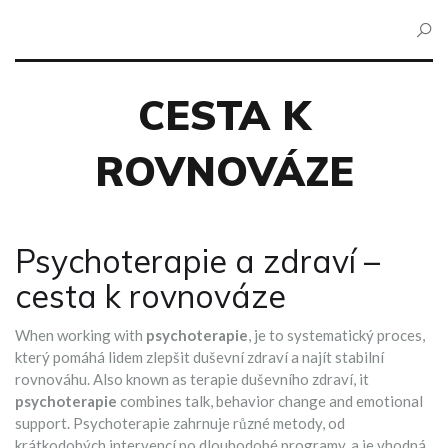
CESTA K
ROVNOVÁZE
Psychoterapie a zdraví –
cesta k rovnováze
When working with
psychoterapie
,
je to systematický proces,
který pomáhá lidem zlepšit duševní zdraví a najít stabilní
rovnováhu
. Also known as
terapie duševního zdraví
, it
psychoterapie
combines talk, behavior change and emotional
support. Psychoterapie zahrnuje různé metody, od
krátkodobých intervencí po dlouhodobé programy, a je vhodná