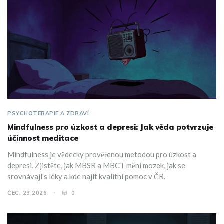
PSYCHOTERAPIE A ZDRAVÍ
Mindfulness pro úzkost a depresi: Jak věda potvrzuje
účinnost meditace
Mindfulness je vědecky prověřenou metodou pro úzkost a
depresi. Zjistěte, jak MBSR a MBCT mění mozek, jak se
srovnávají s léky a kde najít kvalitní pomoc v ČR.
ČEC, 23 2026
0