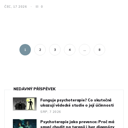
ČEC, 17 2026
0
1
2
3
4
…
8
NEDÁVNÝ PŘÍSPĚVEK
Funguje psychoterapie? Co skutečně
ukazují vědecké studie o její účinnosti
SRP, 7 2026
Psychoterapie jako prevence: Proč má
smysl chodit na terapii i bez diagnózy