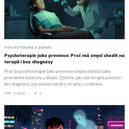
PSYCHOTERAPIE A ZDRAVÍ
Psychoterapie jako prevence: Proč má smysl chodit na
terapii i bez diagnózy
Proč je psychoterapie jako prevence stejně důležitá jako
pravidelné kontroly u lékaře. Zjistěte, jak vám terapie pomůže i
bez diagnózy, a prolomte bariéry strachu z ordinace.
SRP, 2 2026
0