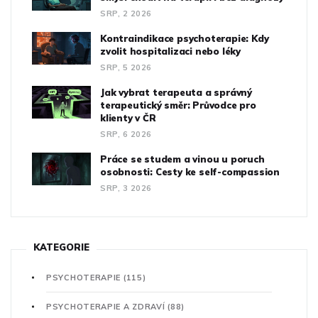
SRP, 2 2026
Kontraindikace psychoterapie: Kdy
zvolit hospitalizaci nebo léky
SRP, 5 2026
Jak vybrat terapeuta a správný
terapeutický směr: Průvodce pro
klienty v ČR
SRP, 6 2026
Práce se studem a vinou u poruch
osobnosti: Cesty ke self-compassion
SRP, 3 2026
KATEGORIE
PSYCHOTERAPIE
(115)
PSYCHOTERAPIE A ZDRAVÍ
(88)