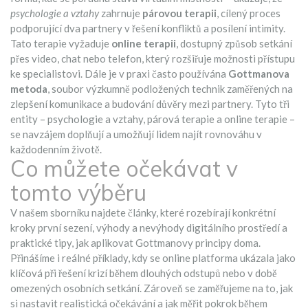
psychologie a vztahy
zahrnuje
párovou terapii
,
cílený proces
podporující dva partnery v řešení konfliktů a posílení intimity
.
Tato terapie vyžaduje
online terapii
,
dostupný způsob setkání
přes video, chat nebo telefon, který rozšiřuje možnosti přístupu
ke specialistovi
. Dále je v praxi často používána
Gottmanova
metoda
,
soubor výzkumně podložených technik zaměřených na
zlepšení komunikace a budování důvěry mezi partnery
. Tyto tři
entity – psychologie a vztahy, párová terapie a online terapie –
se navzájem doplňují a umožňují lidem najít rovnováhu v
každodenním životě.
Co můžete očekávat v
tomto výběru
V našem sborníku najdete články, které rozebírají konkrétní
kroky první sezení, výhody a nevýhody digitálního prostředí a
praktické tipy, jak aplikovat Gottmanovy principy doma.
Přinášíme i reálné příklady, kdy se online platforma ukázala jako
klíčová při řešení krizí během dlouhých odstupů nebo v době
omezených osobních setkání. Zároveň se zaměřujeme na to, jak
si nastavit realistická očekávání a jak měřit pokrok během