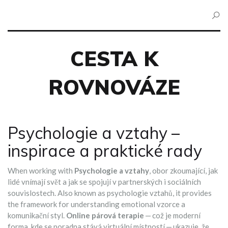
CESTA K
ROVNOVÁZE
Psychologie a vztahy –
inspirace a praktické rady
When working with
Psychologie a vztahy
,
obor zkoumající, jak
lidé vnímají svět a jak se spojují v partnerských i sociálních
souvislostech
. Also known as
psychologie vztahů
, it provides
the framework for understanding emotional vzorce a
komunikační styl.
Online párová terapie
— což je moderní
forma, kde se poradna stává virtuální místností — ukazuje, že