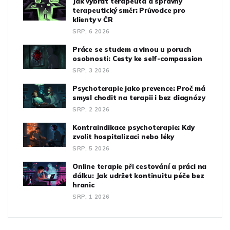
Jak vybrat terapeuta a správný
terapeutický směr: Průvodce pro
klienty v ČR
SRP, 6 2026
Práce se studem a vinou u poruch
osobnosti: Cesty ke self-compassion
SRP, 3 2026
Psychoterapie jako prevence: Proč má
smysl chodit na terapii i bez diagnózy
SRP, 2 2026
Kontraindikace psychoterapie: Kdy
zvolit hospitalizaci nebo léky
SRP, 5 2026
Online terapie při cestování a práci na
dálku: Jak udržet kontinuitu péče bez
hranic
SRP, 1 2026