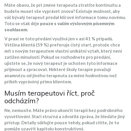
Máte obavu, že při změně terapeuta ztratíte kontinuitu a
budete muset vše vyprávět znova? Existuje možnost, aby
váš bývalý terapeut předal klíčové informace tomu novému.
Toto se však děje
pouze s vaším výslovným písemným
souhlasem
.
V praxi se toto předání využívá jen v asi 41 % případů.
Většina klientů (59 %) preferuje čistý start, protože chce
mít s novým terapeutem vlastní unikátní vztah, který není
zatížen minulostí. Pokud se rozhodnete pro předání,
ujistěte se, že nový terapeut je ochoten tyto informace
přijmout a zpracovat. Některé školy terapie považují
anamnézu od jiného terapeuta za méně hodnotnou než
příběh vyprávěný přímo klientem.
Musím terapeutovi říct, proč
odcházím?
Ne, nemusíte. Máte právo ukončit terapii bez podrobného
vysvětlování. Stačí stručná a zdvořilá zpráva, že hledáte jiný
přístup. Detaily sdělujte pouze tehdy, pokud cítíte, že to
pomůže uzavřít kapitolu konstruktivně.