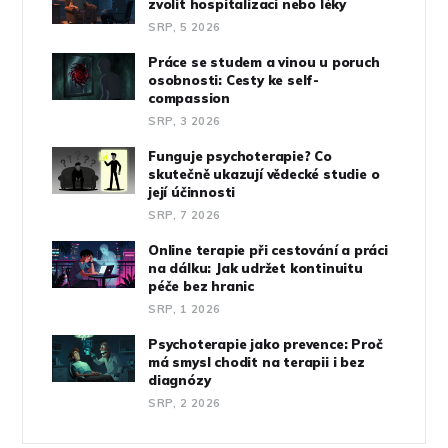
zvolit hospitalizaci nebo léky
SRP, 5 2026
Práce se studem a vinou u poruch
osobnosti: Cesty ke self-
compassion
SRP, 3 2026
Funguje psychoterapie? Co
skutečně ukazují vědecké studie o
její účinnosti
SRP, 7 2026
Online terapie při cestování a práci
na dálku: Jak udržet kontinuitu
péče bez hranic
SRP, 1 2026
Psychoterapie jako prevence: Proč
má smysl chodit na terapii i bez
diagnózy
SRP, 2 2026