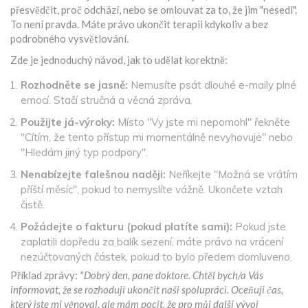
přesvědčit, proč odchází, nebo se omlouvat za to, že jim "nesedl".
To není pravda. Máte právo ukončit terapii kdykoliv a bez
podrobného vysvětlování.
Zde je jednoduchý návod, jak to udělat korektně:
Rozhodněte se jasně:
Nemusíte psát dlouhé e-maily plné
emocí. Stačí stručná a věcná zpráva.
Použijte já-výroky:
Místo "Vy jste mi nepomohl" řekněte
"Cítím, že tento přístup mi momentálně nevyhovuje" nebo
"Hledám jiný typ podpory".
Nenabízejte falešnou naději:
Neříkejte "Možná se vrátím
příští měsíc", pokud to nemyslíte vážně. Ukončete vztah
čistě.
Požádejte o fakturu (pokud platíte sami):
Pokud jste
zaplatili dopředu za balík sezení, máte právo na vrácení
nezúčtovaných částek, pokud to bylo předem domluveno.
Příklad zprávy:
"Dobrý den, pane doktore. Chtěl bych/a Vás
informovat, že se rozhoduji ukončit naši spolupráci. Oceňuji čas,
který jste mi věnoval, ale mám pocit, že pro můj další vývoj