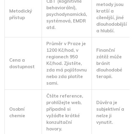
CBT (kognitivně
metody jsou
behaviorální),
Metodický
kratší a
psychodynamická,
přístup
cílenější, jiné
systémová, EMDR
dlouhodobější
atd.
a hlubší.
Průměr v Praze je
1200 Kč/hod, v
Finanční
regionech 950
zátěž může
Cena a
Kč/hod. Zjistěte,
bránit
dostupnost
zda má pojišťovnu
dlouhodobé
nebo zda platíte
terapii.
sami.
Čtěte reference,
prohlížejte web,
Důvěra je
Osobní
případně si
subjektivní a
chemie
vyžáďte krátké
nelze ji
konzultační
vynutit.
hovory.