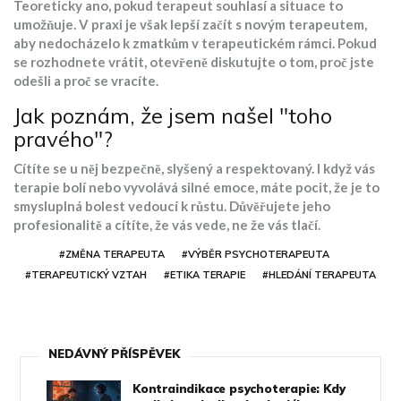
Teoreticky ano, pokud terapeut souhlasí a situace to
umožňuje. V praxi je však lepší začít s novým terapeutem,
aby nedocházelo k zmatkům v terapeutickém rámci. Pokud
se rozhodnete vrátit, otevřeně diskutujte o tom, proč jste
odešli a proč se vracíte.
Jak poznám, že jsem našel "toho
pravého"?
Cítíte se u něj bezpečně, slyšený a respektovaný. I když vás
terapie bolí nebo vyvolává silné emoce, máte pocit, že je to
smysluplná bolest vedoucí k růstu. Důvěřujete jeho
profesionalitě a cítíte, že vás vede, ne že vás tlačí.
#ZMĚNA TERAPEUTA
#VÝBĚR PSYCHOTERAPEUTA
#TERAPEUTICKÝ VZTAH
#ETIKA TERAPIE
#HLEDÁNÍ TERAPEUTA
NEDÁVNÝ PŘÍSPĚVEK
Kontraindikace psychoterapie: Kdy