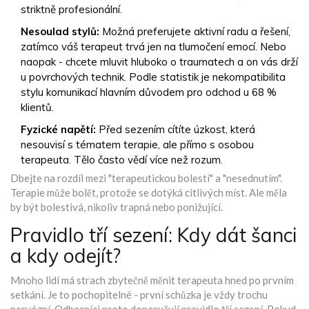
striktně profesionální.
Nesoulad stylů:
Možná preferujete aktivní radu a řešení,
zatímco váš terapeut trvá jen na tlumočení emocí. Nebo
naopak - chcete mluvit hluboko o traumatech a on vás drží
u povrchových technik. Podle statistik je nekompatibilita
stylu komunikací hlavním důvodem pro odchod u 68 %
klientů.
Fyzické napětí:
Před sezením cítíte úzkost, která
nesouvisí s tématem terapie, ale přímo s osobou
terapeuta. Tělo často vědí více než rozum.
Dbejte na rozdíl mezi "terapeutickou bolestí" a "nesednutím".
Terapie může bolět, protože se dotýká citlivých míst. Ale měla
by být bolestivá, nikoliv trapná nebo ponižující.
Pravidlo tří sezení: Kdy dát šanci
a kdy odejít?
Mnoho lidí má strach zbytečně měnit terapeuta hned po prvním
setkání. Je to pochopitelné - první schůzka je vždy trochu