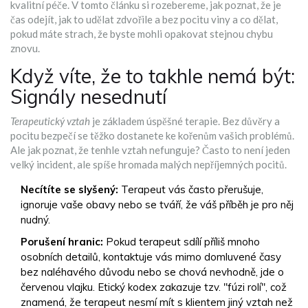
kvalitní péče. V tomto článku si rozebereme, jak poznat, že je
čas odejít, jak to udělat zdvořile a bez pocitu viny a co dělat,
pokud máte strach, že byste mohli opakovat stejnou chybu
znovu.
Když víte, že to takhle nemá být:
Signály nesednutí
Terapeutický vztah
je základem úspěšné terapie. Bez důvěry a
pocitu bezpečí se těžko dostanete ke kořenům vašich problémů.
Ale jak poznat, že tenhle vztah nefunguje? Často to není jeden
velký incident, ale spíše hromada malých nepříjemných pocitů.
Necítíte se slyšený:
Terapeut vás často přerušuje,
ignoruje vaše obavy nebo se tváří, že váš příběh je pro něj
nudný.
Porušení hranic:
Pokud terapeut sdílí příliš mnoho
osobních detailů, kontaktuje vás mimo domluvené časy
bez naléhavého důvodu nebo se chová nevhodně, jde o
červenou vlajku. Etický kodex zakazuje tzv. "fúzi rolí", což
znamená, že terapeut nesmí mít s klientem jiný vztah než