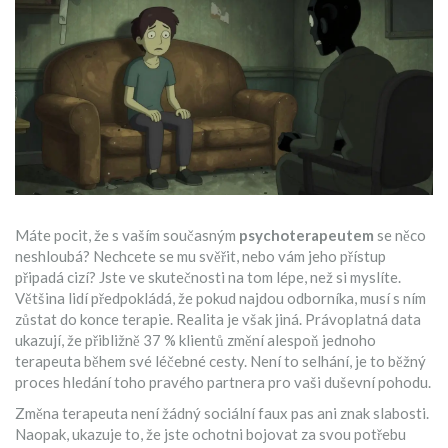
Máte pocit, že s vaším současným
psychoterapeutem
se něco
neshloubá? Nechcete se mu svěřit, nebo vám jeho přístup
připadá cizí? Jste ve skutečnosti na tom lépe, než si myslíte.
Většina lidí předpokládá, že pokud najdou odborníka, musí s ním
zůstat do konce terapie. Realita je však jiná. Právoplatná data
ukazují, že přibližně 37 % klientů změní alespoň jednoho
terapeuta během své léčebné cesty. Není to selhání, je to běžný
proces hledání toho pravého partnera pro vaši duševní pohodu.
Změna terapeuta není žádný sociální faux pas ani znak slabosti.
Naopak, ukazuje to, že jste ochotni bojovat za svou potřebu