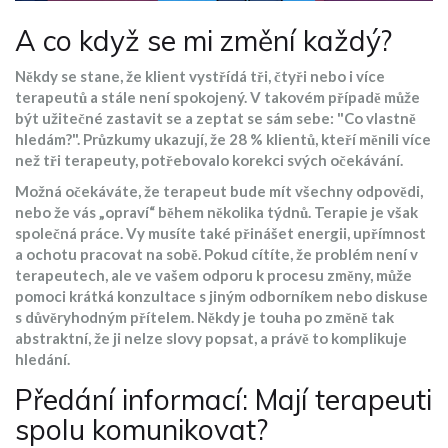
A co když se mi změní každý?
Někdy se stane, že klient vystřídá tři, čtyři nebo i více
terapeutů a stále není spokojený. V takovém případě může
být užitečné zastavit se a zeptat se sám sebe: "Co vlastně
hledám?". Průzkumy ukazují, že 28 % klientů, kteří měnili více
než tři terapeuty, potřebovalo korekci svých očekávání.
Možná očekáváte, že terapeut bude mít všechny odpovědi,
nebo že vás „opraví“ během několika týdnů. Terapie je však
společná práce. Vy musíte také přinášet energii, upřímnost
a ochotu pracovat na sobě. Pokud cítíte, že problém není v
terapeutech, ale ve vašem odporu k procesu změny, může
pomoci krátká konzultace s jiným odborníkem nebo diskuse
s důvěryhodným přítelem. Někdy je touha po změně tak
abstraktní, že ji nelze slovy popsat, a právě to komplikuje
hledání.
Předání informací: Mají terapeuti
spolu komunikovat?