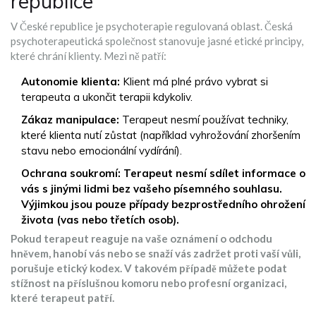
republice
V České republice je psychoterapie regulovaná oblast.
Česká
psychoterapeutická společnost
stanovuje jasné etické principy,
které chrání klienty. Mezi ně patří:
Autonomie klienta:
Klient má plné právo vybrat si
terapeuta a ukončit terapii kdykoliv.
Zákaz manipulace:
Terapeut nesmí používat techniky,
které klienta nutí zůstat (například vyhrožování zhoršením
stavu nebo emocionální vydírání).
Ochrana soukromí: Terapeut nesmí sdílet informace o
vás s jinými lidmi bez vašeho písemného souhlasu.
Výjimkou jsou pouze případy bezprostředního ohrožení
života (vas nebo třetích osob).
Pokud terapeut reaguje na vaše oznámení o odchodu
hněvem, hanobí vás nebo se snaží vás zadržet proti vaší vůli,
porušuje etický kodex. V takovém případě můžete podat
stížnost na příslušnou komoru nebo profesní organizaci,
které terapeut patří.