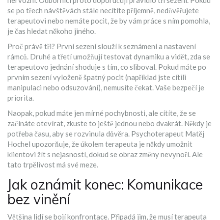
nervózní. Odborníci proto doporučují pravidlo tří sezení. Pokud
se po třech návštěvách stále necítíte příjemně, nedůvěřujete
terapeutovi nebo nemáte pocit, že by vám práce s ním pomohla,
je čas hledat někoho jiného.
Proč právě tři? První sezení slouží k seznámení a nastavení
rámců. Druhé a třetí umožňují testovat dynamiku a vidět, zda se
terapeutovo jednání shoduje s tím, co sliboval. Pokud máte po
prvním sezení vyloženě špatný pocit (například jste cítili
manipulaci nebo odsuzování), nemusíte čekat. Vaše bezpečí je
priorita.
Naopak, pokud máte jen mírné pochybnosti, ale cítíte, že se
začínáte otevírat, zkuste to ještě jednou nebo dvakrát. Někdy je
potřeba času, aby se rozvinula důvěra. Psychoterapeut Matěj
Hochel upozorňuje, že úkolem terapeuta je někdy umožnit
klientovi žít s nejasností, dokud se obraz změny nevynoří. Ale
tato trpělivost má své meze.
Jak oznámit konec: Komunikace
bez vinění
Většina lidí se bojí konfrontace. Připadá jim, že musí terapeuta