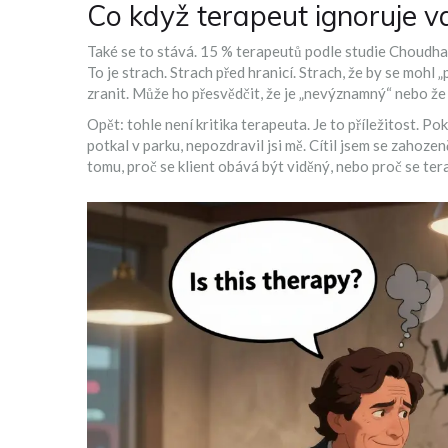
Co když terapeut ignoruje v
Také se to stává. 15 % terapeutů podle studie
Choudha
To je strach. Strach před hranicí. Strach, že by se mohl 
zranit. Může ho přesvědčit, že je „nevýznamný“ nebo že
Opět: tohle není kritika terapeuta. Je to příležitost. Po
potkal v parku, nepozdravil jsi mě. Cítil jsem se zahoze
tomu, proč se klient obává být viděný, nebo proč se tera