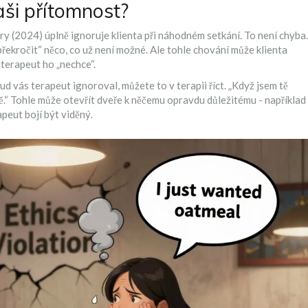
aši přítomnost?
ry
(
2024
)
úplně ignoruje klienta při náhodném setkání. To není chyba.
„překročit“ něco, co už není možné. Ale tohle chování může klienta
 terapeut ho „nechce“.
kud vás terapeut ignoroval, můžete to v terapii říct. „Když jsem tě
ně.“ Tohle může otevřít dveře k něčemu opravdu důležitému - například
peut bojí být viděný.