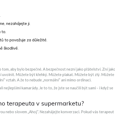
.
e, nezahájejte ji.
 to.
ů to považuje za důležité.
ě škodlivé.
o tom, aby bylo bezpečné. A bezpečnost nezní jako přátelství. Zní jak
v ní uvolnit. Můžete být křehký. Můžete plakat. Můžete být zlý. Můžete
ální“ vztah. A že to nebude „normální“ ani mimo ordinaci.
li nejlepšími kamarády. Je to to, že jste se naučili být sami - i když se
ho terapeuta v supermarketu?
vou nebo slovem „Ahoj“. Nezahájejte konverzaci. Pokud vás terapeut