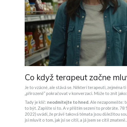
Co když terapeut začne mluv
Je to vzácné, ale stává se. Některí terapeuti, zejména 
„přirozeně“ pokračovat v konverzaci. Může to znít jako:
Tady je klíč:
neodmítejte to hned
. Ale nezapomeňte: t
to být. Zapište si to. A v příštím sezení to probráte. 7
2022
)
uvádí, že právě taková témata jsou důležitou souč
jsi mluvit o tom, jak jsi se cítil, a já jsem se cítil zmat