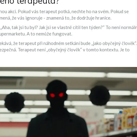
vého terapeuta?
ádnou akci. Pokud vás terapeut potká, nechte ho na svém. Pokud se
mená, že vás ignoruje - znamená to, že dodržuje hranice.
„Aha, tak jsi tu byl? Jak jsi se vlastně cítil ten týden?“ To není normáln
 supermarketu. A to nemůže fungovat.
ekává, že terapeut při náhodném setkání bude „jako obyčejný člověk“.
bezpečná. Terapeut není „obyčejný člověk“ v tomto kontextu. Je to