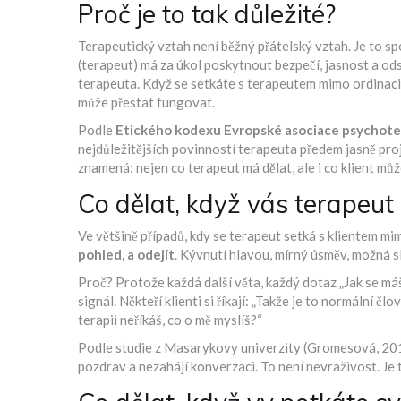
Proč je to tak důležité?
Terapeutický vztah není běžný přátelský vztah. Je to spe
(terapeut) má za úkol poskytnout bezpečí, jasnost a ods
terapeuta. Když se setkáte s terapeutem mimo ordinaci,
může přestat fungovat.
Podle
Etického kodexu Evropské asociace psychote
nejdůležitějších povinností terapeuta předem jasně pro
znamená: nejen co terapeut má dělat, ale i co klient můž
Co dělat, když vás terapeut
Ve většině případů, kdy se terapeut setká s klientem m
pohled, a odejít
. Kývnutí hlavou, mírný úsměv, možná sl
Proč? Protože každá další věta, každý dotaz „Jak se má
signál. Někteří klienti si říkají: „Takže je to normální č
terapii neříkáš, co o mě myslíš?“
Podle studie z
Masarykovy univerzity
(
Gromesová, 20
pozdrav a nezahájí konverzaci. To není nevraživost. Je t