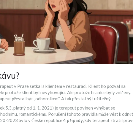
kávu?
erapeut v Praze setkal s klientem v restauraci. Klient ho pozval na
 Ne protože klient byl nevyhovující. Ale protože hranice byly zničeny.
rapeut přestal být „odborníkem“. A tak přestal být užitečný.
ek 5.3, platný od 1. 1. 2021
)
je terapeut povinen vyhýbat se
bchodnímu, romantickému. Porušení tohoto pravidla může vést k odnět
2020-2023 bylo v České republice
4 případy
, kdy terapeut ztratil prá