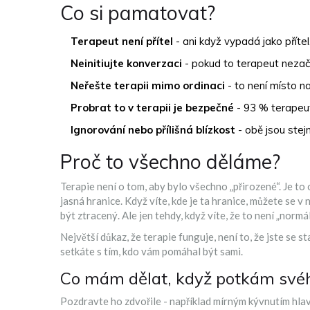
Co si pamatovat?
Terapeut není přítel
- ani když vypadá jako přítel
Neinitiujte konverzaci
- pokud to terapeut nezačn
Neřešte terapii mimo ordinaci
- to není místo na
Probrat to v terapii je bezpečné
- 93 % terapeut
Ignorování nebo přílišná blízkost
- obě jsou stejn
Proč to všechno děláme?
Terapie není o tom, aby bylo všechno „přirozené“. Je to 
jasná hranice. Když víte, kde je ta hranice, můžete se 
být ztracený. Ale jen tehdy, když víte, že to není „norm
Největší důkaz, že terapie funguje, není to, že jste se sta
setkáte s tím, kdo vám pomáhal být sami.
Co mám dělat, když potkám své
Pozdravte ho zdvořile - například mírným kývnutím hla