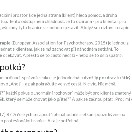
ciální prostor, kde jedna strana (klient) hledá pomoc, a druhá
tup. Tento odstup není chladnost. Je to ochrana - pro klienta i pro
 všechny tyto hranice se mohou roztavit. A když se roztaví, terapie
rapie
(
European Association for Psychotherapy, 2015
)
je jednou z
jednat s klientem, jak se má zachovat při náhodném setkání. To
e očekávat. A přesto se to často nedělá - nebo se to dělá špatně.
 potká?
imo ordinaci, správná reakce je jednoduchá:
zdvořilý pozdrav, krátký
ovo „Ahoj“ - a pak pokračujte ve své cestě. Nic víc. Nic méně.
š?“, každý pokus o „normální rozhovor“ může být pro klienta zmatený
lověk, který se může chovat jako přítel?“ A pak se začnou ptát: „Proč mi 
17
)
87 % českých terapeutů při náhodném setkání pouze kývne na
o profesionální hranice. A ta je potřebná.