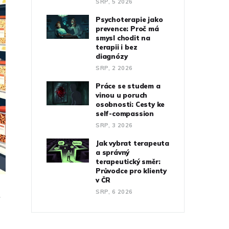
SRP, 5 2026
Psychoterapie jako
prevence: Proč má
smysl chodit na
terapii i bez
diagnózy
SRP, 2 2026
Práce se studem a
vinou u poruch
osobnosti: Cesty ke
self-compassion
SRP, 3 2026
Jak vybrat terapeuta
a správný
terapeutický směr:
Průvodce pro klienty
v ČR
SRP, 6 2026
.