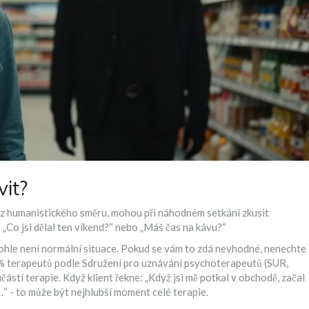
it?
ti z humanistického směru, mohou při náhodném setkání zkusit
 „Co jsi dělal ten víkend?“ nebo „Máš čas na kávu?“
ohle není normální situace. Pokud se vám to zdá nevhodné, nenechte
8 % terapeutů podle
Sdružení pro uznávání psychoterapeutů
(
SUR,
ástí terapie. Když klient řekne: „Když jsi mě potkal v obchodě, začal
eně…“ - to může být nejhlubší moment celé terapie.