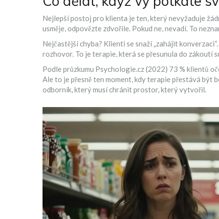
Co dělat, když vy potkáte s
Nejlepší postoj pro klienta je ten, který nevyžaduje ž
usměje, odpovězte zdvořile. Pokud ne, nevadí. To nezna
Nejčastější chyba? Klienti se snaží „zahájit konverzaci“. 
rozhovor. To je terapie, která se přesunula do zákoutí
Podle průzkumu
Psychologie.cz
(
2022
)
73 % klientů oč
Ale to je přesně ten moment, kdy terapie přestává být 
odborník, který musí chránit prostor, který vytvořil.