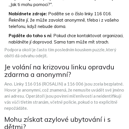
„Jak ti mohu pomoci?".
Nabídnete zdroje:
Podělte se o číslo linky 116 016.
Řekněte jí, že může zavolat anonymně, třeba i z vašeho
telefonu, když nebude doma.
Pojděte do toho s ní:
Pokud chce kontaktovat organizaci,
nabídněte jí doprovod. Sama tam může mít strach.
Podpora okolí je často tím posledním kouskem puzzle, který
oběti dá odvahu odejít.
Je volání na krizovou linku opravdu
zdarma a anonymní?
Ano. Linky 116 016 (ROSALIN) a 116 006 jsou zcela bezplatné.
Hovor je anonymní, což znamená, že nemusíte uvádět své jméno
ani adresu. Operátoři jsou povinni mlčenlivostí a neidentifikují
vás vůči třetím stranám, včetně policie, pokud o to explicitně
nepožádáte.
Mohu získat azylové ubytování i s
dětmi?