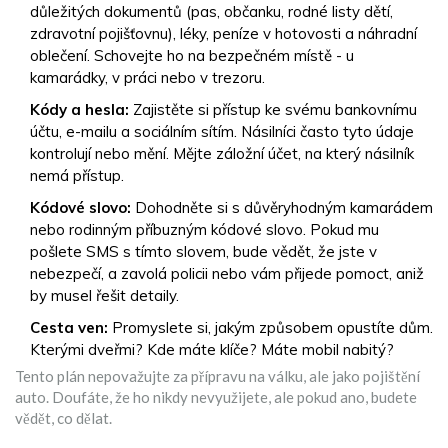
důležitých dokumentů (pas, občanku, rodné listy dětí,
zdravotní pojišťovnu), léky, peníze v hotovosti a náhradní
oblečení. Schovejte ho na bezpečném místě - u
kamarádky, v práci nebo v trezoru.
Kódy a hesla:
Zajistěte si přístup ke svému bankovnímu
účtu, e-mailu a sociálním sítím. Násilníci často tyto údaje
kontrolují nebo mění. Mějte záložní účet, na který násilník
nemá přístup.
Kódové slovo:
Dohodněte si s důvěryhodným kamarádem
nebo rodinným příbuzným kódové slovo. Pokud mu
pošlete SMS s tímto slovem, bude vědět, že jste v
nebezpečí, a zavolá policii nebo vám přijede pomoct, aniž
by musel řešit detaily.
Cesta ven:
Promyslete si, jakým způsobem opustíte dům.
Kterými dveřmi? Kde máte klíče? Máte mobil nabitý?
Tento plán nepovažujte za přípravu na válku, ale jako pojištění
auto. Doufáte, že ho nikdy nevyužijete, ale pokud ano, budete
vědět, co dělat.