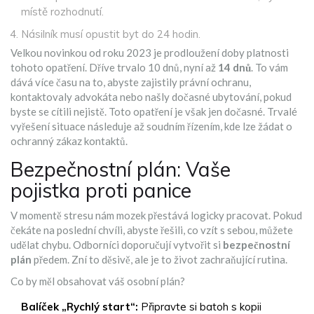
místě rozhodnutí.
Násilník musí opustit byt do 24 hodin.
Velkou novinkou od roku 2023 je prodloužení doby platnosti
tohoto opatření. Dříve trvalo 10 dnů, nyní až
14 dnů
. To vám
dává více času na to, abyste zajistily právní ochranu,
kontaktovaly advokáta nebo našly dočasné ubytování, pokud
byste se cítili nejistě. Toto opatření je však jen dočasné. Trvalé
vyřešení situace následuje až soudním řízením, kde lze žádat o
ochranný zákaz kontaktů.
Bezpečnostní plán: Vaše
pojistka proti panice
V momentě stresu nám mozek přestává logicky pracovat. Pokud
čekáte na poslední chvíli, abyste řešili, co vzít s sebou, můžete
udělat chybu. Odborníci doporučují vytvořit si
bezpečnostní
plán
předem. Zní to děsivě, ale je to život zachraňující rutina.
Co by měl obsahovat váš osobní plán?
Balíček „Rychlý start“:
Připravte si batoh s kopii