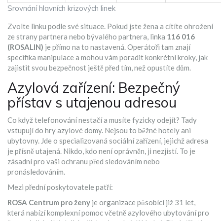
Srovnání hlavních krizových linek
Zvolte linku podle své situace. Pokud jste žena a cítíte ohrožení
ze strany partnera nebo bývalého partnera, linka
116 016
(ROSALIN)
je přímo na to nastavená. Operátoři tam znají
specifika manipulace a mohou vám poradit konkrétní kroky, jak
zajistit svou bezpečnost ještě před tím, než opustíte dům.
Azylová zařízení: Bezpečný
přístav s utajenou adresou
Co když telefonování nestačí a musíte fyzicky odejít? Tady
vstupují do hry azylové domy. Nejsou to běžné hotely ani
ubytovny. Jde o specializovaná sociální zařízení, jejichž adresa
je přísně utajená. Nikdo, kdo není oprávněn, ji nezjistí. To je
zásadní pro vaši ochranu před sledováním nebo
pronásledováním.
Mezi přední poskytovatele patří:
ROSA Centrum pro ženy
je
organizace působící již 31 let,
která nabízí komplexní pomoc včetně azylového ubytování pro