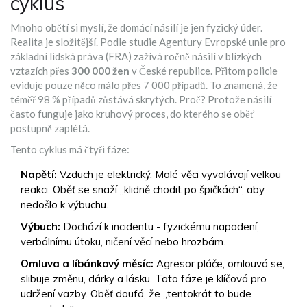
cyklus
Mnoho obětí si myslí, že domácí násilí je jen fyzický úder.
Realita je složitější. Podle studie Agentury Evropské unie pro
základní lidská práva (FRA) zažívá ročně násilí v blízkých
vztazích přes
300 000 žen
v České republice. Přitom policie
eviduje pouze něco málo přes 7 000 případů. To znamená, že
téměř 98 % případů zůstává skrytých. Proč? Protože násilí
často funguje jako kruhový proces, do kterého se oběť
postupně zaplétá.
Tento cyklus má čtyři fáze:
Napětí:
Vzduch je elektrický. Malé věci vyvolávají velkou
reakci. Oběť se snaží „klidně chodit po špičkách“, aby
nedošlo k výbuchu.
Výbuch:
Dochází k incidentu - fyzickému napadení,
verbálnímu útoku, ničení věcí nebo hrozbám.
Omluva a líbánkový měsíc:
Agresor pláče, omlouvá se,
slibuje změnu, dárky a lásku. Tato fáze je klíčová pro
udržení vazby. Oběť doufá, že „tentokrát to bude