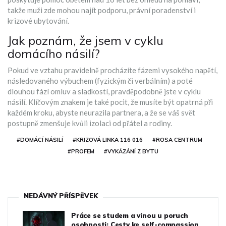
takže muži zde mohou najít podporu, právní poradenství i
krizové ubytování.
Jak poznám, že jsem v cyklu
domácího násilí?
Pokud ve vztahu pravidelně procházíte fázemi vysokého napětí,
následovaného výbuchem (fyzickým či verbálním) a poté
dlouhou fází omluv a sladkostí, pravděpodobně jste v cyklu
násilí. Klíčovým znakem je také pocit, že musíte být opatrná při
každém kroku, abyste neurazila partnera, a že se váš svět
postupně zmenšuje kvůli izolaci od přátel a rodiny.
#DOMÁCÍ NÁSILÍ
#KRIZOVÁ LINKA 116 016
#ROSA CENTRUM
#PROFEM
#VYKÁZÁNÍ Z BYTU
NEDÁVNÝ PŘÍSPĚVEK
Práce se studem a vinou u poruch
osobnosti: Cesty ke self-compassion