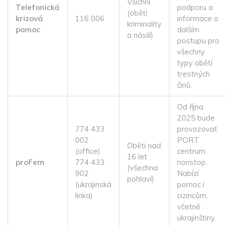
Všichni
Telefonická
podporu a
(oběti
krizová
116 006
informace o
kriminality
pomoc
dalším
a násilí)
postupu pro
všechny
typy obětí
trestných
činů.
Od října
2025 bude
774 433
provozovat
002
PORT
Oběti nad
(office)
centrum
16 let
proFem
774 433
nonstop.
(všechna
902
Nabízí
pohlaví)
(ukrajinská
pomoc i
linka)
cizincům,
včetně
ukrajinštiny.