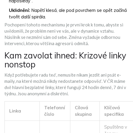
naposledy“.
Uklidnění:
Napětí klesá, ale pod povrchem se opět začíná
tvořit další spirála.
Pochopení tohoto mechanismu je první krok k tomu, abyste si
uvědomili, že problém neni ve vás, ale v dynamice vztahu.
Násilník se nezmění sám od sebe. Změna vyžaduje odbornou
intervenci, kterou většina agresorů odmítá.
Kam zavolat ihned: Krizové linky
nonstop
Když potřebujete radu teď, nemusíte nikam jezdit ani psát e-
maily, na které možná nikdy nedostanete odpověď. V ČR máme
dvě hlavní bezplatné linky, které fungují 24 hodin denně, 7 dní v
týdnu. Jsou anonymní a diskrétní.
Telefonní
Cílová
Klíčová
Linka
číslo
skupina
specifika
Spuštěna v