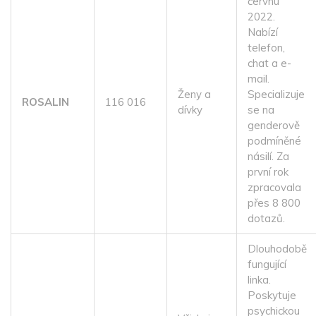
červnu
2022.
Nabízí
telefon,
chat a e-
mail.
Ženy a
Specializuje
ROSALIN
116 016
dívky
se na
genderově
podmíněné
násilí. Za
první rok
zpracovala
přes 8 800
dotazů.
Dlouhodobě
fungující
linka.
Poskytuje
psychickou