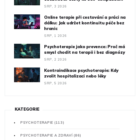
SRP, 3 2026
Online terapie při cestování a práci na
dálku: Jak udržet kontinuitu péče bez
hranic
SRP, 1 2026
Psychoterapie jako prevence: Proč má
smysl chodit na terapii i bez diagnózy
SRP, 2 2026
Kontraindikace psychoterapie: Kdy
zvolit hospitalizaci nebo léky
SRP, 5 2026
KATEGORIE
PSYCHOTERAPIE
(113)
PSYCHOTERAPIE A ZDRAVÍ
(86)