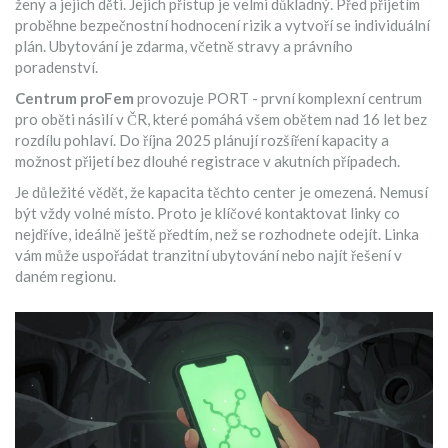
ženy a jejich děti
. Jejich přístup je velmi důkladný. Před přijetím
proběhne bezpečnostní hodnocení rizik a vytvoří se individuální
plán. Ubytování je zdarma, včetně stravy a právního
poradenství.
Centrum proFem
provozuje
PORT - první komplexní centrum
pro oběti násilí v ČR, které pomáhá všem obětem nad 16 let bez
rozdílu pohlaví
. Do října 2025 plánují rozšíření kapacity a
možnost přijetí bez dlouhé registrace v akutních případech.
Je důležité vědět, že kapacita těchto center je omezená. Nemusí
být vždy volné místo. Proto je klíčové kontaktovat linky co
nejdříve, ideálně ještě předtím, než se rozhodnete odejít. Linka
vám může uspořádat tranzitní ubytování nebo najít řešení v
daném regionu.