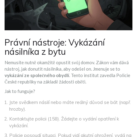
Právní nástroje: Vykázání
násilníka z bytu
Nemusíte nutně okamžitě opustit svůj domov. Zákon vám dává
nástroj, jak donutit násilníka, aby odešel on. Jmenuje se to
vykázání ze společného obydlí
. Tento institut zavedla Policie
České republiky na základě žádosti oběti.
Jak to funguje?
Jste svědkem násilí nebo máte reálný důvod se bát (např.
hrozby).
Kontaktujte policii (158). Žádejte o vydání opatření k
vykázání.
Policie posoudí situaci. Pokud vidí akutní ohrožení, vydá na