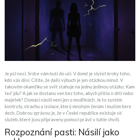
Je půl noci. Srdce vám buší do uší. V domě je slyšet kroky toho,
kdo vás děsí. Cítíte, že další výbuch je jen otázkou minut. V
takovém okamžiku se svět stahuje na jednu jedinou otázku: Kam
teď jdu? A jak se dostanu ven bez toho, abych přišla o děti nebo
majetek? Domácí násilí není jen o modřinách. Je to systém
kontroly, strachu a izolace, který mnohým ženám i mužům bere
dech. Dobrou zprávou je, že v České republice existuje síť
služeb, které jsou připraveny pomoci právě v tuhle chvíli.
Rozpoznání pasti: Násilí jako