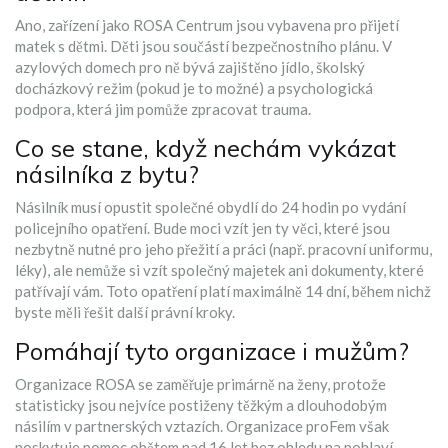
Ano, zařízení jako ROSA Centrum jsou vybavena pro přijetí
matek s dětmi. Děti jsou součástí bezpečnostního plánu. V
azylových domech pro ně bývá zajištěno jídlo, školský
docházkový režim (pokud je to možné) a psychologická
podpora, která jim pomůže zpracovat trauma.
Co se stane, když nechám vykázat
násilníka z bytu?
Násilník musí opustit společné obydlí do 24 hodin po vydání
policejního opatření. Bude moci vzít jen ty věci, které jsou
nezbytně nutné pro jeho přežití a práci (např. pracovní uniformu,
léky), ale nemůže si vzít společný majetek ani dokumenty, které
patřívají vám. Toto opatření platí maximálně 14 dní, během nichž
byste měli řešit další právní kroky.
Pomáhají tyto organizace i mužům?
Organizace ROSA se zaměřuje primárně na ženy, protože
statisticky jsou nejvíce postiženy těžkým a dlouhodobým
násilím v partnerských vztazích. Organizace proFem však
poskytuje pomoc obětem nad 16 let bez ohledu na pohlaví,