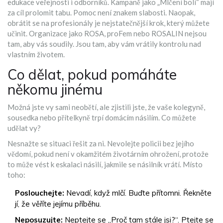
edukace veřejnosti i odborníků. Kampaně jako „Mlčení bolí“ mají
za cíl prolomit tabu. Pomoc není znakem slabosti. Naopak,
obrátit se na profesionály je nejstatečnější krok, který můžete
učinit. Organizace jako ROSA, proFem nebo ROSALIN nejsou
tam, aby vás soudily. Jsou tam, aby vám vrátily kontrolu nad
vlastním životem.
Co dělat, pokud pomáháte
někomu jinému
Možná jste vy sami neobětí, ale zjistili jste, že vaše kolegyně,
sousedka nebo přítelkyně trpí domácím násilím. Co můžete
udělat vy?
Nesnažte se situaci řešit za ni. Nevolejte policii bez jejího
vědomí, pokud není v okamžitém životárním ohrožení, protože
to může vést k eskalaci násilí, jakmile se násilník vrátí. Místo
toho:
Poslouchejte:
Nevadí, když mlčí. Buďte přítomni. Řekněte
jí, že věříte jejímu příběhu.
Neposuzujte:
Neptejte se „Proč tam stále jsi?“. Ptejte se