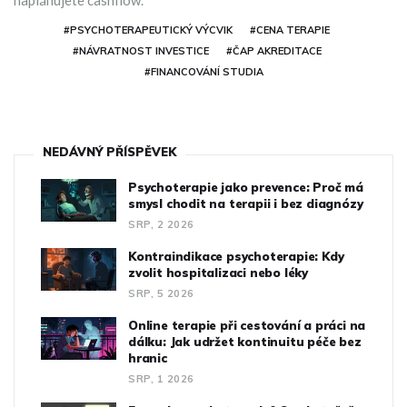
naplánujete cashflow.
#PSYCHOTERAPEUTICKÝ VÝCVIK
#CENA TERAPIE
#NÁVRATNOST INVESTICE
#ČAP AKREDITACE
#FINANCOVÁNÍ STUDIA
NEDÁVNÝ PŘÍSPĚVEK
Psychoterapie jako prevence: Proč má
smysl chodit na terapii i bez diagnózy
SRP, 2 2026
Kontraindikace psychoterapie: Kdy
zvolit hospitalizaci nebo léky
SRP, 5 2026
Online terapie při cestování a práci na
dálku: Jak udržet kontinuitu péče bez
hranic
SRP, 1 2026