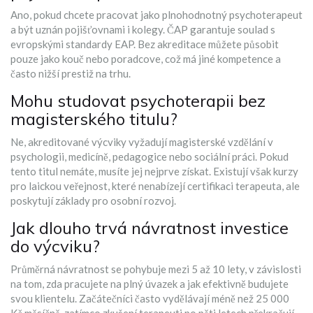
Ano, pokud chcete pracovat jako plnohodnotný psychoterapeut
a být uznán pojišťovnami i kolegy. ČAP garantuje soulad s
evropskými standardy EAP. Bez akreditace můžete působit
pouze jako kouč nebo poradcove, což má jiné kompetence a
často nižší prestiž na trhu.
Mohu studovat psychoterapii bez
magisterského titulu?
Ne, akreditované výcviky vyžadují magisterské vzdělání v
psychologii, medicíně, pedagogice nebo sociální práci. Pokud
tento titul nemáte, musíte jej nejprve získat. Existují však kurzy
pro laickou veřejnost, které nenabízejí certifikaci terapeuta, ale
poskytují základy pro osobní rozvoj.
Jak dlouho trvá návratnost investice
do výcviku?
Průměrná návratnost se pohybuje mezi 5 až 10 lety, v závislosti
na tom, zda pracujete na plný úvazek a jak efektivně budujete
svou klientelu. Začátečníci často vydělávají méně než 25 000