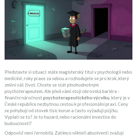
Představte si situaci: máte magisterský titul v psychologii nebo
medicíně, roky praxe za sebou a rozhodujete se pro krok, který
změní váš život. Chcete se stát plnohodnotným
psychoterapeutem. Ale před vámi stojí obrovská bariéra -
finanční náročnost
psychoterapeutického výcviku
, který je v
České republice nezbytnou cestou k profesionální praxi.
Ceny
se pohybují od stovek tisíc korun a často vyžadují půjčku.
Vyplatí se to? Je to hazard, nebo racionální investice do
budoucnosti?
Odpověď není černobílá. Zatímco někteří absolventi zvažují