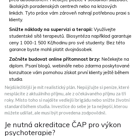
školských poradenských centrech nebo na krizových
linkách. Tyto práce vám zároveň nahrají potřebnou praxi s
klienty.
Snižte náklady na supervizi a terapii:
Využívejte
studentské sítě terapeutů. Biosyntéza například garantuje
ceny 1 000-1 500 Kč/hodinu pro své studenty. Bez této
garance byste mohli platit dvojnásobek.
Začněte budovat online přítomnost brzy:
Nečekejte na
diplom. Psaní blogů, webináře nebo zdarma poskytované
konzultace vám pomohou získat první klienty ještě během
studia.
Nejdůležitější je mít realistický plán. Nepůjčujte si peníze, které
nesplácíte z aktuálního příjmu, ale z očekávaného příjmu za tři
roky. Místo toho si najděte vedlejší brigádu nebo snižte životní
standard během studia. Investice do sebe je ta nejlepší, kterou
můžete udělat, ale musí být provedena zodpovědně.
Je nutná akreditace ČAP pro výkon
psychoterapie?