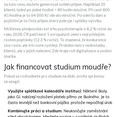
za tuto cenu, můžete generovat solidní příjem. Například 20
klientů týdně po jedné hodině = 80 hodin měsíčně. Při ceně 800
Kč/hodina je to 64 000 Kč obratu měsíčně. Po odečtu daní a
pojištění je to čistý příjem, který pokryje i splátky výcviku.
McKinsey předpovídá růst trhu psychoterapie o 8,2 % ročně do
roku 2028. ČR patří mezi 5 evropských zemí s nejrychlejším
růstem poptávky (12,3 % ročně). To znamená, že konkurence
sice roste, ale trh roste rychleji. Problém není v nedostatku
klientů, ale v jejich nalezení. Zde hraje roli digitalizace a osobní
značka.
Jak financovat studium moudře?
Pokud se rozhodnete pro studium na dluh, zvolte správnou
strategii:
Využijte splátkové kalendáře institucí:
Některé školy,
jako GI, nabízejí rozložení plateb přímo ze školného. Je to
často levnější než bankovní půjčka, protože nepočítají úrok.
Kombinujte práci a studium:
Neukončujte zaměstnání
před absolutoriem. Hledejte pozice v sociálních službách,