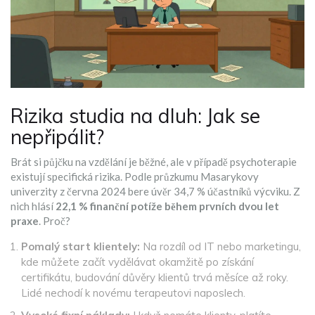
Rizika studia na dluh: Jak se
nepřipálit?
Brát si půjčku na vzdělání je běžné, ale v případě psychoterapie
existují specifická rizika. Podle průzkumu Masarykovy
univerzity z června 2024 bere úvěr 34,7 % účastníků výcviku. Z
nich hlásí
22,1 % finanční potíže během prvních dvou let
praxe
. Proč?
Pomalý start klientely:
Na rozdíl od IT nebo marketingu,
kde můžete začít vydělávat okamžitě po získání
certifikátu, budování důvěry klientů trvá měsíce až roky.
Lidé nechodí k novému terapeutovi naposlech.