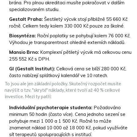
brána. Pro plnou akreditaci musíte pokračovat v dalším
specializovaném studiu.
Gestalt Praha:
Šestiletý výcvik stojí přibližně 55 660 Kč
ročně. Celkem tedy kolem 330 000 Kč pouze za školné.
Biosyntéza:
Roční poplatky se pohybují kolem 76 000 Kč.
Výhodou je transparentnost ohledně externích nákladů.
Mansio Brno:
Komplexní pětiletý výcvik má celkovou cenu
255 552 Kč s DPH.
GI (Gestalt Institut):
Celková cena se blíží 280 000 Kč,
často nabízejí splátkový kalendář ve 10 ratech.
To jsou ale jen základní položky. Skutečný rozpočet musíte
navýšit o tzv. "skryté" náklady, které tvoří až 40 % celkové
investice. Mezi ty patří:
Individuální psychoterapie studenta:
Požadováno
minimum 50 hodin (často více). Cena jednoho sezení se
pohybuje mezi 1 000 a 1 500 Kč. Ročně to může
znamenat náklad 10 000 až 18 000 Kč, pokud využíváte
síť terapeutů spolupracujících s institucí.