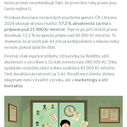
tento průměr nezohledňuje fakt, že první dva roky praxe jsou
často nejhorší.
Průzkum Asociace nezávislých psychoterapeutů ČR z března
2024 ukazuje drsnou realitu:
57,3 % absolventů začíná s
příjmem pod 25 000 Kč měsíčně
. Teprve po pěti letech praxe
dosahuje 72,1 % terapeutů příjmu nad 40 000 Kč měsíčně. To
znamená, že prvních pár let jste pravděpodobně v minusu nebo
na nule, pokud splácíte dluh.
Existují však úspěšné příběhy. Uživatelka na Redditu sdílí
zkušenost s výcvikem u GI, kde investovala 280 000 Kč. Díky
splátkám rozložila zátěž a dnes vydělává 45 000 Kč měsíčně,
čímž dosáhla návratnosti za 5 let. Rozdíl mezi těmito dvěma
skupinami není v kvalité výcviku, ale v
marketingu a síti
kontaktů
.