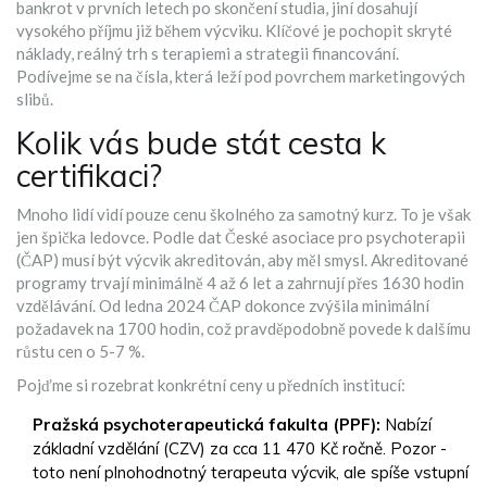
bankrot v prvních letech po skončení studia, jiní dosahují
vysokého příjmu již během výcviku. Klíčové je pochopit skryté
náklady, reálný trh s terapiemi a strategii financování.
Podívejme se na čísla, která leží pod povrchem marketingových
slibů.
Kolik vás bude stát cesta k
certifikaci?
Mnoho lidí vidí pouze cenu školného za samotný kurz. To je však
jen špička ledovce. Podle dat
České asociace pro psychoterapii
(ČAP)
musí být výcvik akreditován, aby měl smysl. Akreditované
programy trvají minimálně 4 až 6 let a zahrnují přes 1630 hodin
vzdělávání. Od ledna 2024 ČAP dokonce zvýšila minimální
požadavek na 1700 hodin, což pravděpodobně povede k dalšímu
růstu cen o 5-7 %.
Pojďme si rozebrat konkrétní ceny u předních institucí:
Pražská psychoterapeutická fakulta (PPF):
Nabízí
základní vzdělání (CZV) za cca 11 470 Kč ročně. Pozor -
toto není plnohodnotný terapeuta výcvik, ale spíše vstupní