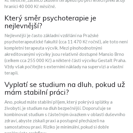
Kč měsíčně, zatímco zkušení terapeuti po pěti letech překračují
hranici 40 000 Kč měsíčně.
Který směr psychoterapie je
nejlevnější?
Nejlevnější je často základní vzdělání na Pražské
psychoterapeutické fakultě (cca 11 470 Kč ročně), ale toto není
kompletní terapeuta výcvik. Mezi plnohodnotnými
akreditovanými výcviky jsou relativně dostupné Mansio Brno
(celkem cca 255 000 Kč) a některé části výcviku Gestalt Praha.
Vždy však počítejte s externími náklady na supervizi a vlastní
terapii.
Vyplatí se studium na dluh, pokud už
mám stabilní práci?
Ano, pokud máte stabilní příjem, který pokrývá splátky a
živobytí, je studium na dluh bezpečnější. Doporučuje se
kombinovat studium s částečným úvazkem v oblasti duševního
zdraví, abyste získali praxi a postupně přecházeli na
samostatnou praxi. Riziko je minimální, pokud si dobře