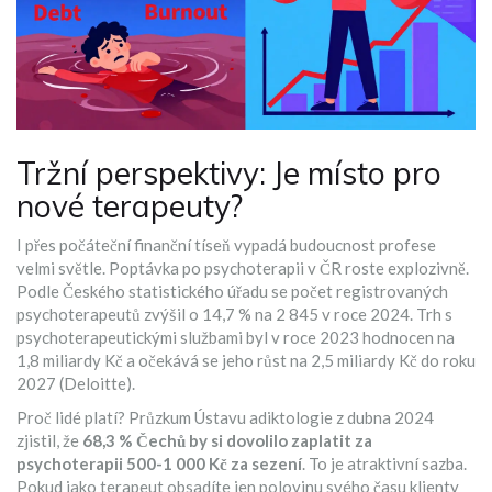
Tržní perspektivy: Je místo pro
nové terapeuty?
I přes počáteční finanční tíseň vypadá budoucnost profese
velmi světle. Poptávka po psychoterapii v ČR roste explozivně.
Podle Českého statistického úřadu se počet registrovaných
psychoterapeutů zvýšil o 14,7 % na 2 845 v roce 2024. Trh s
psychoterapeutickými službami byl v roce 2023 hodnocen na
1,8 miliardy Kč a očekává se jeho růst na 2,5 miliardy Kč do roku
2027 (Deloitte).
Proč lidé platí? Průzkum Ústavu adiktologie z dubna 2024
zjistil, že
68,3 % Čechů by si dovolilo zaplatit za
psychoterapii 500-1 000 Kč za sezení
. To je atraktivní sazba.
Pokud jako terapeut obsadíte jen polovinu svého času klienty