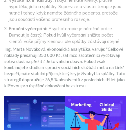
Vysoké fixní náklady:
I když nemáte klienty, platíte
hypotéku, jídlo a splátky. Supervize a vlastní terapie jsou
nutné i tehdy, když nemáte žádného pacienta, protože
jsou součástí vašeho profesního rozvoje.
Emoční vyčerpání:
Psychoterapie je náročná práce.
Burnout je častý. Pokud kvůli vyčerpání snížíte počet
klientů, vaše příjmy klesnou, ale splátky zůstávají stejné.
Ing. Marta Nováková, ekonomická analytička, varuje: "Celkové
náklady přesahují 350 000 Kč, zatímco začátečníci vydělávají
sotva dost na přežití." Je to validní obava. Pokud však
kombinujete studium s prací v sociálních službách nebo na Linkě
bezpečí, máte stabilní příjem, který kryje živobytí a splátky. Tuto
strategii doporučuje 76,8 % absolventů z posledních tří let jako
klíčovou pro úspěšné dokončení bez stresu.