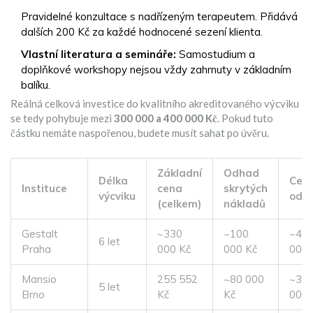
Pravidelné konzultace s nadřízeným terapeutem. Přidává
dalších 200 Kč za každé hodnocené sezení klienta.
Vlastní literatura a semináře:
Samostudium a
doplňkové workshopy nejsou vždy zahrnuty v základním
balíku.
Reálná celková investice do kvalitního akreditovaného výcviku
se tedy pohybuje mezi
300 000 a 400 000 Kč
. Pokud tuto
částku nemáte naspořenou, budete musít sahat po úvěru.
Základní
Odhad
Délka
Celk
Instituce
cena
skrytých
výcviku
odh
(celkem)
nákladů
Gestalt
~330
~100
~43
6 let
Praha
000 Kč
000 Kč
000 
Mansio
255 552
~80 000
~33
5 let
Brno
Kč
Kč
000 