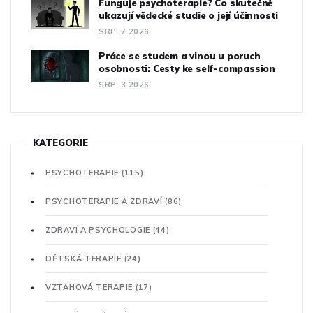
Funguje psychoterapie? Co skutečně
ukazují vědecké studie o její účinnosti
SRP, 7 2026
Práce se studem a vinou u poruch
osobnosti: Cesty ke self-compassion
SRP, 3 2026
KATEGORIE
PSYCHOTERAPIE
(115)
PSYCHOTERAPIE A ZDRAVÍ
(86)
ZDRAVÍ A PSYCHOLOGIE
(44)
DĚTSKÁ TERAPIE
(24)
VZTAHOVÁ TERAPIE
(17)