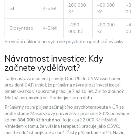
280 000
~90 000
~37
GI
4-5 let
Kč
Kč
000 
~380
~80 000
~46
Biosyntéza
4-5 let
000 Kč
Kč
000 
Srovnání nákladů na vybrané psychoterapeutické výcviky
Návratnost investice: Kdy
začnete vydělávat?
Tady nastává moment pravdy. Doc. PhDr. Jiří Wasserbauer,
prezident ČAP, uvádí, že průměrná návratnost investice při
plném úvazku v soukromé praxi je 7 až 10 let. Zní to dlouho?
Možná ano, možná ne. Podívejme se na data.
Průměrný roční příjem začínajícího psychoterapeuta v ČR se
podle studie Masarykovy univerzity z prosince 2023 pohybuje
kolem
384 000 Kč hrubého
. To je cca 32 000 Kč měsíčně.
Vzhledem k tomu, že většina terapeutů pracuje jako OSVČ,
musíte odečíst pojistné a daně. Čistý příjem bude nižší. Navíc,