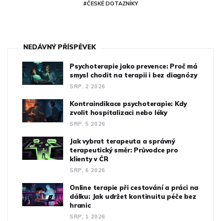
#ČESKÉ DOTAZNÍKY
NEDÁVNÝ PŘÍSPĚVEK
Psychoterapie jako prevence: Proč má
smysl chodit na terapii i bez diagnózy
SRP, 2 2026
Kontraindikace psychoterapie: Kdy
zvolit hospitalizaci nebo léky
SRP, 5 2026
Jak vybrat terapeuta a správný
terapeutický směr: Průvodce pro
klienty v ČR
SRP, 6 2026
Online terapie při cestování a práci na
dálku: Jak udržet kontinuitu péče bez
hranic
SRP, 1 2026