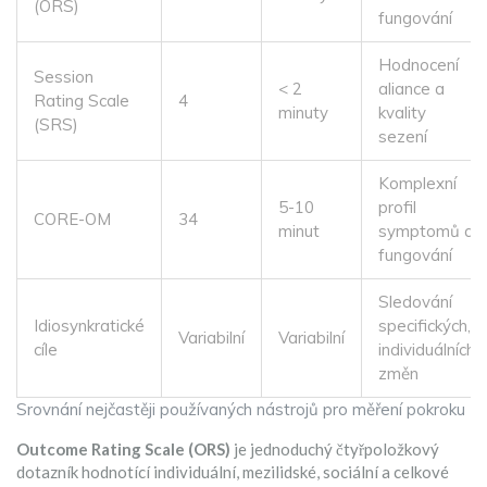
(ORS)
fungování
Hodnocení
Session
< 2
aliance a
Rating Scale
4
minuty
kvality
(SRS)
sezení
Komplexní
5-10
profil
CORE-OM
34
minut
symptomů a
fungování
Sledování
Idiosynkratické
specifických,
Variabilní
Variabilní
cíle
individuálních
změn
Srovnání nejčastěji používaných nástrojů pro měření pokroku
Outcome Rating Scale (ORS)
je
jednoduchý čtyřpoložkový
dotazník hodnotící individuální, mezilidské, sociální a celkové