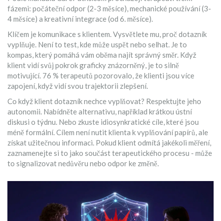
fázemi: počáteční odpor (2-3 měsíce), mechanické používání (3-
4 měsíce) a kreativní integrace (od 6. měsíce).
Klíčem je komunikace s klientem. Vysvětlete mu, proč dotazník
vyplňuje. Není to test, kde může uspět nebo selhat. Je to
kompas, který pomáhá vám oběma najít správný směr. Když
klient vidí svůj pokrok graficky znázorněný, je to silně
motivující. 76 % terapeutů pozorovalo, že klienti jsou více
zapojení, když vidí svou trajektorii zlepšení.
Co když klient dotazník nechce vyplňovat? Respektujte jeho
autonomii. Nabídněte alternativu, například krátkou ústní
diskusi o týdnu. Nebo zkuste idiosynkratické cíle, které jsou
méně formální. Cílem není nutit klienta k vyplňování papírů, ale
získat užitečnou informaci. Pokud klient odmítá jakékoli měření,
zaznamenejte si to jako součást terapeutického procesu - může
to signalizovat nedůvěru nebo odpor ke změně.