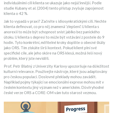
individuálními cíli klienta se ukazuje jako nejúčinnější. Podle
studie Kubany et al. (2004) tento přístup zvyšuje zapojenost
klienta o 42 %.
Jak to vypadá v praxi? Začněte s idiosynkratickými cíli. Nechte
klienta definovat, co pro něj znamená 'zlepšení'. U klienta s
anorexií to může být schopnost sníst jablko bez panického
útoku. U klienta s depresí to může být vstávání z postele do 9
hodin. Tyto konkrétní, měřitelné kroky doplňte o obecné škály
jako ORS. Tím získáte širší kontext. Pokud klient plní své
specifické cíle, ale jeho skóre na ORS klesá, možná řeší nový
problém, který jste neviděli.
Prof. Petr Blatný z Univerzity Karlovy upozorňuje na důležitost
kulturní relevance. Používejte nástroje, které jsou adaptovány
pro českou populaci. Doslovné překlady mohou zavádět.
Například pojmy týkající se emocionální exprese mohou mít v
českém kontextu jiný význam než v americkém. Důvěryhodné
české verze ORS a CORE-OM vám tuto starost vezmou.