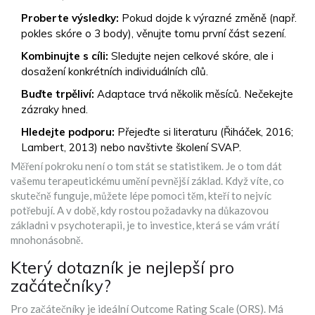
Proberte výsledky:
Pokud dojde k výrazné změně (např.
pokles skóre o 3 body), věnujte tomu první část sezení.
Kombinujte s cíli:
Sledujte nejen celkové skóre, ale i
dosažení konkrétních individuálních cílů.
Buďte trpěliví:
Adaptace trvá několik měsíců. Nečekejte
zázraky hned.
Hledejte podporu:
Přejeďte si literaturu (Řiháček, 2016;
Lambert, 2013) nebo navštivte školení SVAP.
Měření pokroku není o tom stát se statistikem. Je o tom dát
vašemu terapeutickému umění pevnější základ. Když víte, co
skutečně funguje, můžete lépe pomoci těm, kteří to nejvíc
potřebují. A v době, kdy rostou požadavky na důkazovou
základni v psychoterapii, je to investice, která se vám vrátí
mnohonásobně.
Který dotazník je nejlepší pro
začátečníky?
Pro začátečníky je ideální Outcome Rating Scale (ORS). Má