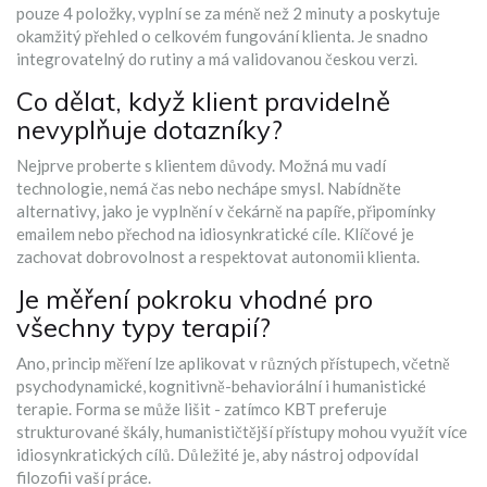
pouze 4 položky, vyplní se za méně než 2 minuty a poskytuje
okamžitý přehled o celkovém fungování klienta. Je snadno
integrovatelný do rutiny a má validovanou českou verzi.
Co dělat, když klient pravidelně
nevyplňuje dotazníky?
Nejprve proberte s klientem důvody. Možná mu vadí
technologie, nemá čas nebo nechápe smysl. Nabídněte
alternativy, jako je vyplnění v čekárně na papíře, připomínky
emailem nebo přechod na idiosynkratické cíle. Klíčové je
zachovat dobrovolnost a respektovat autonomii klienta.
Je měření pokroku vhodné pro
všechny typy terapií?
Ano, princip měření lze aplikovat v různých přístupech, včetně
psychodynamické, kognitivně-behaviorální i humanistické
terapie. Forma se může lišit - zatímco KBT preferuje
strukturované škály, humanističtější přístupy mohou využít více
idiosynkratických cílů. Důležité je, aby nástroj odpovídal
filozofii vaší práce.