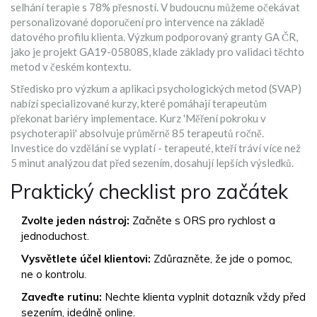
selhání terapie s 78% přesností. V budoucnu můžeme očekávat
personalizované doporučení pro intervence na základě
datového profilu klienta. Výzkum podporovaný granty GA ČR,
jako je projekt GA19-05808S, klade základy pro validaci těchto
metod v českém kontextu.
Středisko pro výzkum a aplikaci psychologických metod (SVAP)
nabízí specializované kurzy, které pomáhají terapeutům
překonat bariéry implementace. Kurz 'Měření pokroku v
psychoterapii' absolvuje průměrně 85 terapeutů ročně.
Investice do vzdělání se vyplatí - terapeuté, kteří tráví více než
5 minut analýzou dat před sezením, dosahují lepších výsledků.
Praktický checklist pro začátek
Zvolte jeden nástroj:
Začněte s ORS pro rychlost a
jednoduchost.
Vysvětlete účel klientovi:
Zdůrazněte, že jde o pomoc,
ne o kontrolu.
Zaveďte rutinu:
Nechte klienta vyplnit dotazník vždy před
sezením, ideálně online.