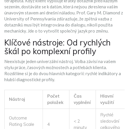
terapeuta
. Když klient vyplňuje krátký dotazník před každým
sezením, dostáváte se k datům, která nejsou zkreslena vaším
únavovým stavem ani dnešní náladou. Prof. Gary M. Diamond z
University of Pennsylvania zdůrazňuje, že zpětná vazba z
dotazníků musí být integrována do dialogu, nikoli použita
mechanicky. Jde o to vytvořit společný jazyk pro změnu.
Klíčové nástroje: Od rychlých
škál po komplexní profily
Neexistuje jeden univerzální nástroj. Volba závisí na vašem
stylu práce, časových možnostech a potřebách klienta.
Rozdělíme si je do dvou hlavních kategorií: rychlé indikátory a
hlubší diagnostické profily.
Počet
Čas
Hlavní
Nástroj
položek
vyplnění
využití
Rychlé
Outcome
< 2
sledování
Rating Scale
4
minuty
celkového