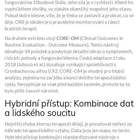
fungování na 10bodové škále
. Jeho síla je v rychlosti. Klient ho
vyplní během chvilky, vy získáte okamžitý snapshot jeho stavu.
Pokud skóre klesne, víte, že je třeba se zastavit a probrat, co se
děje. ORS je ideální pro pravidelné monitorování v rámci
kratších terapií.
Na druhém extrému stojí
CORE-OM
(Clinical Outcomes in
Routine Evaluation - Outcome Measure). Tento nástroj
obsahuje 34 položek a poskytuje detailní obraz o symptomech,
rizicích, pohody a fungování klienta. Česká adaptace z roku
2018 (Juhová et al.) dosahuje vynikající spolehlivosti s
Cronbachovou alfou 0,92. CORE-OM je vhodný pro hlubší
analýzu, zejména na začátku a konci delšího terapeutického
cyklu. Nevyplňuje se však před každým sezením, protože by to
bylo příliš časově náročné.
Hybridní přístup: Kombinace dat
a lidského soucitu
Největší chyba, kterou terapeuti dělají, je považovat měření za
náhradu terapeutického vztahu. Data jsou jen mapa, ne terén.
Hybridní přístup kombinující standardizované nástroje s