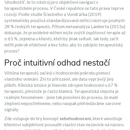
'ohodnotit'. Je to nástroj pro objektivní navigaci v
terapeutickém procesu. V České republice se tato praxe teprve
rozvíjí. Podle studie Šťastného a Vondráčka (2019)
systematicky používá standardizované měřicí nástroje pouhých
28 % českých terapeutů. Přitom metaanalýza Lamberta (2013a)
dokazuje, že pravidelné měření může zvýšit úspěšnost terapie až
o 65 %, zejména u klientů, kteří by jinak selhali. Jak tedy začít
měřit pokrok efektivně a bez toho, aby to zabíjelo terapeutický
proces?
Proč intuitivní odhad nestačí
Většina terapeutů začíná s hodnocením pokroku pomocí
vlastního vnímání. Zní to přirozeně, ale data vyprávějí jiný
příběh. Klinická intuice je hlavním zdrojem hodnocení u 67 %
terapeutů, přestože je často klamná. Terapeutická slepota je
reálným fenoménem - jsme tak ponořeni do procesu, že malé
zlepšení nepostřehneme, nebo naopak přehledáváme varovné
signály.
Zde vstupuje do hry koncept
sebehodnocení
, které
umožňuje
klientovi subjektivně posoudit vlastní stav nezávisle na názoru