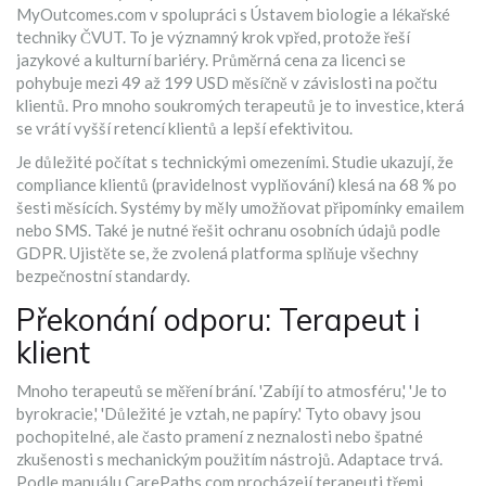
MyOutcomes.com v spolupráci s Ústavem biologie a lékařské
techniky ČVUT. To je významný krok vpřed, protože řeší
jazykové a kulturní bariéry. Průměrná cena za licenci se
pohybuje mezi 49 až 199 USD měsíčně v závislosti na počtu
klientů. Pro mnoho soukromých terapeutů je to investice, která
se vrátí vyšší retencí klientů a lepší efektivitou.
Je důležité počítat s technickými omezeními. Studie ukazují, že
compliance klientů (pravidelnost vyplňování) klesá na 68 % po
šesti měsících. Systémy by měly umožňovat připomínky emailem
nebo SMS. Také je nutné řešit ochranu osobních údajů podle
GDPR. Ujistěte se, že zvolená platforma splňuje všechny
bezpečnostní standardy.
Překonání odporu: Terapeut i
klient
Mnoho terapeutů se měření brání. 'Zabíjí to atmosféru,' 'Je to
byrokracie,' 'Důležité je vztah, ne papíry.' Tyto obavy jsou
pochopitelné, ale často pramení z neznalosti nebo špatné
zkušenosti s mechanickým použitím nástrojů. Adaptace trvá.
Podle manuálu CarePaths.com procházejí terapeuti třemi