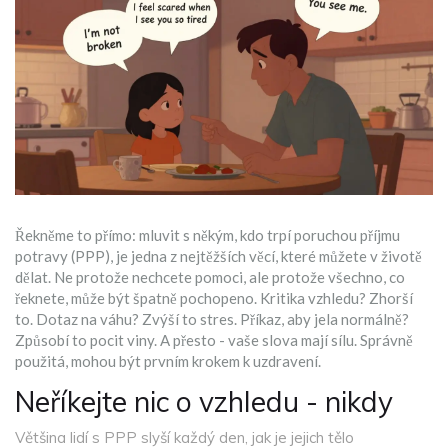
Řekněme to přímo: mluvit s někým, kdo trpí poruchou příjmu
potravy (PPP), je jedna z nejtěžších věcí, které můžete v životě
dělat. Ne protože nechcete pomoci, ale protože všechno, co
řeknete, může být špatně pochopeno. Kritika vzhledu? Zhorší
to. Dotaz na váhu? Zvýší to stres. Příkaz, aby jela normálně?
Způsobí to pocit viny. A přesto - vaše slova mají sílu. Správně
použitá, mohou být prvním krokem k uzdravení.
Neříkejte nic o vzhledu - nikdy
Většina lidí s PPP slyší každý den, jak je jejich tělo