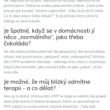
Ne. Neptejte se na jídlo. Neptejte se na váhu. Neptejte se na
počet kalorií. Pokud se osoba sama otevře a řekne: „Dnes jsem
jela jen pár kousků,“ můžete odpovědět: „Díky, že jsi mi to řekla.
Co tě dnes nejvíc těžko dělalo?“ To je přístup, který otevírá
dialog, ne zavírá dveře.
Je špatné, když se v domácnosti jí
něco „normálního“, jako třeba
čokoláda?
Ne. Ale nejíte ji přímo před ním. Nezakazujte ji. Ale nevytvářejte
situaci, kde je potravina „zakázaná“ nebo „nebezpečná“. Většina
lidí s PPP neodmítá čokoládu - odmítají stres, který s ní přichází.
Když ji jíte normálně, jako součást jídla, ne jako „pokus“, ztrácí
svou sílu.
Je možné, že můj blízký odmítne
terapii - a co dělat?
Ano, je to běžné. Většina lidí s PPP se nejprve odmítá. Ale pokud
máte připravené tři jména terapeutů, které se specializují na
PPP, a když se osoba otevře, můžete ihned říct: „Tady máš