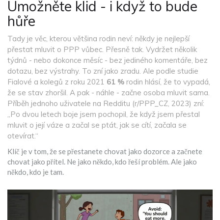
Umožněte klid - i když to bude
hůře
Tady je věc, kterou většina rodin neví: někdy je nejlepší
přestat mluvit o PPP vůbec. Přesně tak. Vydržet několik
týdnů - nebo dokonce měsíc - bez jediného komentáře, bez
dotazu, bez výstrahy. To zní jako zradu. Ale podle studie
Fialové a kolegů z roku 2021
61 %
rodin hlásí, že to vypadá,
že se stav zhoršil. A pak - náhle - začne osoba mluvit sama.
Příběh jednoho uživatele na Redditu (r/PPP_CZ, 2023) zní:
„Po dvou letech boje jsem pochopil, že když jsem přestal
mluvit o její váze a začal se ptát, jak se cítí, začala se
otevírat.“
Klíč je v tom, že se přestanete chovat jako dozorce a začnete
chovat jako přítel. Ne jako někdo, kdo řeší problém. Ale jako
někdo, kdo je tam.