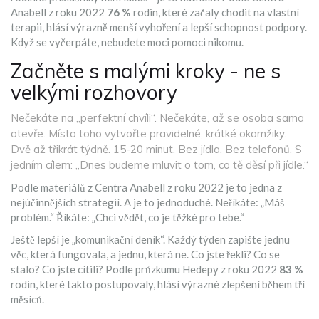
Anabell z roku 2022
76 %
rodin, které začaly chodit na vlastní
terapii, hlásí výrazně menší vyhoření a lepší schopnost podpory.
Když se vyčerpáte, nebudete moci pomoci nikomu.
Začněte s malými kroky - ne s
velkými rozhovory
Nečekáte na „perfektní chvíli“. Nečekáte, až se osoba sama
otevře. Místo toho vytvořte pravidelné, krátké okamžiky.
Dvě až třikrát týdně. 15-20 minut. Bez jídla. Bez telefonů. S
jedním cílem: „Dnes budeme mluvit o tom, co tě děsí při jídle.“
Podle materiálů z Centra Anabell z roku 2022 je to jedna z
nejúčinnějších strategií. A je to jednoduché. Neříkáte: „Máš
problém.“ Říkáte: „Chci vědět, co je těžké pro tebe.“
Ještě lepší je „komunikační deník“. Každý týden zapište jednu
věc, která fungovala, a jednu, která ne. Co jste řekli? Co se
stalo? Co jste cítili? Podle průzkumu Hedepy z roku 2022
83 %
rodin, které takto postupovaly, hlásí výrazné zlepšení během tří
měsíců.