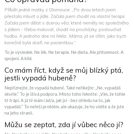
Příběh jedné matky z Olomouce: „Po dvou letech jsem
přestala mluvit o jídle. Začala jsem chodit na vlastní terapii.
Začala jsem dělat s dcerou věci, které neměly nic společného
s jídlem - třeba malovat, chodit na procházky, poslouchat
hudbu. A jednoho dne mi řekla: ‚Máma, já se cítím, jako bych
konečně byla dceří, ne pacientkou.‘“
To je výsledek. Ne lék. Ne terapie. Ne dieta. Ale přítomnost. A
spojení. A klid.
Co mám říct, když se můj blízký ptá,
jestli vypadá hubeně?
Nepřiznejte, že vypadá hubeně. Také neříkejte: „Ne, vypadáš
skvěle.“ To je lživá podpora. Místo toho řekněte: „Vím, že tohle
tě trápí. A já tě mám rád/a, jak jsi - bez ohledu na to, jak
vypadáš.“ To neřeší problém, ale ukazuje, že ho vidíte a že jste
na jeho straně.
Můžu se zeptat, zda jí vůbec něco jí?