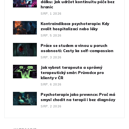
dálku: Jak udržet kontinuitu péče bez
hranic
SRP, 1 2026
Kontraindikace psychoterapie: Kdy
zvolit hospitalizaci nebo léky
SRP, 5 2026
Práce se studem a vinou u poruch
osobnosti: Cesty ke self-compassion
SRP, 3 2026
Jak vybrat terapeuta a správný
terapeutický směr: Průvodce pro
klienty v ČR
SRP, 6 2026
Psychoterapie jako prevence: Proč má
smysl chodit na terapii i bez diagnózy
SRP, 2 2026