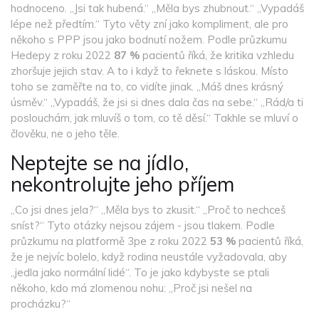
hodnoceno. „Jsi tak hubená.“ „Měla bys zhubnout.“ „Vypadáš
lépe než předtím.“ Tyto věty zní jako kompliment, ale pro
někoho s PPP jsou jako bodnutí nožem. Podle průzkumu
Hedepy z roku 2022
87 %
pacientů říká, že kritika vzhledu
zhoršuje jejich stav. A to i když to řeknete s láskou. Místo
toho se zaměřte na to, co vidíte jinak. „Máš dnes krásný
úsměv.“ „Vypadáš, že jsi si dnes dala čas na sebe.“ „Rád/a ti
poslouchám, jak mluvíš o tom, co tě děsí.“ Takhle se mluví o
člověku, ne o jeho těle.
Neptejte se na jídlo,
nekontrolujte jeho příjem
„Co jsi dnes jela?“ „Měla bys to zkusit.“ „Proč to nechceš
sníst?“ Tyto otázky nejsou zájem - jsou tlakem. Podle
průzkumu na platformě 3pe z roku 2022
53 %
pacientů říká,
že je nejvíc bolelo, když rodina neustále vyžadovala, aby
„jedla jako normální lidé“. To je jako kdybyste se ptali
někoho, kdo má zlomenou nohu: „Proč jsi nešel na
procházku?“