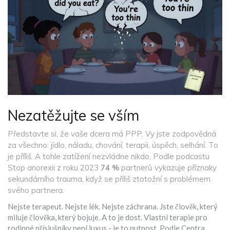
Nezatěžujte se vším
Představte si, že vaše dcera má PPP. Vy jste zodpovědná
za všechno: jídlo, náladu, chování, terapii, úspěch, selhání. To
je příliš. A tohle zatížení nezvládne nikdo. Podle podcastu
Stop anorexii z roku 2023
74 %
partnerů vykazuje příznaky
sekundárního trauma, když se příliš ztotožní s problémem
svého partnera.
Nejste terapeut. Nejste lék. Nejste záchrana. Jste člověk, který
miluje člověka, který bojuje. A to je dost. Vlastní terapie pro
rodinné příslušníky není luxus - je to nutnost. Podle Centra