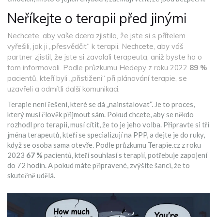
Neříkejte o terapii před jinými
Nechcete, aby vaše dcera zjistila, že jste si s přítelem
vyřešili, jak ji „přesvědčit“ k terapii. Nechcete, aby váš
partner zjistil, že jste si zavolali terapeuta, aniž byste ho o
tom informovali. Podle průzkumu Hedepy z roku 2022
89 %
pacientů, kteří byli „přistiženi“ při plánování terapie, se
uzavřeli a odmítli další komunikaci.
Terapie není řešení, které se dá „nainstalovat“. Je to proces,
který musí člověk přijmout sám. Pokud chcete, aby se někdo
rozhodl pro terapii, musí cítit, že to je jeho volba. Připravte si tři
jména terapeutů, kteří se specializují na PPP, a dejte je do ruky,
když se osoba sama otevře. Podle průzkumu Terapie.cz z roku
2023
67 %
pacientů, kteří souhlasí s terapií, potřebuje zapojení
do 72 hodin. A pokud máte připravené, zvýšíte šanci, že to
skutečně udělá.