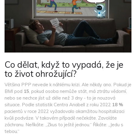
Co dělat, když to vypadá, že je
to život ohrožující?
Většina PPP nevede k náhlému krizi. Ale někdy ano. Pokud je
BMI pod
15
, pokud osoba nemůže stát, má ztrátu vědomí,
nebo se nechce jíst už déle než 3 dny - to je nouzová
situace. Podle statistik Centra Anabell z roku 2022
18 %
pacientů v roce 2022 vyžadovalo okamžitou hospitalizaci
kvůli podváze. V takovém případě nečekáte. Zavoláte
záchranu. Neříkáte: „Zkus to ještě jednou.“ Říkáte: „Jedu s
tebou.“