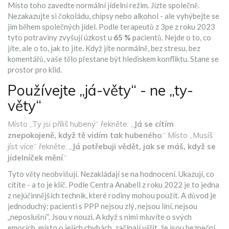
Místo toho zavedte normální jídelní režim. Jízte společně.
Nezakazujte si čokoládu, chipsy nebo alkohol - ale vyhýbejte se
jim během společných jídel. Podle terapeutů z 3pe z roku 2023
tyto potraviny zvyšují úzkost u
65 %
pacientů. Nejde o to, co
jíte, ale o to, jak to jíte. Když jíte normálně, bez stresu, bez
komentářů, vaše tělo přestane být hlediskem konfliktu. Stane se
prostor pro klid.
Používejte „já-věty“ - ne „ty-
věty“
Místo „Ty jsi příliš hubený“ řekněte: „
Já se cítím
znepokojeně, když tě vidím tak hubeného
.“ Místo „Musíš
jíst více“ řekněte: „
Já potřebuji vědět, jak se máš, když se
jídelníček mění
.“
Tyto věty neobviňují. Nezakládají se na hodnocení. Ukazují, co
cítíte - a to je klíč. Podle Centra Anabell z roku 2022 je to jedna
z nejúčinnějších technik, které rodiny mohou použít. A důvod je
jednoduchý: pacienti s PPP nejsou zlý, nejsou líní, nejsou
„neposlušní“. Jsou v nouzi. A když s nimi mluvíte o svých
emocích, místo o jejich chybách, začínají věřit, že jsou bezpeční.