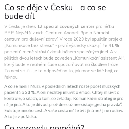
Co se děje v Česku - a co se
bude dít
V Česku je dnes
12 specializovaných center
pro léčbu
PPP. Největší z nich: Centrum Anabell, 3pe a Národní
centrum pro duševní zdraví. V roce 2023 byl spuštěn projekt
„Komunikace bez stresu“ - první výsledky ukazují, že
41 %
pacientů méně stráví úzkostí během společných jídel. A v
příštích dvou letech bude zaveden „Komunikační asistent AI“,
který bude v reálném čase upozorňovat na škodlivé fráze.
To není sci-fi - je to odpověď na to, jak moc se lidé bojí, co
řeknou.
A co se mění? Muži. V posledních letech roste počet mužských
pacientů o
23 %
. A oni nechtějí mluvit o emoci. Chtějí mluvit o
kontrole, o silách, o tom, co zvládají. Komunikační strategie pro
ně je jiná. A to je důvod, proč dnes už neexistuje „jedna pravda“.
Existuje mnoho cest. A vaše cesta může být jiná než jiné rodiny.
A to je v pořádku.
Co opravdu pomáhá?