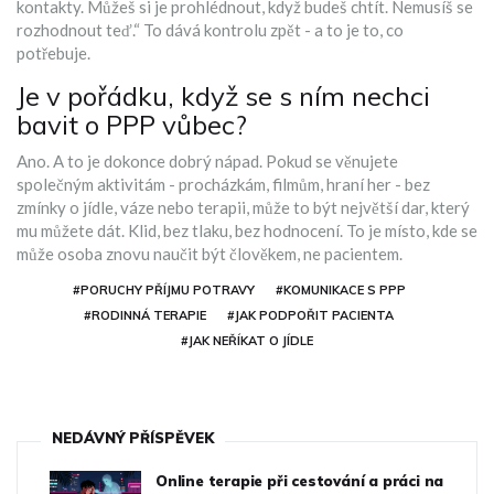
kontakty. Můžeš si je prohlédnout, když budeš chtít. Nemusíš se
rozhodnout teď.“ To dává kontrolu zpět - a to je to, co
potřebuje.
Je v pořádku, když se s ním nechci
bavit o PPP vůbec?
Ano. A to je dokonce dobrý nápad. Pokud se věnujete
společným aktivitám - procházkám, filmům, hraní her - bez
zmínky o jídle, váze nebo terapii, může to být největší dar, který
mu můžete dát. Klid, bez tlaku, bez hodnocení. To je místo, kde se
může osoba znovu naučit být člověkem, ne pacientem.
#PORUCHY PŘÍJMU POTRAVY
#KOMUNIKACE S PPP
#RODINNÁ TERAPIE
#JAK PODPOŘIT PACIENTA
#JAK NEŘÍKAT O JÍDLE
NEDÁVNÝ PŘÍSPĚVEK
Online terapie při cestování a práci na