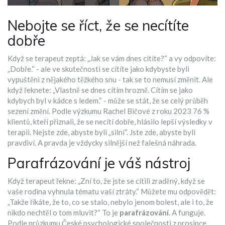
Nebojte se říct, že se necítíte
dobře
Když se terapeut zeptá: „Jak se vám dnes cítíte?“ a vy odpovíte:
„Dobře.“ - ale ve skutečnosti se cítíte jako kdybyste byli
vypuštěni z nějakého těžkého snu - tak se to nemusí změnit. Ale
když řeknete: „Vlastně se dnes cítím hrozně. Cítím se jako
kdybych byl v kádce s ledem.“ - může se stát, že se celý průběh
sezení změní. Podle výzkumu Rachel Bičové z roku 2023 76 %
klientů, kteří přiznali, že se necítí dobře, hlásilo lepší výsledky v
terapii. Nejste zde, abyste byli „silní“. Jste zde, abyste byli
pravdiví. A pravda je vždycky silnější než falešná náhrada.
Parafrázování je váš nástroj
Když terapeut řekne: „Zní to, že jste se cítili zraděný, když se
vaše rodina vyhnula tématu vaší ztráty.“ Můžete mu odpovědět:
„Takže říkáte, že to, co se stalo, nebylo jenom bolest, ale i to, že
nikdo nechtěl o tom mluvit?“ To je
parafrázování
. A funguje.
Podle průzkumu České psychologické společnosti z prosince