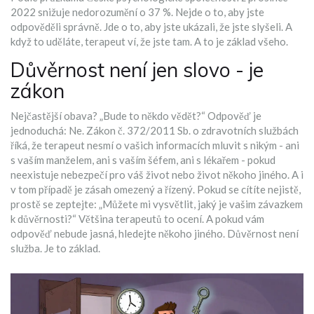
2022 snižuje nedorozumění o 37 %. Nejde o to, aby jste
odpověděli správně. Jde o to, aby jste ukázali, že jste slyšeli. A
když to uděláte, terapeut ví, že jste tam. A to je základ všeho.
Důvěrnost není jen slovo - je
zákon
Nejčastější obava? „Bude to někdo vědět?“ Odpověď je
jednoduchá: Ne. Zákon č. 372/2011 Sb. o zdravotních službách
říká, že terapeut nesmí o vašich informacích mluvit s nikým - ani
s vaším manželem, ani s vaším šéfem, ani s lékařem - pokud
neexistuje nebezpečí pro váš život nebo život někoho jiného. A i
v tom případě je zásah omezený a řízený. Pokud se cítíte nejistě,
prostě se zeptejte: „Můžete mi vysvětlit, jaký je vašim závazkem
k důvěrnosti?“ Většina terapeutů to ocení. A pokud vám
odpověď nebude jasná, hledejte někoho jiného. Důvěrnost není
služba. Je to základ.