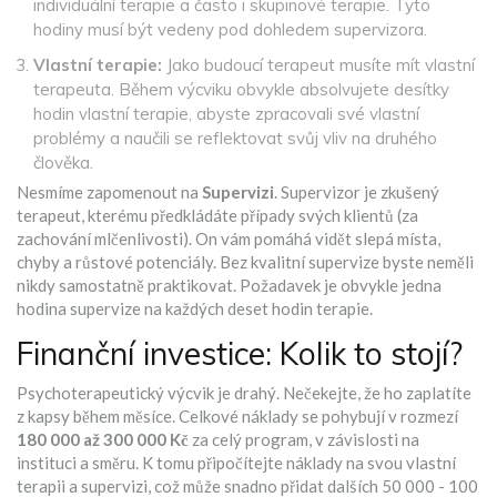
individuální terapie a často i skupinové terapie. Tyto
hodiny musí být vedeny pod dohledem supervizora.
Vlastní terapie:
Jako budoucí terapeut musíte mít vlastní
terapeuta. Během výcviku obvykle absolvujete desítky
hodin vlastní terapie, abyste zpracovali své vlastní
problémy a naučili se reflektovat svůj vliv na druhého
člověka.
Nesmíme zapomenout na
Supervizi
. Supervizor je zkušený
terapeut, kterému předkládáte případy svých klientů (za
zachování mlčenlivosti). On vám pomáhá vidět slepá místa,
chyby a růstové potenciály. Bez kvalitní supervize byste neměli
nikdy samostatně praktikovat. Požadavek je obvykle jedna
hodina supervize na každých deset hodin terapie.
Finanční investice: Kolik to stojí?
Psychoterapeutický výcvik je drahý. Nečekejte, že ho zaplatíte
z kapsy během měsíce. Celkové náklady se pohybují v rozmezí
180 000 až 300 000 Kč
za celý program, v závislosti na
instituci a směru. K tomu připočítejte náklady na svou vlastní
terapii a supervizi, což může snadno přidat dalších 50 000 - 100