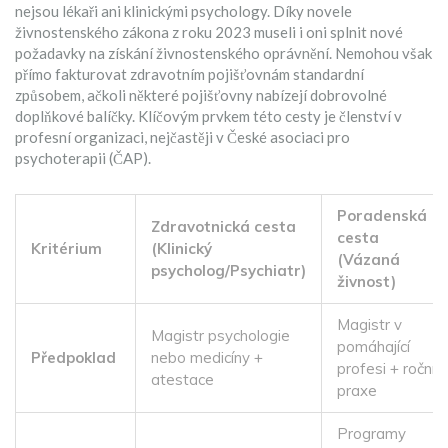
nejsou lékaři ani klinickými psychology. Díky novele
živnostenského zákona z roku 2023 museli i oni splnit nové
požadavky na získání živnostenského oprávnění. Nemohou však
přímo fakturovat zdravotním pojišťovnám standardní
způsobem, ačkoli některé pojišťovny nabízejí dobrovolné
doplňkové balíčky. Klíčovým prvkem této cesty je členství v
profesní organizaci, nejčastěji v
České asociaci pro
psychoterapii (ČAP)
.
Poradenská
Zdravotnická cesta
cesta
Kritérium
(Klinický
(Vázaná
psycholog/Psychiatr)
živnost)
Magistr v
Magistr psychologie
pomáhající
Předpoklad
nebo medicíny +
profesi + roční
atestace
praxe
Programy