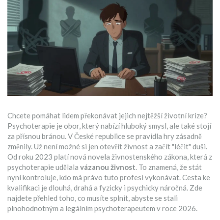
Chcete pomáhat lidem překonávat jejich nejtěžší životní krize?
Psychoterapie je obor, který nabízí hluboký smysl, ale také stojí
za přísnou bránou. V České republice se pravidla hry zásadně
změnily. Už není možné si jen otevřít živnost a začít "léčit" duši.
Od roku 2023 platí nová novela živnostenského zákona, která z
psychoterapie udělala
vázanou živnost
. To znamená, že stát
nyní kontroluje, kdo má právo tuto profesi vykonávat. Cesta ke
kvalifikaci je dlouhá, drahá a fyzicky i psychicky náročná. Zde
najdete přehled toho, co musíte splnit, abyste se stali
plnohodnotným a legálním psychoterapeutem v roce 2026.