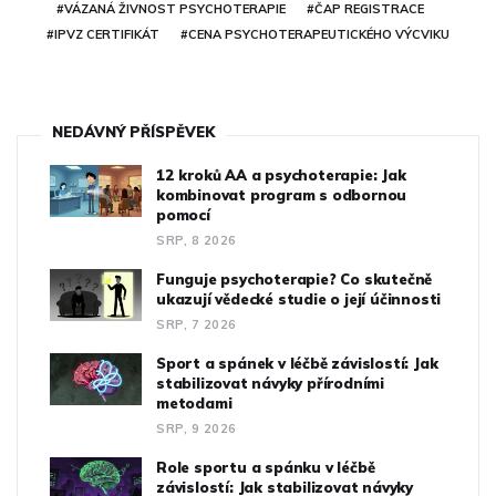
#VÁZANÁ ŽIVNOST PSYCHOTERAPIE
#ČAP REGISTRACE
#IPVZ CERTIFIKÁT
#CENA PSYCHOTERAPEUTICKÉHO VÝCVIKU
NEDÁVNÝ PŘÍSPĚVEK
12 kroků AA a psychoterapie: Jak
kombinovat program s odbornou
pomocí
SRP, 8 2026
Funguje psychoterapie? Co skutečně
ukazují vědecké studie o její účinnosti
SRP, 7 2026
Sport a spánek v léčbě závislostí: Jak
stabilizovat návyky přírodními
metodami
SRP, 9 2026
Role sportu a spánku v léčbě
závislostí: Jak stabilizovat návyky