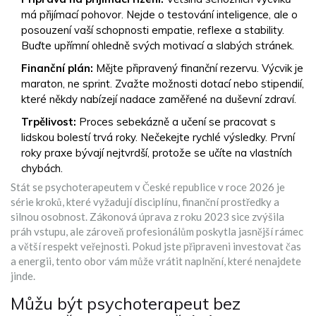
má přijímací pohovor. Nejde o testování inteligence, ale o
posouzení vaší schopnosti empatie, reflexe a stability.
Buďte upřímní ohledně svých motivací a slabých stránek.
Finanční plán:
Mějte připravený finanční rezervu. Výcvik je
maraton, ne sprint. Zvažte možnosti dotací nebo stipendií,
které někdy nabízejí nadace zaměřené na duševní zdraví.
Trpělivost:
Proces sebekázně a učení se pracovat s
lidskou bolestí trvá roky. Nečekejte rychlé výsledky. První
roky praxe bývají nejtvrdší, protože se učíte na vlastních
chybách.
Stát se psychoterapeutem v České republice v roce 2026 je
série kroků, které vyžadují disciplínu, finanční prostředky a
silnou osobnost. Zákonová úprava z roku 2023 sice zvýšila
práh vstupu, ale zároveň profesionálům poskytla jasnější rámec
a větší respekt veřejnosti. Pokud jste připraveni investovat čas
a energii, tento obor vám může vrátit naplnění, které nenajdete
jinde.
Můžu být psychoterapeut bez