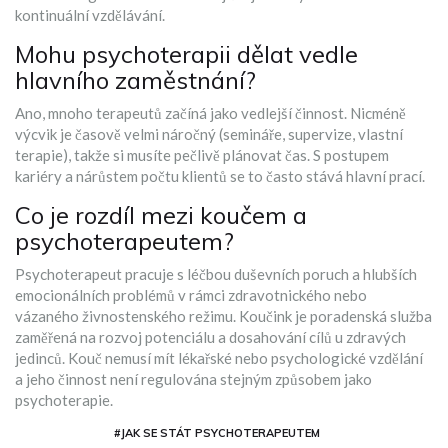
kontinuální vzdělávání.
Mohu psychoterapii dělat vedle
hlavního zaměstnání?
Ano, mnoho terapeutů začíná jako vedlejší činnost. Nicméně
výcvik je časově velmi náročný (semináře, supervize, vlastní
terapie), takže si musíte pečlivě plánovat čas. S postupem
kariéry a nárůstem počtu klientů se to často stává hlavní prací.
Co je rozdíl mezi koučem a
psychoterapeutem?
Psychoterapeut pracuje s léčbou duševních poruch a hlubších
emocionálních problémů v rámci zdravotnického nebo
vázaného živnostenského režimu. Koučink je poradenská služba
zaměřená na rozvoj potenciálu a dosahování cílů u zdravých
jedinců. Kouč nemusí mít lékařské nebo psychologické vzdělání
a jeho činnost není regulována stejným způsobem jako
psychoterapie.
#JAK SE STÁT PSYCHOTERAPEUTEM