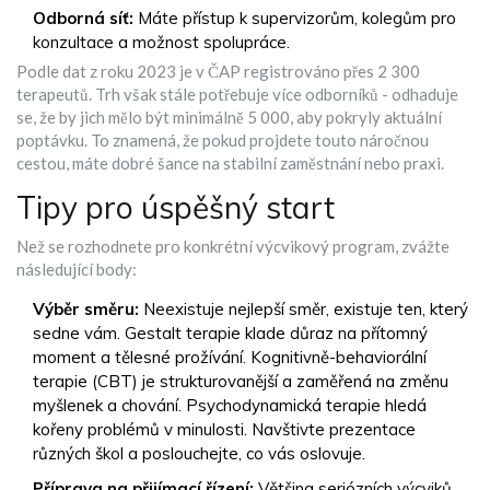
Odborná síť:
Máte přístup k supervizorům, kolegům pro
konzultace a možnost spolupráce.
Podle dat z roku 2023 je v ČAP registrováno přes 2 300
terapeutů. Trh však stále potřebuje více odborníků - odhaduje
se, že by jich mělo být minimálně 5 000, aby pokryly aktuální
poptávku. To znamená, že pokud projdete touto náročnou
cestou, máte dobré šance na stabilní zaměstnání nebo praxi.
Tipy pro úspěšný start
Než se rozhodnete pro konkrétní výcvikový program, zvážte
následující body:
Výběr směru:
Neexistuje nejlepší směr, existuje ten, který
sedne vám. Gestalt terapie klade důraz na přítomný
moment a tělesné prožívání. Kognitivně-behaviorální
terapie (CBT) je strukturovanější a zaměřená na změnu
myšlenek a chování. Psychodynamická terapie hledá
kořeny problémů v minulosti. Navštivte prezentace
různých škol a poslouchejte, co vás oslovuje.
Příprava na přijímací řízení:
Většina seriózních výcviků