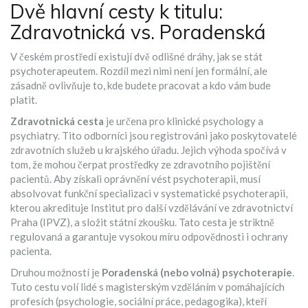
Dvě hlavní cesty k titulu:
Zdravotnická vs. Poradenská
V českém prostředí existují dvě odlišné dráhy, jak se stát
psychoterapeutem. Rozdíl mezi nimi není jen formální, ale
zásadně ovlivňuje to, kde budete pracovat a kdo vám bude
platit.
Zdravotnická cesta
je určena pro klinické psychology a
psychiatry. Tito odborníci jsou registrováni jako poskytovatelé
zdravotních služeb u krajského úřadu. Jejich výhoda spočívá v
tom, že mohou čerpat prostředky ze zdravotního pojištění
pacientů. Aby získali oprávnění vést psychoterapii, musí
absolvovat funkční specializaci v systematické psychoterapii,
kterou akredituje
Institut pro další vzdělávání ve zdravotnictví
Praha (IPVZ)
, a složit státní zkoušku. Tato cesta je striktně
regulovaná a garantuje vysokou míru odpovědnosti i ochrany
pacienta.
Druhou možností je
Poradenská (nebo volná) psychoterapie
.
Tuto cestu volí lidé s magisterským vzděláním v pomáhajících
profesích (psychologie, sociální práce, pedagogika), kteří