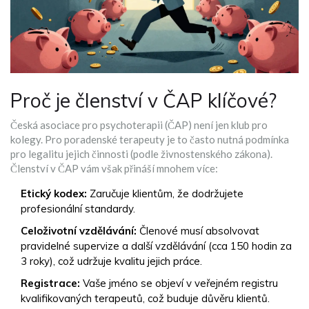
Proč je členství v ČAP klíčové?
Česká asociace pro psychoterapii (ČAP)
není jen klub pro
kolegy. Pro poradenské terapeuty je to často nutná podmínka
pro legalitu jejich činnosti (podle živnostenského zákona).
Členství v ČAP vám však přináší mnohem více:
Etický kodex:
Zaručuje klientům, že dodržujete
profesionální standardy.
Celoživotní vzdělávání:
Členové musí absolvovat
pravidelné supervize a další vzdělávání (cca 150 hodin za
3 roky), což udržuje kvalitu jejich práce.
Registrace:
Vaše jméno se objeví v veřejném registru
kvalifikovaných terapeutů, což buduje důvěru klientů.