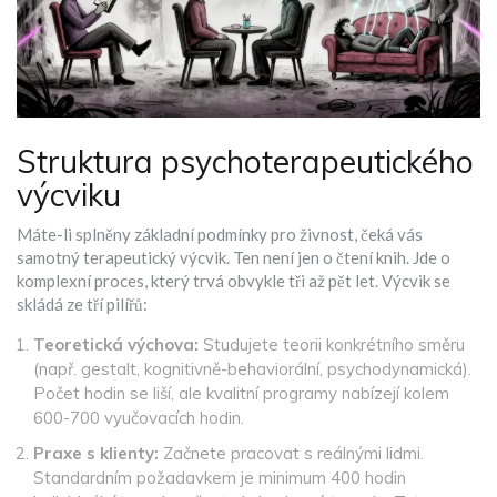
Struktura psychoterapeutického
výcviku
Máte-li splněny základní podmínky pro živnost, čeká vás
samotný terapeutický výcvik. Ten není jen o čtení knih. Jde o
komplexní proces, který trvá obvykle tři až pět let. Výcvik se
skládá ze tří pilířů:
Teoretická výchova:
Studujete teorii konkrétního směru
(např. gestalt, kognitivně-behaviorální, psychodynamická).
Počet hodin se liší, ale kvalitní programy nabízejí kolem
600-700 vyučovacích hodin.
Praxe s klienty:
Začnete pracovat s reálnými lidmi.
Standardním požadavkem je minimum 400 hodin