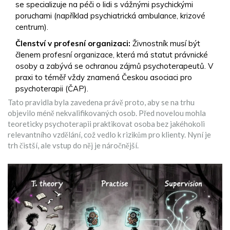
se specializuje na péči o lidi s vážnými psychickými
poruchami (například psychiatrická ambulance, krizové
centrum).
Členství v profesní organizaci:
Živnostník musí být
členem profesní organizace, která má statut právnické
osoby a zabývá se ochranou zájmů psychoterapeutů. V
praxi to téměř vždy znamená
Českou asociaci pro
psychoterapii (ČAP)
.
Tato pravidla byla zavedena právě proto, aby se na trhu
objevilo méně nekvalifikovaných osob. Před novelou mohla
teoreticky psychoterapii praktikovat osoba bez jakéhokoli
relevantního vzdělání, což vedlo k rizikům pro klienty. Nyní je
trh čistší, ale vstup do něj je náročnější.