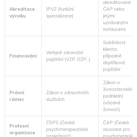
akreditované
Akreditace
IPVZ (funkční
ČAP nebo
výcviku
specializace)
jinými
uznávanými
institucemi
Soběnkost
klienta,
Veřejné zdravotní
Financování
případně
pojištění (VZP, OZP...)
doplňkové
pojištění
Zákon o
živnostenském
Právní
Zákon o zdravotních
podnikání
rámec
službách
(vázaná
živnost)
ČSPS (Česká
ČAP (Česká
Profesní
psychoterapeutická
asociace pro
organizace
společnost)
psychoterapii)