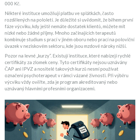
000 Kč.
Některé instituce umožňují platbu ve splátkách, často
rozdělených na pololetí. Je důležité si uvědomit, že během první
fáze výcviku, kdy ještě nemáte dostatek klientů, můžete mít
nízké nebo žádné příjmy. Mnoho začínajících terapeutů
kombinuje studium s prací v jiném oboru nebo prací na poloviční
úvazek v neziskovém sektoru, kde jsou mzdové nároky nižší.
Pozor na levné „kurzy“. Existují instituce, které nabízejí rychlé
certifikáty za zlomek ceny. Tyto certifikáty nejsou uznávány
ČAP ani IPVZ a nositelé takových kurzů nesmí používat
označení psychoterapeut v rámci vázané živnosti. Při výběru
výcviku vždy ověřte, zda je program akreditovaný nebo
uznávaný hlavními profesními organizacemi.