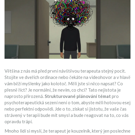
Většina z nás má před první návštěvou terapeuta stejný pocit.
Stojíte ve dveřích ordinace nebo čekáte na videohovor a v hlavě
vám běží myšlenky jako kolotoč. Měli jste si něco napsat? Co
přesně říct? Je normální, že nevím, co chci? Tato nejistota je
naprosto přirozená.
Strukturované plánování témat
pro
psychoterapeutická sezení není o tom, abyste měli hotovou esej
nebo perfektní odpovědi. Jde o to, získat si jistotu, že vaše čas
strávený v terapii bude mít smysl a bude reagovat na to, co vás
opravdu trápí.
Mnoho lidí si myslí, že terapeut je kouzelník, který jen poslechne