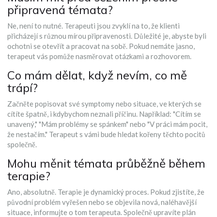
připravená témata?
Ne, není to nutné. Terapeuti jsou zvyklí na to, že klienti
přicházejí s různou mírou připravenosti. Důležité je, abyste byli
ochotni se otevřít a pracovat na sobě. Pokud nemáte jasno,
terapeut vás pomůže nasměrovat otázkami a rozhovorem.
Co mám dělat, když nevím, co mě
trápí?
Začněte popisovat své symptomy nebo situace, ve kterých se
cítíte špatně, i kdybychom neznali příčinu. Například: "Cítím se
unavený," "Mám problémy se spánkem" nebo "V práci mám pocit,
že nestačím." Terapeut s vámi bude hledat kořeny těchto pocitů
společně.
Mohu měnit témata průběžně během
terapie?
Ano, absolutně. Terapie je dynamický proces. Pokud zjistíte, že
původní problém vyřešen nebo se objevila nová, naléhavější
situace, informujte o tom terapeuta. Společně upravíte plán