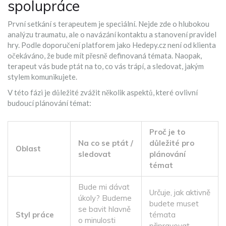
spolupráce
První setkání s terapeutem je speciální. Nejde zde o hlubokou
analýzu traumatu, ale o navázání kontaktu a stanovení pravidel
hry. Podle doporučení platforem jako
Hedepy.cz
není od klienta
očekáváno, že bude mít přesně definovaná témata. Naopak,
terapeut vás bude ptát na to, co vás trápí, a sledovat, jakým
stylem komunikujete.
V této fázi je důležité zvážit několik aspektů, které ovlivní
budoucí plánování témat:
Proč je to
Na co se ptát /
důležité pro
Oblast
sledovat
plánování
témat
Bude mi dávat
Určuje, jak aktivně
úkoly? Budeme
budete muset
se bavit hlavně
Styl práce
témata
o minulosti
připravovat