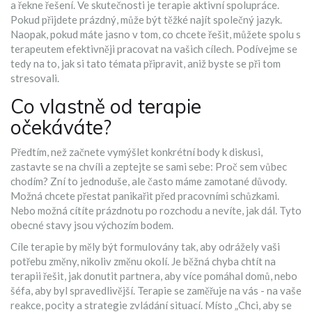
a řekne řešení. Ve skutečnosti je terapie aktivní spolupráce.
Pokud přijdete prázdný, může být těžké najít společný jazyk.
Naopak, pokud máte jasno v tom, co chcete řešit, můžete spolu s
terapeutem efektivněji pracovat na vašich cílech. Podívejme se
tedy na to, jak si tato témata připravit, aniž byste se při tom
stresovali.
Co vlastně od terapie
očekáváte?
Předtím, než začnete vymýšlet konkrétní body k diskusi,
zastavte se na chvíli a zeptejte se sami sebe: Proč sem vůbec
chodím? Zní to jednoduše, ale často máme zamotané důvody.
Možná chcete přestat panikařit před pracovními schůzkami.
Nebo možná cítíte prázdnotu po rozchodu a nevíte, jak dál. Tyto
obecné stavy jsou výchozím bodem.
Cíle terapie
by měly být formulovány tak, aby odrážely vaši
potřebu změny, nikoliv změnu okolí.
Je běžná chyba chtít na
terapii řešit, jak donutit partnera, aby více pomáhal domů, nebo
šéfa, aby byl spravedlivější. Terapie se zaměřuje na vás - na vaše
reakce, pocity a strategie zvládání situací. Místo „Chci, aby se