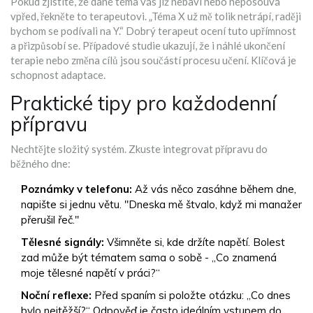
Pokud zjistíte, že dané téma vás již nebaví nebo neposouvá
vpřed, řekněte to terapeutovi. „Téma X už mě tolik netrápí, raději
bychom se podívali na Y.“ Dobrý terapeut ocení tuto upřímnost
a přizpůsobí se. Případové studie ukazují, že i náhlé ukončení
terapie nebo změna cílů jsou součástí procesu učení. Klíčová je
schopnost adaptace.
Praktické tipy pro každodenní
přípravu
Nechtějte složitý systém. Zkuste integrovat přípravu do
běžného dne:
Poznámky v telefonu:
Až vás něco zasáhne během dne,
napište si jednu větu. "Dneska mě štvalo, když mi manažer
přerušil řeč."
Tělesné signály:
Všimněte si, kde držíte napětí. Bolest
zad může být tématem sama o sobě - „Co znamená
moje tělesné napětí v práci?“
Noční reflexe:
Před spaním si položte otázku: „Co dnes
bylo nejtěžší?“ Odpověď je často ideálním vstupem do