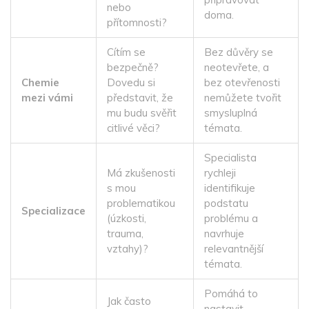
nebo
doma.
přítomnosti?
Cítím se
Bez důvěry se
bezpečně?
neotevřete, a
Chemie
Dovedu si
bez otevřenosti
mezi vámi
představit, že
nemůžete tvořit
mu budu svěřit
smysluplná
citlivé věci?
témata.
Specialista
Má zkušenosti
rychleji
s mou
identifikuje
problematikou
podstatu
Specializace
(úzkosti,
problému a
trauma,
navrhuje
vztahy)?
relevantnější
témata.
Pomáhá to
Jak často
nastavit