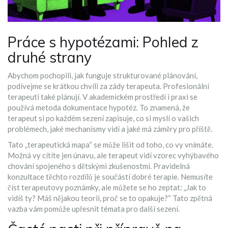
Práce s hypotézami: Pohled z
druhé strany
Abychom pochopili, jak funguje strukturované plánování,
podívejme se krátkou chvíli za zády terapeuta. Profesionální
terapeuti také plánují. V akademickém prostředí i praxi se
používá metoda dokumentace hypotéz. To znamená, že
terapeut si po každém sezení zapisuje, co si myslí o vašich
problémech, jaké mechanismy vidí a jaké má záměry pro příště.
Tato „terapeutická mapa“ se může lišit od toho, co vy vnímáte.
Možná vy cítíte jen únavu, ale terapeut vidí vzorec vyhýbavého
chování spojeného s dětskými zkušenostmi. Pravidelná
konzultace těchto rozdílů je součástí dobré terapie. Nemusíte
číst terapeutovy poznámky, ale můžete se ho zeptat: „Jak to
vidíš ty? Máš nějakou teorii, proč se to opakuje?“ Tato zpětná
vazba vám pomůže upřesnit témata pro další sezení.