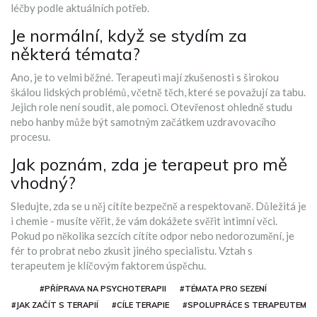
léčby podle aktuálních potřeb.
Je normální, když se stydím za
některá témata?
Ano, je to velmi běžné. Terapeuti mají zkušenosti s širokou
škálou lidských problémů, včetně těch, které se považují za tabu.
Jejich role není soudit, ale pomoci. Otevřenost ohledně studu
nebo hanby může být samotným začátkem uzdravovacího
procesu.
Jak poznám, zda je terapeut pro mě
vhodný?
Sledujte, zda se u něj cítíte bezpečně a respektovaně. Důležitá je
i chemie - musíte věřit, že vám dokážete svěřit intimní věci.
Pokud po několika sezcích cítíte odpor nebo nedorozumění, je
fér to probrat nebo zkusit jiného specialistu. Vztah s
terapeutem je klíčovým faktorem úspěchu.
#PŘÍPRAVA NA PSYCHOTERAPII
#TÉMATA PRO SEZENÍ
#JAK ZAČÍT S TERAPIÍ
#CÍLE TERAPIE
#SPOLUPRÁCE S TERAPEUTEM