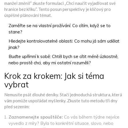
manžel změnil“ zkuste formulaci „Chci naučit vyjadřovat své
hranice bez křiku“. Tento posun perspektivy je klíčový pro
úspěšné plánování témat.
Zaměřte se na vlastní prožívání: Co cítím, když se to
stane?
Hledejte kontrolovatelné oblasti: Co mohu já sám udělat
jinak?
Buďte upřímní k sobě: Chtěl bych se cítit méně úzkostně,
nebo prostě chci, aby mi ostatní rozuměli?
Krok za krokem: Jak si téma
vybrat
Nemusíte psát dlouhé deníky. Stačí jednoduchá struktura, která
vám pomůže uspořádat myšlenky. Zkuste tuto metodu tři dny
před sezením:
Zaznamenejte spouštěče:
Co vás během týdne nejvíce
vyvedlo z míry? Byla to konkrétní situace, slovo, nebo