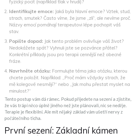
fyzický pocit (například tlak v hrudi)?
Identifikujte emoce:
Jaká byla hlavní emoce? Vztek, stud,
strach, smutek? Často víme, že jsme „zlí“, ale nevíme proč.
Názvy emocí pomáhají terapeutovi lépe pochopit váš
stav.
Popište dopad:
Jak tento problém ovlivňuje váš život?
Nedokážete spát? Vyhnuli jste se pozvánce přátel?
Konkrétní příklady jsou pro terapii cennější než obecné
fráze.
Navrhněte otázku:
Formulujte téma jako otázku, kterou
chcete položit. Například: „Proč mám vždycky strach, že
mě kolegové nesmějí?“ nebo „Jak mohu přestat myslet na
minulost?“
Tento postup vám dá rámec. Pokud přijedete na sezení a zjistíte,
že vás trápí něco úplně jiného než jste plánovali, nic se neděje.
Terapie je flexibilní. Ale mít nějaký základ vám ušetří nervy z
počátečního ticha.
První sezení: Základní kámen