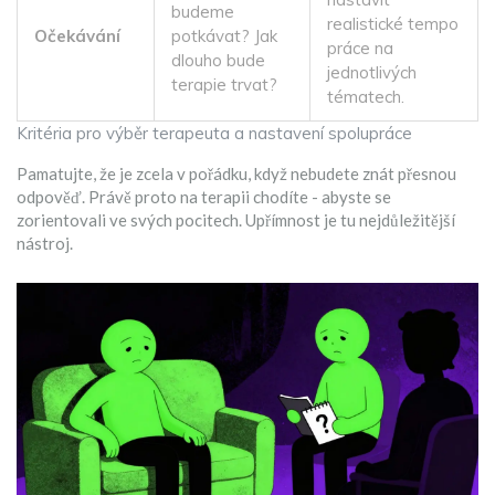
budeme
realistické tempo
Očekávání
potkávat? Jak
práce na
dlouho bude
jednotlivých
terapie trvat?
tématech.
Kritéria pro výběr terapeuta a nastavení spolupráce
Pamatujte, že je zcela v pořádku, když nebudete znát přesnou
odpověď. Právě proto na terapii chodíte - abyste se
zorientovali ve svých pocitech. Upřímnost je tu nejdůležitější
nástroj.