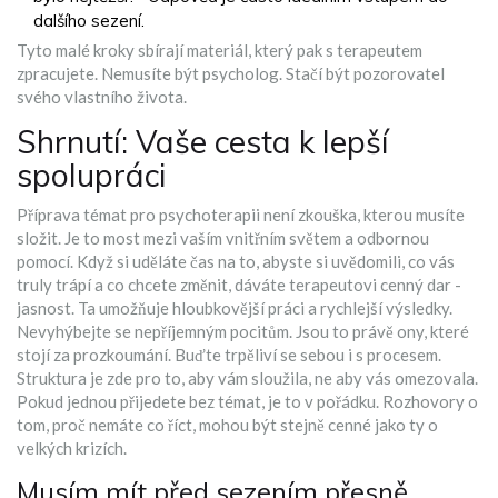
dalšího sezení.
Tyto malé kroky sbírají materiál, který pak s terapeutem
zpracujete. Nemusíte být psycholog. Stačí být pozorovatel
svého vlastního života.
Shrnutí: Vaše cesta k lepší
spolupráci
Příprava témat pro psychoterapii není zkouška, kterou musíte
složit. Je to most mezi vaším vnitřním světem a odbornou
pomocí. Když si uděláte čas na to, abyste si uvědomili, co vás
truly trápí a co chcete změnit, dáváte terapeutovi cenný dar -
jasnost. Ta umožňuje hloubkovější práci a rychlejší výsledky.
Nevyhýbejte se nepříjemným pocitům. Jsou to právě ony, které
stojí za prozkoumání. Buďte trpěliví se sebou i s procesem.
Struktura je zde pro to, aby vám sloužila, ne aby vás omezovala.
Pokud jednou přijedete bez témat, je to v pořádku. Rozhovory o
tom, proč nemáte co říct, mohou být stejně cenné jako ty o
velkých krizích.
Musím mít před sezením přesně