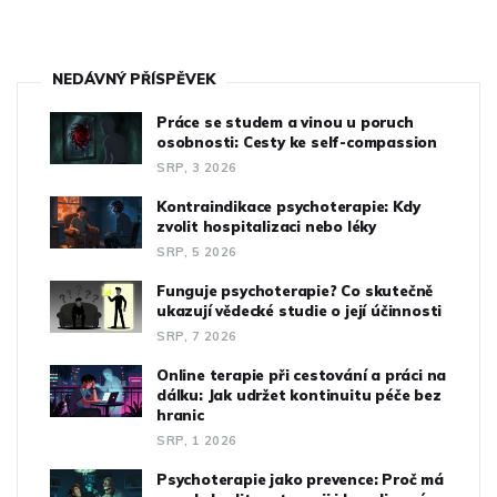
NEDÁVNÝ PŘÍSPĚVEK
Práce se studem a vinou u poruch
osobnosti: Cesty ke self-compassion
SRP, 3 2026
Kontraindikace psychoterapie: Kdy
zvolit hospitalizaci nebo léky
SRP, 5 2026
Funguje psychoterapie? Co skutečně
ukazují vědecké studie o její účinnosti
SRP, 7 2026
Online terapie při cestování a práci na
dálku: Jak udržet kontinuitu péče bez
hranic
SRP, 1 2026
Psychoterapie jako prevence: Proč má