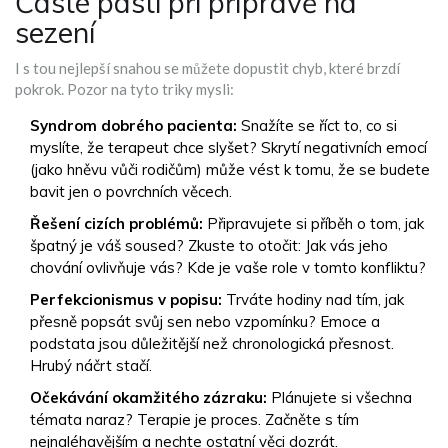
Časté pasti při přípravě na
sezení
I s tou nejlepší snahou se můžete dopustit chyb, které brzdí
pokrok. Pozor na tyto triky mysli:
Syndrom dobrého pacienta:
Snažíte se říct to, co si
myslíte, že terapeut chce slyšet? Skrytí negativních emocí
(jako hněvu vůči rodičům) může vést k tomu, že se budete
bavit jen o povrchních věcech.
Řešení cizích problémů:
Připravujete si příběh o tom, jak
špatný je váš soused? Zkuste to otočit: Jak vás jeho
chování ovlivňuje vás? Kde je vaše role v tomto konfliktu?
Perfekcionismus v popisu:
Trváte hodiny nad tím, jak
přesně popsát svůj sen nebo vzpomínku? Emoce a
podstata jsou důležitější než chronologická přesnost.
Hrubý náčrt stačí.
Očekávání okamžitého zázraku:
Plánujete si všechna
témata naraz? Terapie je proces. Začněte s tím
nejnaléhavějším a nechte ostatní věci dozrát.