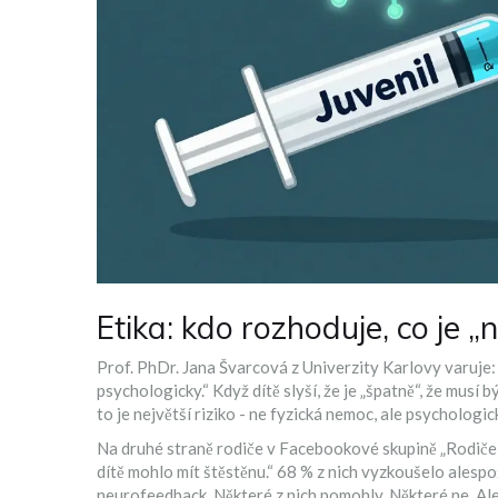
Etika: kdo rozhoduje, co je „
Prof. PhDr. Jana Švarcová z Univerzity Karlovy varuje: 
psychologicky.“ Když dítě slyší, že je „špatně“, že musí b
to je největší riziko - ne fyzická nemoc, ale psychologic
Na druhé straně rodiče v Facebookové skupině „Rodiče a
dítě mohlo mít štěstěnu.“ 68 % z nich vyzkoušelo alespoň
neurofeedback. Některé z nich pomohly. Některé ne. Ale 