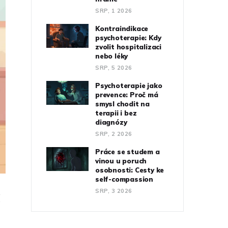
SRP, 1 2026
Kontraindikace
psychoterapie: Kdy
zvolit hospitalizaci
nebo léky
SRP, 5 2026
Psychoterapie jako
prevence: Proč má
smysl chodit na
terapii i bez
diagnózy
SRP, 2 2026
Práce se studem a
vinou u poruch
osobnosti: Cesty ke
self-compassion
SRP, 3 2026
e
“