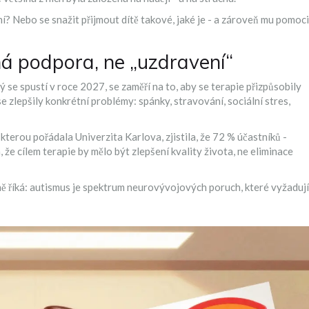
ní? Nebo se snažit přijmout dítě takové, jaké je - a zároveň mu pomoci
á podpora, ne „uzdravení“
rý se spustí v roce 2027, se zaměří na to, aby se terapie přizpůsobily
 se zlepšily konkrétní problémy: spánky, stravování, sociální stres,
terou pořádala Univerzita Karlova, zjistila, že 72 % účastníků -
ím, že cílem terapie by mělo být zlepšení kvality života, ne eliminace
 říká: autismus je spektrum neurovývojových poruch, které vyžadují