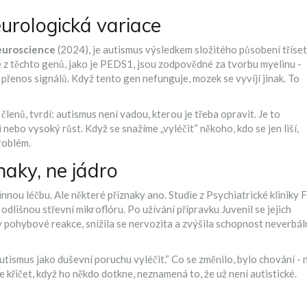
urologická variace
euroscience
(2024)
, je autismus výsledkem složitého působení tříset
 z těchto genů, jako je
PEDS1
, jsou zodpovědné za tvorbu myelinu -
přenos signálů. Když tento gen nefunguje, mozek se vyvíjí jinak. To
lenů, tvrdí: autismus není vadou, kterou je třeba opravit. Je to
nebo vysoký růst. Když se snažíme „vyléčit“ někoho, kdo se jen liší,
roblém.
naky, ne jádro
nnou léčbu. Ale některé příznaky ano. Studie z
Psychiatrické kliniky 
 odlišnou střevní mikroflóru. Po užívání přípravku
Juvenil
se jejich
y pohybové reakce, snížila se nervozita a zvýšila schopnost neverbál
 autismus jako duševní poruchu vyléčit.“ Co se změnilo, bylo chování - 
ne křičet, když ho někdo dotkne, neznamená to, že už není autistické.