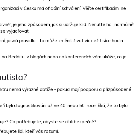
anizací v Česku má oficiální schválení. Věřte certifikacím, ne
vně“, je jeho způsobem, jak si udržuje klid. Nenutte ho „normálně
se vyjadřovat.
ní, jasná pravidla - to může změnit život víc než tisíce hodin
hů na Redditu, v blogách nebo na konferencích vám ukáže, co je
autista?
ktru nemá výrazné obtíže - pokud mají podporu a přizpůsobené
eří byli diagnostikováni až ve 40. nebo 50. roce, říká, že to bylo
e? Co potřebujete, abyste se cítili bezpečně?
ebujete lidi, kteří vás rozumí.