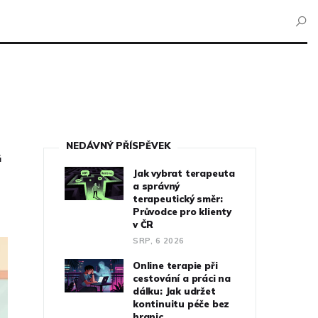
NEDÁVNÝ PŘÍSPĚVEK
“
Jak vybrat terapeuta
a správný
terapeutický směr:
Průvodce pro klienty
v ČR
SRP, 6 2026
Online terapie při
cestování a práci na
dálku: Jak udržet
kontinuitu péče bez
hranic