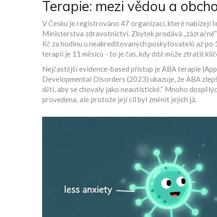
Terapie: mezi vědou a obc
V Česku je registrováno 47 organizací, které nabízejí t
Ministerstva zdravotnictví. Zbytek prodává „zázračné“
Kč za hodinu u neakreditovaných poskytovatelů až po 
terapii je 11 měsíců - to je čas, kdy dítě může ztratit klí
Nejčastější evidence-based přístup je
ABA terapie
(App
Developmental Disorders
(2023) ukazuje, že ABA zlepšu
děti, aby se chovaly jako neautistické.“ Mnoho dospělýc
provedena, ale protože její cíl byl změnit jejich já.