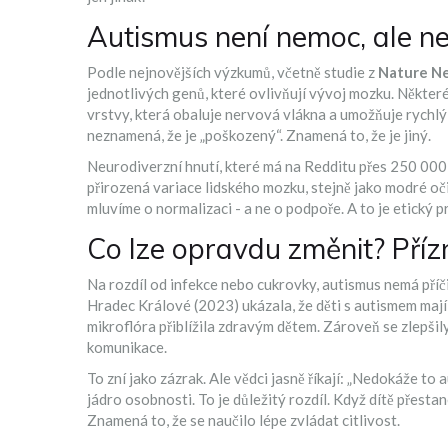
Autismus není nemoc, ale ne
Podle nejnovějších výzkumů, včetně studie z
Nature N
jednotlivých genů, které ovlivňují vývoj mozku. Některé
vrstvy, která obaluje nervová vlákna a umožňuje rychlý 
neznamená, že je „poškozený“. Znamená to, že je jiný.
Neurodiverzní hnutí, které má na Redditu přes 250 000 č
přirozená variace lidského mozku, stejně jako modré oči 
mluvíme o normalizaci - a ne o podpoře. A to je etický p
Co lze opravdu změnit? Příz
Na rozdíl od infekce nebo cukrovky, autismus nemá příči
Hradec Králové
(2023) ukázala, že děti s autismem mají
mikroflóra přiblížila zdravým dětem. Zároveň se zlepšil
komunikace.
To zní jako zázrak. Ale vědci jasně říkají: „Nedokáže to
jádro osobnosti. To je důležitý rozdíl. Když dítě přesta
Znamená to, že se naučilo lépe zvládat citlivost.