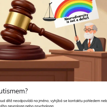
autismem?
okud dítě neodpovídá na jméno, vyhýbá se kontaktu pohledem ne
ského neurologa nebo psychologa.