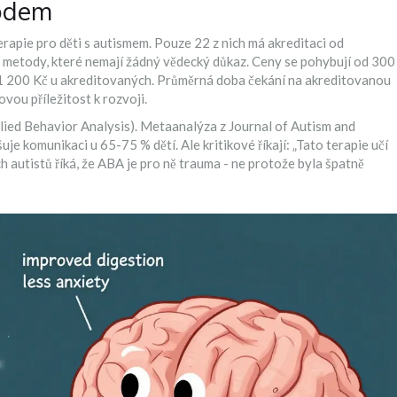
hodem
erapie pro děti s autismem. Pouze 22 z nich má akreditaci od
 metody, které nemají žádný vědecký důkaz. Ceny se pohybují od 300
1 200 Kč u akreditovaných. Průměrná doba čekání na akreditovanou
čovou příležitost k rozvoji.
lied Behavior Analysis). Metaanalýza z
Journal of Autism and
je komunikaci u 65-75 % dětí. Ale kritikové říkají: „Tato terapie učí
h autistů říká, že ABA je pro ně trauma - ne protože byla špatně