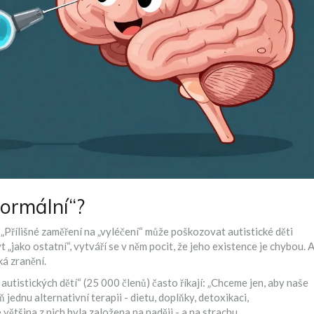
normální“?
„Přílišné zaměření na „vyléčení“ může poškozovat autistické děti
ýt „jako ostatní“, vytváří se v něm pocit, že jeho existence je chybou. 
ká zranění.
utistických dětí“ (25 000 členů) často říkají: „Chceme jen, aby naše
 jednu alternativní terapii - dietu, doplňky, detoxikaci,
většina z nich byla založena na naději - a na strachu.