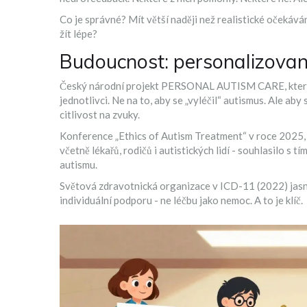
Co je správné? Mít větší naději než realistické očekává
žít lépe?
Budoucnost: personalizovan
Český národní projekt
PERSONAL AUTISM CARE
, kte
jednotlivci. Ne na to, aby se „vyléčil“ autismus. Ale aby
citlivost na zvuky.
Konference „Ethics of Autism Treatment“ v roce 2025, k
včetně lékařů, rodičů i autistických lidí - souhlasilo s t
autismu.
Světová zdravotnická organizace v ICD-11 (2022) jasně
individuální podporu - ne léčbu jako nemoc. A to je klíč.