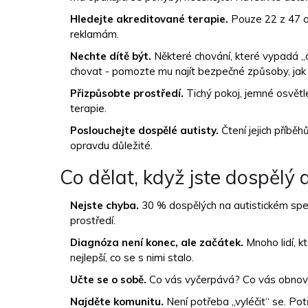
Hledejte akreditované terapie.
Pouze 22 z 47 org
reklamám.
Nechte dítě být.
Některé chování, které vypadá „di
chovat - pomozte mu najít bezpečné způsoby, jak 
Přizpůsobte prostředí.
Tichý pokoj, jemné osvětle
terapie.
Poslouchejte dospělé autisty.
Čtení jejich příbě
opravdu důležité.
Co dělat, když jste dospělý 
Nejste chyba.
30 % dospělých na autistickém spe
prostředí.
Diagnóza není konec, ale začátek.
Mnoho lidí, kt
nejlepší, co se s nimi stalo.
Učte se o sobě.
Co vás vyčerpává? Co vás obnovuj
Najděte komunitu.
Není potřeba „vyléčit“ se. Potř