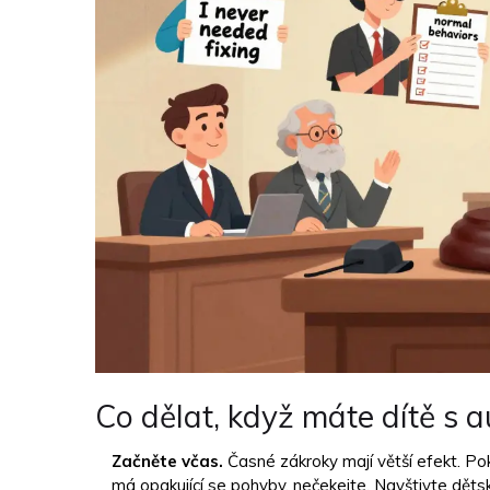
Co dělat, když máte dítě s 
Začněte včas.
Časné zákroky mají větší efekt. P
má opakující se pohyby, nečekejte. Navštivte dět