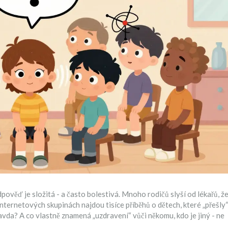
pověď je složitá - a často bolestivá. Mnoho rodičů slyší od lékařů, ž
internetových skupinách najdou tisíce příběhů o dětech, které „přešly
ravda? A co vlastně znamená „uzdravení“ vůči někomu, kdo je jiný - ne