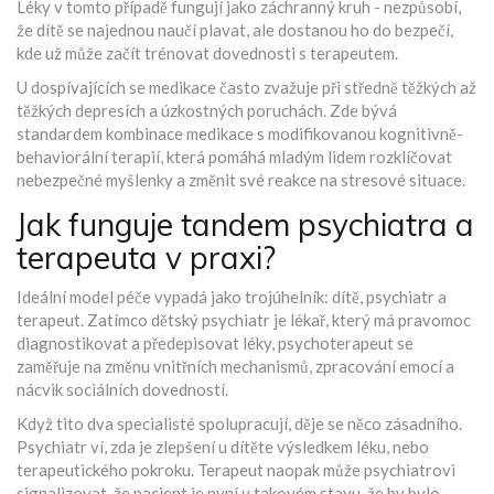
Léky v tomto případě fungují jako záchranný kruh - nezpůsobí,
že dítě se najednou naučí plavat, ale dostanou ho do bezpečí,
kde už může začít trénovat dovednosti s terapeutem.
U dospívajících se medikace často zvažuje při středně těžkých až
těžkých depresích a úzkostných poruchách. Zde bývá
standardem kombinace medikace s modifikovanou kognitivně-
behaviorální terapií, která pomáhá mladým lidem rozklíčovat
nebezpečné myšlenky a změnit své reakce na stresové situace.
Jak funguje tandem psychiatra a
terapeuta v praxi?
Ideální model péče vypadá jako trojúhelník: dítě, psychiatr a
terapeut. Zatímco
dětský psychiatr
je lékař, který má pravomoc
diagnostikovat a předepisovat léky, psychoterapeut se
zaměřuje na změnu vnitřních mechanismů, zpracování emocí a
nácvik sociálních dovedností.
Když tito dva specialisté spolupracují, děje se něco zásadního.
Psychiatr ví, zda je zlepšení u dítěte výsledkem léku, nebo
terapeutického pokroku. Terapeut naopak může psychiatrovi
signalizovat, že pacient je nyní v takovém stavu, že by bylo