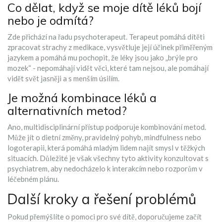
Co dělat, když se moje dítě léků bojí
nebo je odmítá?
Zde přichází na řadu psychoterapeut. Terapeut pomáhá dítěti
zpracovat strachy z medikace, vysvětluje její účinek přiměřeným
jazykem a pomáhá mu pochopit, že léky jsou jako „brýle pro
mozek“ - nepomáhají vidět věci, které tam nejsou, ale pomáhají
vidět svět jasněji a s menším úsilím.
Je možná kombinace léků a
alternativních metod?
Ano, multidisciplinární přístup podporuje kombinování metod.
Může jít o dietní změny, pravidelný pohyb, mindfulness nebo
logoterapii, která pomáhá mladým lidem najít smysl v těžkých
situacích. Důležité je však všechny tyto aktivity konzultovat s
psychiatrem, aby nedocházelo k interakcím nebo rozporům v
léčebném plánu.
Další kroky a řešení problémů
Pokud přemýšlíte o pomoci pro své dítě, doporučujeme začít