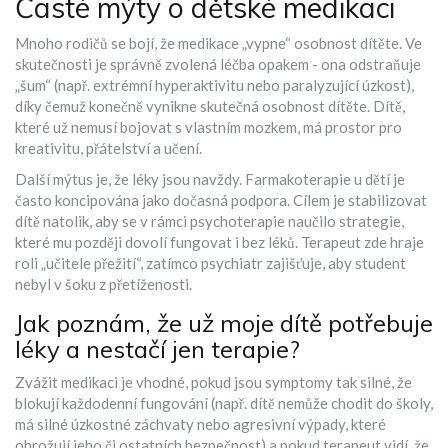
Časté mýty o dětské medikaci
Mnoho rodičů se bojí, že medikace „vypne“ osobnost dítěte. Ve
skutečnosti je správně zvolená léčba opakem - ona odstraňuje
„šum“ (např. extrémní hyperaktivitu nebo paralyzující úzkost),
díky čemuž konečně vynikne skutečná osobnost dítěte. Dítě,
které už nemusí bojovat s vlastním mozkem, má prostor pro
kreativitu, přátelství a učení.
Další mýtus je, že léky jsou navždy. Farmakoterapie u dětí je
často koncipována jako dočasná podpora. Cílem je stabilizovat
dítě natolik, aby se v rámci psychoterapie naučilo strategie,
které mu později dovolí fungovat i bez léků. Terapeut zde hraje
roli „učitele přežití“, zatímco psychiatr zajišťuje, aby student
nebyl v šoku z přetíženosti.
Jak poznám, že už moje dítě potřebuje
léky a nestačí jen terapie?
Zvážit medikaci je vhodné, pokud jsou symptomy tak silné, že
blokují každodenní fungování (např. dítě nemůže chodit do školy,
má silné úzkostné záchvaty nebo agresivní výpady, které
ohrožují jeho či ostatních bezpečnost) a pokud terapeut vidí, že