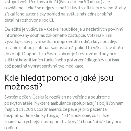
vstupní vyšetření bývá delší (často kolem 90 minut) a je
rozděleno. Lékař se nejprve snaží mluvit s dítětem o samotě, aby
získal jeho autentický pohled na svět, a následně probíhá
detailní rozhovor s rodiči.
Důležité je vědět, že v České republice je u nezletilých povinný
informovaný souhlas zákonného zástupce. Většina klinik
vyžaduje, aby první setkání doprovodil rodič, i když pozdější
terapie mohou probíhat samostatně, pokud to věk a stav dítěte
dovolují. Diagnostika často zahrnuje i testové metody pro
zjištění kognitivních funkcí nebo potvrzení diagnózy autismu,
což pomáhá vybrat správný typ medikace.
Kde hledat pomoc a jaké jsou
možnosti?
Systém péče v Česku je rozdělen na veřejné a soukromé
poskytovatele. Některé ambulance spolupracují s pojišťovnami
(např. 111, 201), což znamená, že péče je pro pacienta
bezplatná. Jiné kliniky fungují čistě soukromě, což může
znamenat rychlejší dostupnost, ale vyšší finanční náklady pro
rodinu.