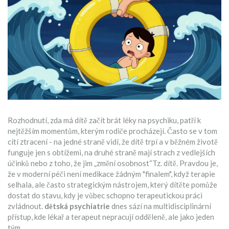
Rozhodnutí, zda má dítě začít brát léky na psychiku, patří k
nejtěžším momentům, kterým rodiče procházejí. Často se v tom
cítí ztracení - na jedné straně vidí, že dítě trpí a v běžném životě
funguje jen s obtížemi, na druhé straně mají strach z vedlejších
účinků nebo z toho, že jim „změní osobnost“Tz. dítě. Pravdou je,
že v moderní péči není medikace žádným "finalem", když terapie
selhala, ale často strategickým nástrojem, který dítěte pomůže
dostat do stavu, kdy je vůbec schopno terapeutickou práci
zvládnout.
dětská psychiatrie
dnes sází na multidisciplinární
přístup, kde lékař a terapeut nepracují odděleně, ale jako jeden
tým.