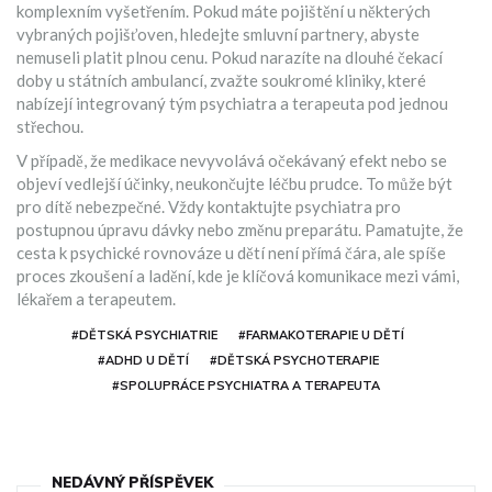
komplexním vyšetřením. Pokud máte pojištění u některých
vybraných pojišťoven, hledejte smluvní partnery, abyste
nemuseli platit plnou cenu. Pokud narazíte na dlouhé čekací
doby u státních ambulancí, zvažte soukromé kliniky, které
nabízejí integrovaný tým psychiatra a terapeuta pod jednou
střechou.
V případě, že medikace nevyvolává očekávaný efekt nebo se
objeví vedlejší účinky, neukončujte léčbu prudce. To může být
pro dítě nebezpečné. Vždy kontaktujte psychiatra pro
postupnou úpravu dávky nebo změnu preparátu. Pamatujte, že
cesta k psychické rovnováze u dětí není přímá čára, ale spíše
proces zkoušení a ladění, kde je klíčová komunikace mezi vámi,
lékařem a terapeutem.
#DĚTSKÁ PSYCHIATRIE
#FARMAKOTERAPIE U DĚTÍ
#ADHD U DĚTÍ
#DĚTSKÁ PSYCHOTERAPIE
#SPOLUPRÁCE PSYCHIATRA A TERAPEUTA
NEDÁVNÝ PŘÍSPĚVEK