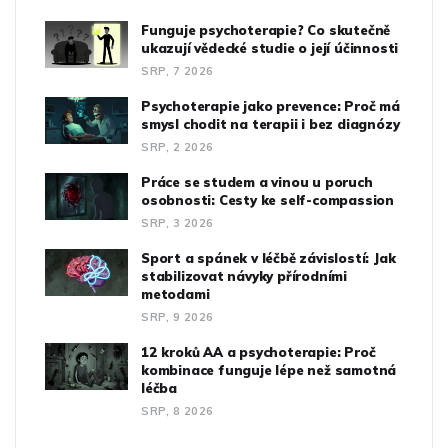
Funguje psychoterapie? Co skutečně
ukazují vědecké studie o její účinnosti
SRP, 7 2026
Psychoterapie jako prevence: Proč má
smysl chodit na terapii i bez diagnózy
SRP, 2 2026
Práce se studem a vinou u poruch
osobnosti: Cesty ke self-compassion
SRP, 3 2026
Sport a spánek v léčbě závislostí: Jak
stabilizovat návyky přírodními
metodami
SRP, 9 2026
12 kroků AA a psychoterapie: Proč
kombinace funguje lépe než samotná
léčba
SRP, 8 2026