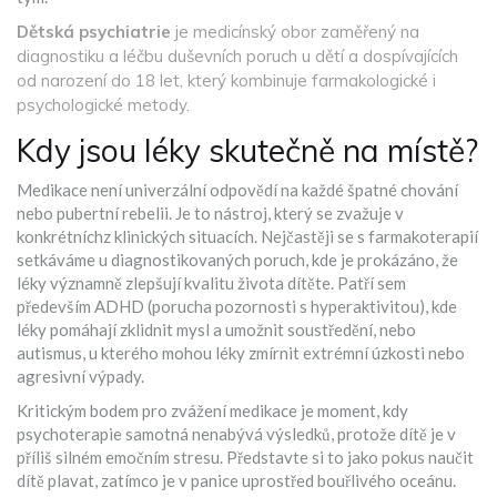
Dětská psychiatrie
je
medicínský obor zaměřený na
diagnostiku a léčbu duševních poruch u dětí a dospívajících
od narození do 18 let, který kombinuje farmakologické i
psychologické metody
.
Kdy jsou léky skutečně na místě?
Medikace není univerzální odpovědí na každé špatné chování
nebo pubertní rebelii. Je to nástroj, který se zvažuje v
konkrétníchz klinických situacích. Nejčastěji se s farmakoterapií
setkáváme u diagnostikovaných poruch, kde je prokázáno, že
léky významně zlepšují kvalitu života dítěte. Patří sem
především
ADHD
(porucha pozornosti s hyperaktivitou), kde
léky pomáhají zklidnit mysl a umožnit soustředění, nebo
autismus
, u kterého mohou léky zmírnit extrémní úzkosti nebo
agresivní výpady.
Kritickým bodem pro zvážení medikace je moment, kdy
psychoterapie samotná nenabývá výsledků, protože dítě je v
příliš silném emočním stresu. Představte si to jako pokus naučit
dítě plavat, zatímco je v panice uprostřed bouřlivého oceánu.