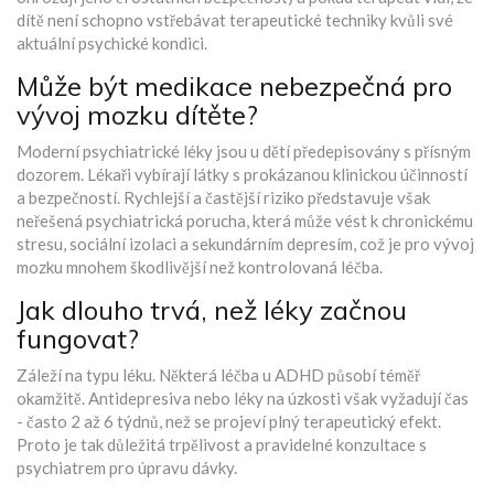
dítě není schopno vstřebávat terapeutické techniky kvůli své
aktuální psychické kondici.
Může být medikace nebezpečná pro
vývoj mozku dítěte?
Moderní psychiatrické léky jsou u dětí předepisovány s přísným
dozorem. Lékaři vybírají látky s prokázanou klinickou účinností
a bezpečností. Rychlejší a častější riziko představuje však
neřešená psychiatrická porucha, která může vést k chronickému
stresu, sociální izolaci a sekundárním depresím, což je pro vývoj
mozku mnohem škodlivější než kontrolovaná léčba.
Jak dlouho trvá, než léky začnou
fungovat?
Záleží na typu léku. Některá léčba u ADHD působí téměř
okamžitě. Antidepresiva nebo léky na úzkosti však vyžadují čas
- často 2 až 6 týdnů, než se projeví plný terapeutický efekt.
Proto je tak důležitá trpělivost a pravidelné konzultace s
psychiatrem pro úpravu dávky.