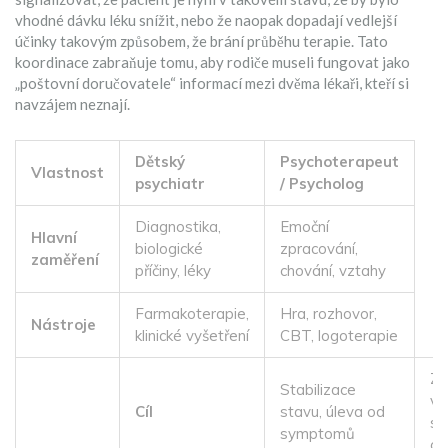
vhodné dávku léku snížit, nebo že naopak dopadají vedlejší
účinky takovým způsobem, že brání průběhu terapie. Tato
koordinace zabraňuje tomu, aby rodiče museli fungovat jako
„poštovní doručovatele“ informací mezi dvěma lékaři, kteří si
navzájem neznají.
Dětský
Psychoterapeut
Vlastnost
psychiatr
/ Psycholog
Diagnostika,
Emoční
Hlavní
biologické
zpracování,
zaměření
příčiny, léky
chování, vztahy
Farmakoterapie,
Hra, rozhovor,
Nástroje
klinické vyšetření
CBT, logoterapie
Z
Stabilizace
vz
Cíl
stavu, úleva od
se
symptomů
co