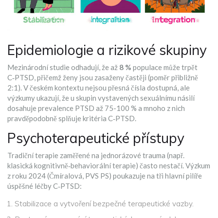
Epidemiologie a rizikové skupiny
Mezinárodní studie odhadují, že až
8 %
populace může trpět
C‑PTSD, přičemž ženy jsou zasaženy častěji (poměr přibližně
2:1). V českém kontextu nejsou přesná čísla dostupná, ale
výzkumy ukazují, že u skupin vystavených sexuálnímu násilí
dosahuje prevalence PTSD až 75-100 % a mnoho z nich
pravděpodobně splňuje kritéria C‑PTSD.
Psychoterapeutické přístupy
Tradiční terapie zaměřené na jednorázové trauma (např.
klasická kognitivně‑behaviorální terapie) často nestačí. Výzkum
z roku 2024 (Čmíralová,
PVS PS
) poukazuje na tři hlavní pilíře
úspěšné léčby C‑PTSD:
Stabilizace a vytvoření bezpečné terapeutické vazby.