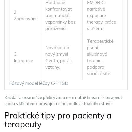
Postupně
EMDR‑C,
konfrontovat
narrative
2.
traumatické
exposure
Zpracování
vzpomínky bez
therapy, práce
přetíženía.
s tělem.
Terapeutické
Navázat na
psaní,
3.
nový smysl
skupinová
Integrace
života, posílit
terapie,
vztahy.
podpora
sociální sítě.
Fázový model léčby C‑PTSD
Každá fáze se může překrývat a není nutně lineární - terapeut
spolu s klientem upravuje tempo podle aktuálního stavu.
Praktické tipy pro pacienty a
terapeuty