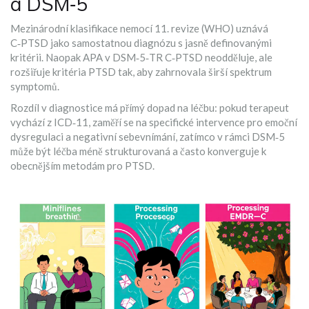
a DSM‑5
Mezinárodní klasifikace nemocí 11. revize (
WHO
) uznává
C‑PTSD jako samostatnou diagnózu s jasně definovanými
kritérii. Naopak
APA
v
DSM‑5‑TR
C‑PTSD neodděluje, ale
rozšiřuje kritéria PTSD tak, aby zahrnovala širší spektrum
symptomů.
Rozdíl v diagnostice má přímý dopad na léčbu: pokud terapeut
vychází z ICD‑11, zaměří se na specifické intervence pro emoční
dysregulaci a negativní sebevnímání, zatímco v rámci DSM‑5
může být léčba méně strukturovaná a často konverguje k
obecnějším metodám pro PTSD.