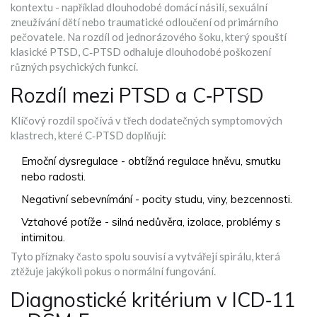
kontextu - například dlouhodobé domácí násilí, sexuální
zneužívání dětí nebo traumatické odloučení od primárního
pečovatele. Na rozdíl od jednorázového šoku, který spouští
klasické PTSD, C‑PTSD odhaluje dlouhodobé poškození
různých psychických funkcí.
Rozdíl mezi PTSD a C‑PTSD
Klíčový rozdíl spočívá v třech dodatečných symptomových
klastrech, které C‑PTSD doplňují:
Emoční dysregulace - obtížná regulace hněvu, smutku
nebo radosti.
Negativní sebevnímání - pocity studu, viny, bezcennosti.
Vztahové potíže - silná nedůvěra, izolace, problémy s
intimitou.
Tyto příznaky často spolu souvisí a vytvářejí spirálu, která
ztěžuje jakýkoli pokus o normální fungování.
Diagnostické kritérium v ICD‑11