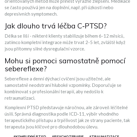
orientovaných metod může přinést výrazné zlepšení. Medikace
se často používá jen na doplnění, např. při úzkosti nebo
depresivních symptomech.
Jak dlouho trvá léčba C‑PTSD?
Délka se liší - některé klienty stabilizuje během 6-12 měsíců,
zatímco kompletní integrace může trvat 2-5 let, zvláště když
jsou přítomny silné dysregulační vzorce.
Mohu si pomoci samostatně pomocí
sebereflexe?
Sebereflexe a denní dýchací cvičení jsou užitečné, ale
samostatně neodstraní hluboké vzpomínky. Doporučuje se
kombinovat s profesionální terapií, aby nedošlo k
retraumatizaci.
Komplexní PTSD představuje náročnou, ale zároveň léčitelné
úsilí. Správná diagnostika podle
ICD‑11
, výběr vhodného
terapeutického přístupu a trpělivost jak ze strany paciente, tak
terapeuta jsou klíčové pro dlouhodobou úlevu.
#KOMPLEXNÍ PTSD
#PSYCHOTERAPIE
#TRAUMATIZACE