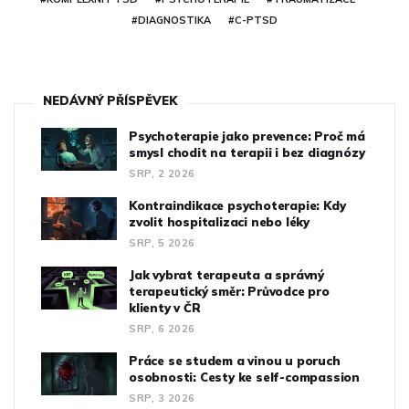
#DIAGNOSTIKA
#C-PTSD
NEDÁVNÝ PŘÍSPĚVEK
Psychoterapie jako prevence: Proč má
smysl chodit na terapii i bez diagnózy
SRP, 2 2026
Kontraindikace psychoterapie: Kdy
zvolit hospitalizaci nebo léky
SRP, 5 2026
Jak vybrat terapeuta a správný
terapeutický směr: Průvodce pro
klienty v ČR
SRP, 6 2026
Práce se studem a vinou u poruch
osobnosti: Cesty ke self-compassion
SRP, 3 2026