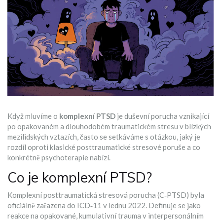
Když mluvíme o
komplexní PTSD
je duševní porucha vznikající
po opakovaném a dlouhodobém traumatickém stresu v blízkých
mezilidských vztazích
, často se setkáváme s otázkou, jaký je
rozdíl oproti klasické posttraumatické stresové poruše a co
konkrétně psychoterapie nabízí.
Co je komplexní PTSD?
Komplexní posttraumatická stresová porucha (C‑PTSD) byla
oficiálně zařazena do
ICD‑11
v lednu 2022. Definuje se jako
reakce na opakované, kumulativní trauma v interpersonálním