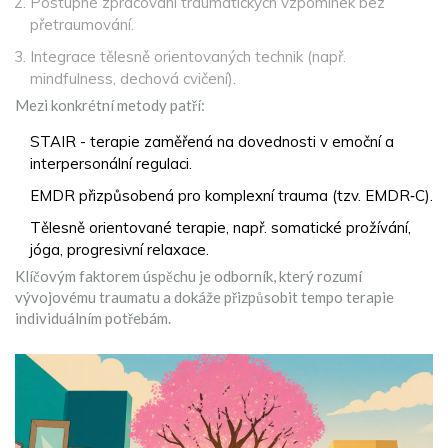
Postupné zpracování traumatických vzpomínek bez
přetraumování.
Integrace tělesně orientovaných technik (např.
mindfulness, dechová cvičení).
Mezi konkrétní metody patří:
STAIR
- terapie zaměřená na dovednosti v emoční a
interpersonální regulaci.
EMDR
přizpůsobená pro komplexní trauma (tzv. EMDR‑C).
Tělesně orientované terapie, např. somatické prožívání,
jóga, progresivní relaxace.
Klíčovým faktorem úspěchu je odborník, který rozumí
vývojovému traumatu a dokáže přizpůsobit tempo terapie
individuálním potřebám.