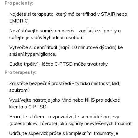
Pro pacienty
:
Najděte si terapeuta, který má certifikaci v STAIR nebo
EMDR‑C.
Nezůstávejte sami s emocemi - zapisujte si pocity a
sdílejte je s důvěryhodnou osobou.
Vytvořte si denní rituál (např. 10 minutové dýchání) ke
snížení hypervigilance.
Buďte trpěliví - léčba C‑PTSD může trvat roky.
Pro terapeuty
:
Zajistěte bezpečné prostředí - fyzická místnost, klid,
soukromí.
Využívejte nástroje jako
Mind
nebo
NHS
pro edukaci
klienta o C‑PTSD.
Pracujte s tělem - rozpoznávejte somatické projevy
(bolesti hlavy, závratě) jako signály nevyřešených traumat.
Udržujte supervizi; práce s komplexními traumaty je