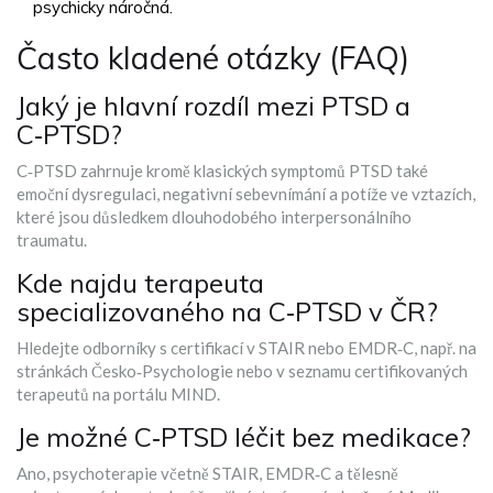
psychicky náročná.
Často kladené otázky (FAQ)
Jaký je hlavní rozdíl mezi PTSD a
C‑PTSD?
C‑PTSD zahrnuje kromě klasických symptomů PTSD také
emoční dysregulaci, negativní sebevnímání a potíže ve vztazích,
které jsou důsledkem dlouhodobého interpersonálního
traumatu.
Kde najdu terapeuta
specializovaného na C‑PTSD v ČR?
Hledejte odborníky s certifikací v STAIR nebo EMDR‑C, např. na
stránkách
Česko‑Psychologie
nebo v seznamu certifikovaných
terapeutů na portálu
MIND
.
Je možné C‑PTSD léčit bez medikace?
Ano, psychoterapie včetně STAIR, EMDR‑C a tělesně