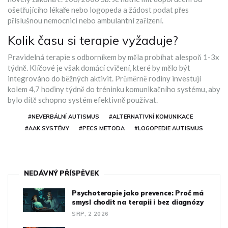
ošetřujícího lékaře nebo logopeda a žádost podat přes
příslušnou nemocnici nebo ambulantní zařízení.
Kolik času si terapie vyžaduje?
Pravidelná terapie s odborníkem by měla probíhat alespoň 1-3x
týdně. Klíčové je však domácí cvičení, které by mělo být
integrováno do běžných aktivit. Průměrně rodiny investují
kolem 4,7 hodiny týdně do tréninku komunikačního systému, aby
bylo dítě schopno systém efektivně používat.
#NEVERBÁLNÍ AUTISMUS
#ALTERNATIVNÍ KOMUNIKACE
#AAK SYSTÉMY
#PECS METODA
#LOGOPEDIE AUTISMUS
NEDÁVNÝ PŘÍSPĚVEK
Psychoterapie jako prevence: Proč má
smysl chodit na terapii i bez diagnózy
SRP, 2 2026