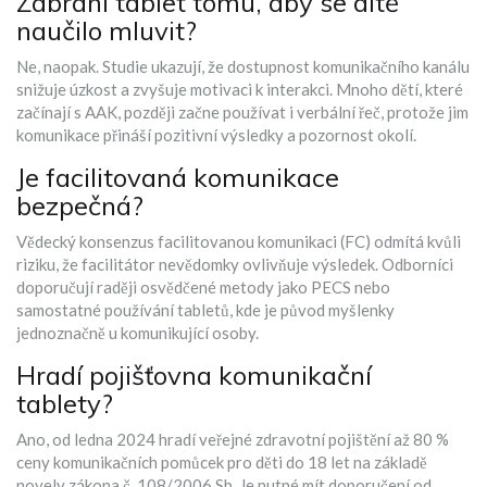
Zabrání tablet tomu, aby se dítě
naučilo mluvit?
Ne, naopak. Studie ukazují, že dostupnost komunikačního kanálu
snižuje úzkost a zvyšuje motivaci k interakci. Mnoho dětí, které
začínají s AAK, později začne používat i verbální řeč, protože jim
komunikace přináší pozitivní výsledky a pozornost okolí.
Je facilitovaná komunikace
bezpečná?
Vědecký konsenzus facilitovanou komunikaci (FC) odmítá kvůli
riziku, že facilitátor nevědomky ovlivňuje výsledek. Odborníci
doporučují raději osvědčené metody jako PECS nebo
samostatné používání tabletů, kde je původ myšlenky
jednoznačně u komunikující osoby.
Hradí pojišťovna komunikační
tablety?
Ano, od ledna 2024 hradí veřejné zdravotní pojištění až 80 %
ceny komunikačních pomůcek pro děti do 18 let na základě
novely zákona č. 108/2006 Sb. Je nutné mít doporučení od