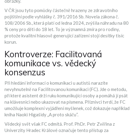
obrázky.
V ČR jsou tyto pomůcky částečně hrazeny ze zdravotního
pojištění podle vyhlášky č. 391/2016 Sb. Novela zákona č.
108/2006 Sb., která platí od ledna 2024, zvýšila náhradu na 80
% ceny pro děti do 18 let. To je významná zmíra pro rodiny,
protože kvalitní hlasově generující zařízení stojí desítky tisíc
korun.
Kontroverze: Facilitovaná
komunikace vs. vědecký
konsenzus
Při hledání informací o komunikaci u autistů narazíte
nevyhnutelně na
Facilitovanou komunikaci (FC)
. Jde o metodu,
při které asistent drží ruku komunikující osoby a pomáhá jí psát
na klávesnici nebo ukazovat na písmena. Příznivci tvrdí, že FC
umožňuje komplexní vyjádření myšlenek, což dokazuje například
kniha Naoki Higašidy „A proto skáču“.
Vědecký svět však FC odmítá. Prof. PhDr. Petr Zvěřina z
Univerzity Hradec Králové označuje tento přístup za