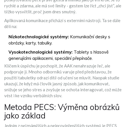
rychlé a zdarma, ale má své limity - gestem lze říct „chci jíst“, ale
těžko vysvětlit, proč jsem dnes smutný.
Aplikovaná komunikace přichází s externími nástroji. Ta se dále
dělí na:
Nízkotechnologické systémy:
Komunikační desky s
obrázky, karty, tabulky.
Vysokotechnologické systémy:
Tablety s hlasově
generujícími aplikacemi, speciální přepínače.
Klíčem k úspěchu je pochopit, že AAK nenahrazuje řeč, ale
podporuje ji. Mnoho odborníků varuje před představou, že
použití tabuletky odrazí dítě od učení se mluvit. Naopak studie
ukazují, že když má člověk jasný způsob, jak komunikovat,
snižuje se jeho stres a zvyšuje se ochota interagovat, což může
vést i ke vzniku verbálních slov.
Metoda PECS: Výměna obrázků
jako základ
Jedním z nejznámějších a nejprovinřenějších systémů je
PECS