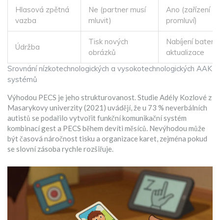
Hlasová zpětná
Ne (partner musí
Ano (zařízení
vazba
mluvit)
promluví)
Tisk nových
Nabíjení baterie
Údržba
obrázků
aktualizace
Srovnání nízkotechnologických a vysokotechnologických AAK
systémů
Výhodou PECS je jeho strukturovanost. Studie Adély Kozlové z
Masarykovy univerzity (2021) uvádějí, že u 73 % neverbálních
autistů se podařilo vytvořit funkční komunikační systém
kombinací gest a PECS během devíti měsíců. Nevýhodou může
být časová náročnost tisku a organizace karet, zejména pokud
se slovní zásoba rychle rozšiřuje.