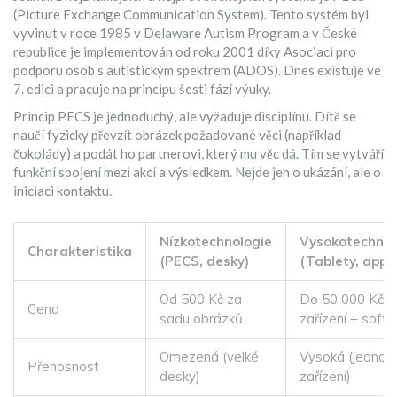
(
Picture Exchange Communication System
). Tento systém byl
vyvinut v roce 1985 v Delaware Autism Program a v České
republice je implementován od roku 2001 díky Asociaci pro
podporu osob s autistickým spektrem (ADOS). Dnes existuje ve
7. edici a pracuje na principu šesti fází výuky.
Princip PECS je jednoduchý, ale vyžaduje disciplínu. Dítě se
naučí fyzicky převzít obrázek požadované věci (například
čokolády) a podát ho partnerovi, který mu věc dá. Tím se vytváří
funkční spojení mezi akcí a výsledkem. Nejde jen o ukázání, ale o
iniciaci kontaktu.
Nízkotechnologie
Vysokotechnol
Charakteristika
(PECS, desky)
(Tablety, appk
Od 500 Kč za
Do 50 000 Kč z
Cena
sadu obrázků
zařízení + soft
Omezená (velké
Vysoká (jedno
Přenosnost
desky)
zařízení)