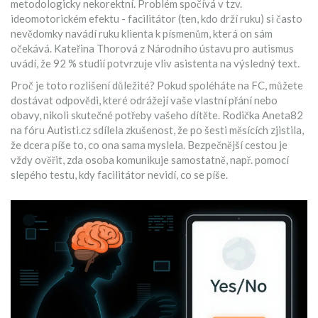
metodologicky nekorektní. Problém spočívá v tzv.
ideomotorickém efektu - facilitátor (ten, kdo drží ruku) si často
nevědomky navádí ruku klienta k písmenům, která on sám
očekává. Kateřina Thorová z Národního ústavu pro autismus
uvádí, že 92 % studií potvrzuje vliv asistenta na výsledný text.
Proč je toto rozlišení důležité? Pokud spoléháte na FC, můžete
dostávat odpovědi, které odrážejí vaše vlastní přání nebo
obavy, nikoli skutečné potřeby vašeho dítěte. Rodička Aneta82
na fóru Autisti.cz sdílela zkušenost, že po šesti měsících zjistila,
že dcera píše to, co ona sama myslela. Bezpečnější cestou je
vždy ověřit, zda osoba komunikuje samostatně, např. pomocí
slepého testu, kdy facilitátor nevidí, co se píše.