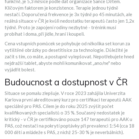
funkčně, je 5,3 měsíce podle dat organizace Šance Dětem.
Klíčovým faktorem je konzistence. Terapie jednou týdně
nestačí. Doporučená frekvence je 3x týdně po 45 minutách, ale
reálná situace v ČR je kvůli nedostatku terapeutů často jen 1,2x
týdně. Proto je zapojení rodiny nezbytné - trénink musí
probíhat i doma, při jídle, hraní i koupeli.
Cena vstupních pomůcek se pohybuje od několika set korun za
vytištěné obrázky po desetitisíce za technologie. Důležité je
začít s tím, co máte, a postupně vylepšovat. Nepotřebujete hned
nejdražší tablet, abyste mohli komunikovat „ano/ne" nebo
vyjádřit bolest.
Budoucnost a dostupnost v ČR
Situace se pomalu zlepšuje. V roce 2023 zahájila Univerzita
Karlova první akreditovaný kurz pro certifikaci terapeutů AAK
speciálně pro PAS. Cílem je do roku 2025 zvýšit počet
kvalifikovaných specialistů o 35 %. Současný nedostatek je
kritický - v ČR je certifikováno pouze 147 terapeutů pro AAK u
PAS, což nestačí na pokrytí poptávky při prevalenci 1:54 (cca 18
000 dětí a mládeže s PAS, z nichž 25-30 % je neverbálních).