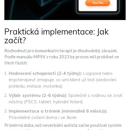
Praktická implementace: Jak
začít?
Rozhodnutí pro komunikační terapii je dlouhodobý závazek.
Podle manuálu MPSV z roku 2023 by proces měl probíhat ve
třech fázích:
Hodnocení schopností (2-4 týdny):
Logoped nebo
ergoterapeut zmapuje, co umí klient už teď (sledování
pohledu, imitace, motorika).
Výběr systému (2-6 týdnů):
Společně s rodinou se zvolí
nástroj (PECS, tablet, hybridní řešení).
Implementace a trénink (minimálně 6 měsíců):
Pravidelné cvičení doma i ve škole.
Průměrná doba, než neverbální autista začne používat systém