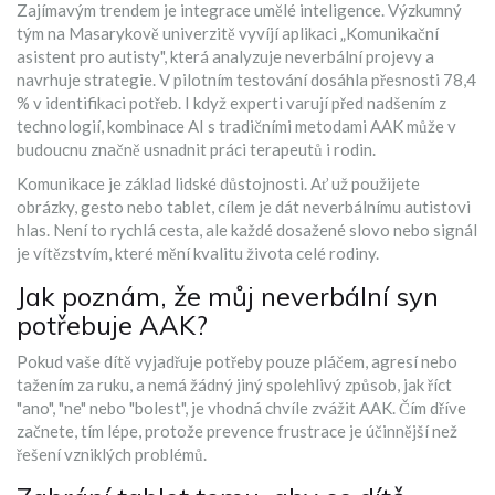
Zajímavým trendem je integrace umělé inteligence. Výzkumný
tým na Masarykově univerzitě vyvíjí aplikaci „Komunikační
asistent pro autisty", která analyzuje neverbální projevy a
navrhuje strategie. V pilotním testování dosáhla přesnosti 78,4
% v identifikaci potřeb. I když experti varují před nadšením z
technologií, kombinace AI s tradičními metodami AAK může v
budoucnu značně usnadnit práci terapeutů i rodin.
Komunikace je základ lidské důstojnosti. Ať už použijete
obrázky, gesto nebo tablet, cílem je dát neverbálnímu autistovi
hlas. Není to rychlá cesta, ale každé dosažené slovo nebo signál
je vítězstvím, které mění kvalitu života celé rodiny.
Jak poznám, že můj neverbální syn
potřebuje AAK?
Pokud vaše dítě vyjadřuje potřeby pouze pláčem, agresí nebo
tažením za ruku, a nemá žádný jiný spolehlivý způsob, jak říct
"ano", "ne" nebo "bolest", je vhodná chvíle zvážit AAK. Čím dříve
začnete, tím lépe, protože prevence frustrace je účinnější než
řešení vzniklých problémů.