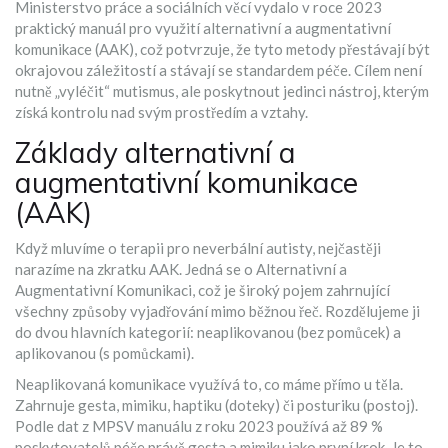
Ministerstvo práce a sociálních věcí vydalo v roce 2023
praktický manuál pro využití alternativní a augmentativní
komunikace (AAK), což potvrzuje, že tyto metody přestávají být
okrajovou záležitostí a stávají se standardem péče. Cílem není
nutně „vyléčit“ mutismus, ale poskytnout jedinci nástroj, kterým
získá kontrolu nad svým prostředím a vztahy.
Základy alternativní a
augmentativní komunikace
(AAK)
Když mluvíme o terapii pro neverbální autisty, nejčastěji
narazíme na zkratku
AAK
. Jedná se o
Alternativní a
Augmentativní Komunikaci
, což je široký pojem zahrnující
všechny způsoby vyjadřování mimo běžnou řeč. Rozdělujeme ji
do dvou hlavních kategorií: neaplikovanou (bez pomůcek) a
aplikovanou (s pomůckami).
Neaplikovaná komunikace využívá to, co máme přímo u těla.
Zahrnuje gesta, mimiku, haptiku (doteky) či posturiku (postoj).
Podle dat z MPSV manuálu z roku 2023 používá až 89 %
poskytovatelů péče právě gesta a mimiku jako první krok. Je to