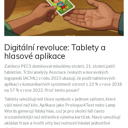
Digitální revoluce: Tablety a
hlasové aplikace
Zatímco PECS dominoval minulému století, 21. století patří
tabletům. Tržní analýzy Asociace českých a moravských
logopedů (ACML) z roku 2023 ukazují, že podíl tabletových
aplikací v komunikačních systémech vzrostl z 22 % v roce 2018
na 57 % v roce 2022. Proč tento posun?
Tablety umožňují mít tisíce symbolů v jednom zařízení, které
váží méně než kilo. Aplikace jako
Proloquo4Text
nebo
Lamp
Words
generují lidský hlas, což je pro okolní lidi často
srozumitelnější než mlčenlivá výměna kartiček. Navíc umožňují
ukládat fráze a tvořit věty bez nutnosti hledat jednotlivé