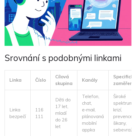
Srovnání s podobnými linkami
Cílová
Specifické
Linka
Číslo
Kanály
skupina
zaměření
Telefon,
Široké
Děti do
chat,
spektrum
17 let,
Linka
116
e‑mail,
krizí,
mladí
bezpečí
111
plánovaná
prevence
do 26
mobilní
šikany,
let
appka
sebevražd