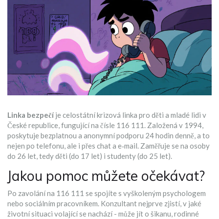
Linka bezpečí
je
celostátní krizová linka pro děti a mladé lidi v
České republice, fungující na čísle 116 111
. Založená v 1994,
poskytuje bezplatnou a anonymní podporu 24 hodin denně, a to
nejen po telefonu, ale i přes chat a e‑mail. Zaměřuje se na osoby
do 26 let, tedy děti (do 17 let) i studenty (do 25 let).
Jakou pomoc můžete očekávat?
Po zavolání na 116 111 se spojíte s vyškoleným
psychologem
nebo
sociálním pracovníkem
. Konzultant nejprve zjistí, v jaké
životní situaci volající se nachází - může jít o šikanu, rodinné