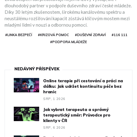
dlouhodobý partner v podpoře duševního zdraví české mládeže.
Díky 30 letým zkušenostem, širokému kanálovému spektru a
neustálému rozšiřování kapacit zůstává klíčovým mostem mezi
mladými lidmi v nouzi a odbornou pomocí.
#LINKA BEZPEČÍ
#KRIZOVÁ POMOC
#DUŠEVNÍ ZDRAVÍ
#116 111
#PODPORA MLÁDEŽE
NEDÁVNÝ PŘÍSPĚVEK
Online terapie při cestování a práci na
dálku: Jak udržet kontinuitu péče bez
hranic
SRP, 1 2026
Jak vybrat terapeuta a správný
terapeutický směr: Průvodce pro
klienty v ČR
SRP, 6 2026