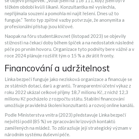
se objevil příspěvek: „Volal jsem na 116 111, když jsem byl v
těžkém období kvůli šikaně. Konzultantka mě vyslechla,
nepřijímala souzení a pomohla mi najít řešení. Dnes už to
funguje.“ Tento typ zpětné vazby potvrzuje, že anonymita a
profesionální přístup jsou klíčové.
Naopak na fóru studentákov.net (listopad 2023) se objevily
stížnosti na čekací doby během špiček a na nedostatek následné
péče po prvním hovoru. Organizace tyto podněty bere vážně a v
roce 2024 plánuje rozšířit tým o 15 % a zkrátit fronty.
Financování a udržitelnost
Linka bezpečí funguje jako nezisková organizace a financuje se
ze státních dotací, darů a grantů. Transparentní účetní výkaz z
roku 2022 ukázal celkové příjmy 18,7 milionu Kč, z nichž 12,3
milionu Kč pocházelo z rozpočtu státu. Stabilní financování
umožňuje pravidelná školení konzultantů a rozvoj online kanálů.
Podle Ministerstva vnitra (2023) představuje Linka bezpečí
největší podíl (85 %) ve zpracování krizových kontaktů
zaměřených na mládež. To zdůrazňuje její strategický význam v
národním systému duševní péče.