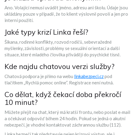
Ano. Volající nemusí uvádět jméno, adresu ani školu. Údaje jsou
ukládány pouze v případě, že to klient výslovně povolí a jen pro
interní použití.
Jaké typy krizí Linka řeší?
Šikana, rodinné konflikty, rozvod rodičů, sebevražedné
myšlenky, závislosti, problémy se sexuální orientací a další
situace, které mladého člověka přivádějí do psychické tísně.
Kde najdu chatovou verzi služby?
Chatová podpora je přímo na webu
linkabezpeci.cz
pod
tlačítkem „Rychlá pomoc online“. Registrace není nutná.
Co dělat, když čekací doba překročí
10 minut?
Můžete přejít na chat, který má kratší frontu, nebo poslat e‑mail
a očekávat odpověď během 24 hodin. Pokud se jedná o akutní
nebezpečí, je vhodné kontaktovat záchrannou službu (112).
Linka bezpečí tak představuje nejen krizový výstup, ale i