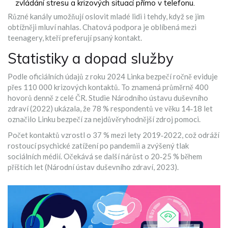
zvládání stresu a krizových situací přímo v telefonu.
Různé kanály umožňují oslovit mladé lidi i tehdy, když se jim
obtížněji mluví nahlas. Chatová podpora je oblíbená mezi
teenagery, kteří preferují psaný kontakt.
Statistiky a dopad služby
Podle oficiálních údajů z roku 2024
Linka bezpečí
ročně eviduje
přes 110 000 krizových kontaktů. To znamená průměrně 400
hovorů denně z celé ČR. Studie Národního ústavu duševního
zdraví (2022) ukázala, že 78 % respondentů ve věku 14‑18 let
označilo Linku bezpečí za nejdůvěryhodnější zdroj pomoci.
Počet kontaktů vzrostl o 37 % mezi lety 2019‑2022, což odráží
rostoucí psychické zatížení po pandemii a zvýšený tlak
sociálních médií. Očekává se další nárůst o 20‑25 % během
příštích let (Národní ústav duševního zdraví, 2023).