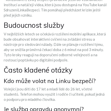
institucí a natáčejí videa, která jsou dostupná na
YouTube kanál
SdruzeniLinkaBezpeci
. Tím pomáhají předcházet krizím ještě
před jejich vzniku.
Budoucnost služby
V nejbližších letech se očekává rozšíření mobilní aplikace, která
bude obsahovat interaktivní cvičení na zvládání stresu a
nástroje pro sledování nálady. Dále se plánuje rozšíření týmu,
aby se snížila průměrná čekací doba z 6 minut na pod 3 minuty.
Tyto kroky reagují na doporučení odborné veřejnosti a na
rostoucí poptávku po digitální podpoře.
Často kladené otázky
Kdo může volat na Linku bezpečí?
Volející jsou děti do 17 let a mladí lidé do 26 let, včetně
studentů. Telefon mohou využít i rodiče či učitelé, pokud jedná
o podporu pro mladého člověka.
Je služba opravdu anonymní?