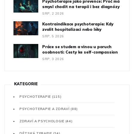
Psychoterapie jako prevence: Proč má
smysl chodit na terapii i bez diagnózy
SRP, 2 2026
Kontraindikace psychoterapie: Kdy
zvolit hospitalizaci nebo léky
SRP, 5 2026
Práce se studem a vinou u poruch
osobnosti: Cesty ke self-compassion
SRP, 3 2026
KATEGORIE
PSYCHOTERAPIE
(115)
PSYCHOTERAPIE A ZDRAVÍ
(88)
ZDRAVÍ A PSYCHOLOGIE
(44)
DĚTSKÁ TERAPIE
(24)