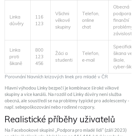
Obecná
Všichni
Telefon,
podpora,
Linka
116
věkové
online
finanční
důvěry
123
skupiny
chat
problémy,
závislosti
Specificky
Linka
800
Žáci a
Telefon,
šikana ve
proti
123
studenti
e‑mail
škole,
šikaně
456
cyber‑šika
Porovnání hlavních krizových linek pro mladé v ČR
Hlavní výhodou Linky bezpečí je kombinace široké věkové
skupiny a více kanálů. Na rozdíl od Linky důvěry není služba
obecná, ale soustředí se na problémy typické pro adolescenty -
např. sebepoškozování nebo rodinné rozpory.
Realistické příběhy uživatelů
Na Facebookové skupině „Podpora pro mladé lidi“ (září 2023)