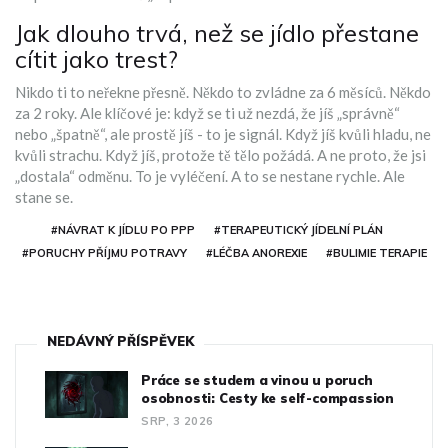
Jak dlouho trvá, než se jídlo přestane
cítit jako trest?
Nikdo ti to neřekne přesně. Někdo to zvládne za 6 měsíců. Někdo
za 2 roky. Ale klíčové je: když se ti už nezdá, že jíš „správně“
nebo „špatně“, ale prostě jíš - to je signál. Když jíš kvůli hladu, ne
kvůli strachu. Když jíš, protože tě tělo požádá. A ne proto, že jsi
„dostala“ odměnu. To je vyléčení. A to se nestane rychle. Ale
stane se.
#NÁVRAT K JÍDLU PO PPP
#TERAPEUTICKÝ JÍDELNÍ PLÁN
#PORUCHY PŘÍJMU POTRAVY
#LÉČBA ANOREXIE
#BULIMIE TERAPIE
NEDÁVNÝ PŘÍSPĚVEK
Práce se studem a vinou u poruch
osobnosti: Cesty ke self-compassion
SRP, 3 2026