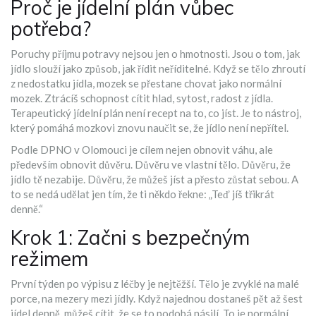
Proč je jídelní plán vůbec
potřeba?
Poruchy příjmu potravy nejsou jen o hmotnosti. Jsou o tom, jak
jídlo slouží jako způsob, jak řídit neříditelné. Když se tělo zhroutí
z nedostatku jídla, mozek se přestane chovat jako normální
mozek. Ztrácíš schopnost cítit hlad, sytost, radost z jídla.
Terapeutický jídelní plán není recept na to, co jíst. Je to nástroj,
který pomáhá mozkovi znovu naučit se, že jídlo není nepřítel.
Podle DPNO v Olomouci je cílem nejen obnovit váhu, ale
především obnovit důvěru. Důvěru ve vlastní tělo. Důvěru, že
jídlo tě nezabije. Důvěru, že můžeš jíst a přesto zůstat sebou. A
to se nedá udělat jen tím, že ti někdo řekne: „Teď jíš třikrát
denně.“
Krok 1: Začni s bezpečným
režimem
První týden po výpisu z léčby je nejtěžší. Tělo je zvyklé na malé
porce, na mezery mezi jídly. Když najednou dostaneš pět až šest
jídel denně, můžeš cítit, že se to podobá násilí. To je normální.