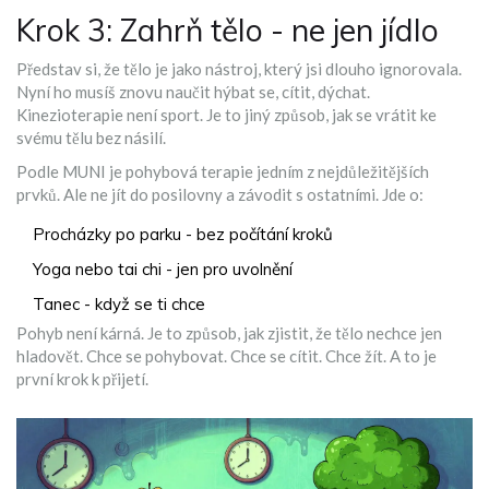
Krok 3: Zahrň tělo - ne jen jídlo
Představ si, že tělo je jako nástroj, který jsi dlouho ignorovala.
Nyní ho musíš znovu naučit hýbat se, cítit, dýchat.
Kinezioterapie není sport. Je to jiný způsob, jak se vrátit ke
svému tělu bez násilí.
Podle MUNI je pohybová terapie jedním z nejdůležitějších
prvků. Ale ne jít do posilovny a závodit s ostatními. Jde o:
Procházky po parku - bez počítání kroků
Yoga nebo tai chi - jen pro uvolnění
Tanec - když se ti chce
Pohyb není kárná. Je to způsob, jak zjistit, že tělo nechce jen
hladovět. Chce se pohybovat. Chce se cítit. Chce žít. A to je
první krok k přijetí.