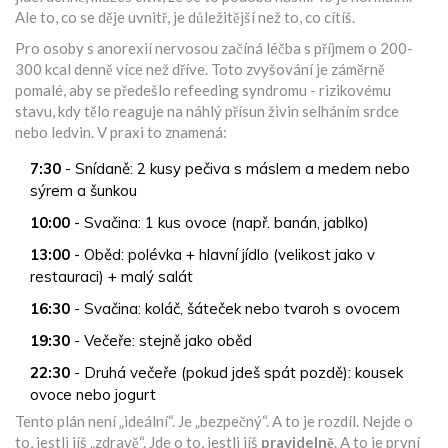
Ale to, co se děje uvnitř, je důležitější než to, co cítíš.
Pro osoby s anorexií nervosou začíná léčba s příjmem o 200-
300 kcal denně více než dříve. Toto zvyšování je záměrně
pomalé, aby se předešlo refeeding syndromu - rizikovému
stavu, kdy tělo reaguje na náhlý přísun živin selháním srdce
nebo ledvin. V praxi to znamená:
7:30
- Snídaně: 2 kusy pečiva s máslem a medem nebo
sýrem a šunkou
10:00
- Svačina: 1 kus ovoce (např. banán, jablko)
13:00
- Oběd: polévka + hlavní jídlo (velikost jako v
restauraci) + malý salát
16:30
- Svačina: koláč, šáteček nebo tvaroh s ovocem
19:30
- Večeře: stejně jako oběd
22:30
- Druhá večeře (pokud jdeš spát pozdě): kousek
ovoce nebo jogurt
Tento plán není „ideální“. Je „bezpečný“. A to je rozdíl. Nejde o
to, jestli jíš „zdravě“. Jde o to, jestli jíš
pravidelně
. A to je první