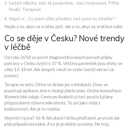
Sežeň někoho, kdo tě poslechne - bez hodnocení. Přítel.
Rodič. Terapeut.
Napiš si: „Co jsem cítila předtím, než jsem to ztratila?“
Nejde o to, abys se vrátila zpět. Jde o to, abys se vrátila k sobě.
Co se děje v Česku? Nové trendy
v léčbě
Od roku 2018 se počet diagnostikovaných poruch příjmu
potravy v Česku zvýšil o 37 %. Většina pacientek jsou dívky ve
věku 13-18 let. Ale dospělí i muži se stále častěji obrací za
pomocí.
Terapie se mění. Dříve se dělala jen v klinikách. Dnes se
používají aplikace, které sledují jídelní plán. Online konzultace.
Biometrické údaje. Centrum Anabell už teď používá plány
přizpůsobené střevní mikrobiotě. To zní jako věda z
budoucnosti. Ale je to realita.
Největší výzva? 56 % lidí ukončí léčbu předčasně, protože jim
plán připadá nereálný. A to je problém systému. Ne tvůj.