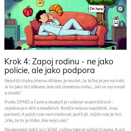
Krok 4: Zapoj rodinu - ne jako
policie, ale jako podpora
Největší chyba, kterou děláme, je myslet, že léčba je jen na tobě.
Je to jako říct někomu, kdo má zlomenou nohu: „Jen se vyrovnáš
a chodíš.“
Podle DPNO a Centra Anabell je rodinné sezení klíčové -
zejména pro děti a mladistvé. Rodiče nejsou nepřátelé. Jsou
partneři. A jejich role není sledovat, jestli jíš. Jejich role je říct:
„Vím, že to je těžké. Ale nejsi sám.“
Nezapomeň: když jsi v léčbě, rodina také prochází trauma. A oni