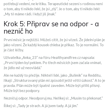
potřebují vedení, ne kritiku. Terapeutické sezení s rodinou není
o tom, aby ti někdo řekl, že jsi „zlý“. Je o tom, aby ti někdo řekl:
„My tě máme rádi. I když jíš jinak.“
Krok 5: Připrav se na odpor - a
neznič ho
První měsíc je nejtěžší. Můžeš cítit, že jsi vězeň. Že jídelní plán je
jako vězení. Že každý kousek chleba je příkaz. To je normální. To
je část léčby.
Uživatelka „Anka_23“ na fóru Healthyandfree.cz napsala:
„První týden byl peklem. Po třech měsících jsem začala vnímat,
že jídlo mě už neovládá.“
Ale ne každý to přežije. Někteří lidé, jako „Bulimik“ na Redditu,
říkají: „Strukturovaný plán mi způsobil ještě větší úzkost.“ A to je
pravda. Plán může být špatně zaveden. Může být příliš přísný.
Může být bez podpory.
Nezničuj odpor. Neodporuj mu. Neříkej si: „Musím to překonat.“
Říkej si: „Tady je strach. A já jsem tady. A já jím.“