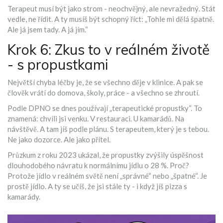
Terapeut musí být jako strom - neochvějný, ale nevražedný. Stát
vedle, ne řídit. A ty musíš být schopný říct: „Tohle mi dělá špatně.
Ale já jsem tady. A já jím.“
Krok 6: Zkus to v reálném životě
- s propustkami
Největší chyba léčby je, že se všechno děje v klinice. A pak se
člověk vrátí do domova, školy, práce - a všechno se zhroutí.
Podle DPNO se dnes používají „terapeutické propustky“. To
znamená: chvíli jsi venku. V restauraci. U kamarádů. Na
návštěvě. A tam jíš podle plánu. S terapeutem, který je s tebou.
Ne jako dozorce. Ale jako přítel.
Průzkum z roku 2023 ukázal, že propustky zvýšily úspěšnost
dlouhodobého návratu k normálnímu jídlu o 28 %. Proč?
Protože jídlo v reálném světě není „správné“ nebo „špatné“. Je
prostě jídlo. A ty se učíš, že jsi stále ty - i když jíš pizza s
kamarády.