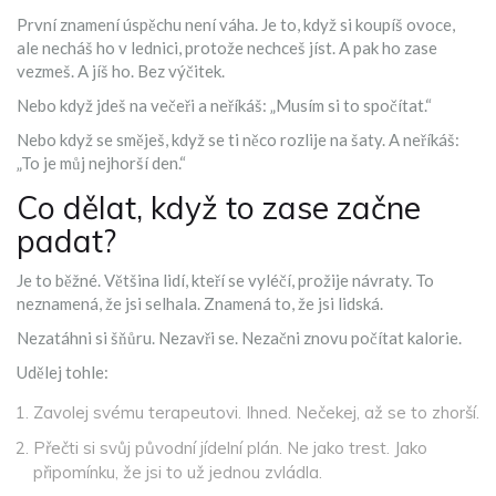
První znamení úspěchu není váha. Je to, když si koupíš ovoce,
ale necháš ho v lednici, protože nechceš jíst. A pak ho zase
vezmeš. A jíš ho. Bez výčitek.
Nebo když jdeš na večeři a neříkáš: „Musím si to spočítat.“
Nebo když se směješ, když se ti něco rozlije na šaty. A neříkáš:
„To je můj nejhorší den.“
Co dělat, když to zase začne
padat?
Je to běžné. Většina lidí, kteří se vyléčí, prožije návraty. To
neznamená, že jsi selhala. Znamená to, že jsi lidská.
Nezatáhni si šňůru. Nezavři se. Nezačni znovu počítat kalorie.
Udělej tohle:
Zavolej svému terapeutovi. Ihned. Nečekej, až se to zhorší.
Přečti si svůj původní jídelní plán. Ne jako trest. Jako
připomínku, že jsi to už jednou zvládla.