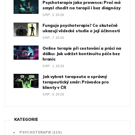
Psychoterapie jako prevence: Proč má
smysl chodit na terapii i bez diagnózy
SRP, 2 2026
Funguje psychoterapie? Co skutečně
ukazují vědecké studie o její účinnosti
SRP, 7 2026
Online terapie při cestování a práci na
dálku: Jak udržet kontinuitu péče bez
hranic
SRP, 1 2026
Jak vybrat terapeuta a správný
terapeutický směr: Průvodce pro
klienty v ČR
SRP, 6 2026
KATEGORIE
PSYCHOTERAPIE
(115)