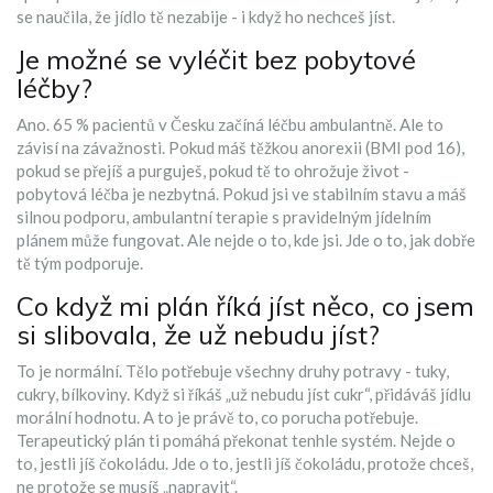
se naučila, že jídlo tě nezabije - i když ho nechceš jíst.
Je možné se vyléčit bez pobytové
léčby?
Ano. 65 % pacientů v Česku začíná léčbu ambulantně. Ale to
závisí na závažnosti. Pokud máš těžkou anorexii (BMI pod 16),
pokud se přejíš a purguješ, pokud tě to ohrožuje život -
pobytová léčba je nezbytná. Pokud jsi ve stabilním stavu a máš
silnou podporu, ambulantní terapie s pravidelným jídelním
plánem může fungovat. Ale nejde o to, kde jsi. Jde o to, jak dobře
tě tým podporuje.
Co když mi plán říká jíst něco, co jsem
si slibovala, že už nebudu jíst?
To je normální. Tělo potřebuje všechny druhy potravy - tuky,
cukry, bílkoviny. Když si říkáš „už nebudu jíst cukr“, přidáváš jídlu
morální hodnotu. A to je právě to, co porucha potřebuje.
Terapeutický plán ti pomáhá překonat tenhle systém. Nejde o
to, jestli jíš čokoládu. Jde o to, jestli jíš čokoládu, protože chceš,
ne protože se musíš „napravit“.