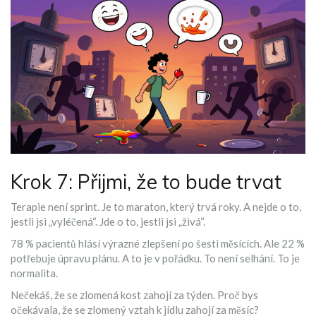
Krok 7: Přijmi, že to bude trvat
Terapie není sprint. Je to maraton, který trvá roky. A nejde o to,
jestli jsi „vyléčená“. Jde o to, jestli jsi „živá“.
78 % pacientů hlásí výrazné zlepšení po šesti měsících. Ale 22 %
potřebuje úpravu plánu. A to je v pořádku. To není selhání. To je
normalita.
Nečekáš, že se zlomená kost zahojí za týden. Proč bys
očekávala, že se zlomený vztah k jídlu zahojí za měsíc?