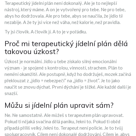
Terapeutický jídelní plán není dokonalý. Ale je to nejlepší
nástroj, který máme. A on je vytvořený pro tebe. Ne pro tebe,
abys ho dodržovala. Ale pro tebe, abys se naučila, že jídlo tě
nezabije. A že ty jsi více než váha, než kalorie, než pravidla.
Ty jsi člověk. A člověk jí. A to je v pořádku.
Proč mi terapeutický jídelní plán dělá
takovou úzkost?
Úzkost je normální. Jídlo u tebe získalo silný emocionální
význam - je spojené s kontrolou, vinností, strachem. Plán to
nemění okamžitě. Ale postupně, když ho dodržuješ, mozek začíná
překlouzat z „jídlo = nebezpečí“ na „jídlo = život“. Je to jako
naučit se znovu dýchat. První dýchání je těžké. Ale každé další je
snazší.
Můžu si jídelní plán upravit sám?
Ne. Ne samostatně. Ale můžeš s terapeutem plán upravovat.
Pokud ti nějaká svačina dělá paniku, řekni to. Pokud ti oběd
připadá příliš velký, řekni to. Terapeut není policie. Je to tvůj
spolupracovník. Cílem není dokonalé dodržování. Cílem je, abys