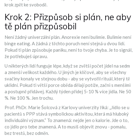
krok zpět ke svobodě.
Krok 2: Přizpůsob si plán, ne aby
tě plán přizpůsobil
Není žádný univerzální plán. Anorexie není bulimie. Bulimie není
binge eating. A žádná z těchto poruch není stejná u dvou lidí.
Pokud ti plán způsobuje paniku, není to tvoje chyba. Je to signál,
že potřebuješ úpravu.
U některých lidí funguje lépe, když se zvětší počet jídel na sedm
a zmenší velikost každého. U jiných je klíčové, aby se všechny
svačiny konaly ve stejnou dobu - aby se vytvořil rituál, který tě
uklidní. Pokud ti větší porce oběda dělají potíže, začni s menšími
a postupně přidávej. Každý týden přidej 5-10 % více jídla. Ne 50
%. Ne 100 %. Jen trochu.
Prof. PhDr. Marie Šolcová z Karlovy univerzity říká: „Jídlo se u
pacientů s PPP stává symbolickou aktivitou, která má hluboký
individuální význam.“ To znamená: nejde jen o kalorie. Jde o to,
co jídlo pro tebe znamená. A to musíš objevit znovu - pomalu,
bez trestů, bez odměn.