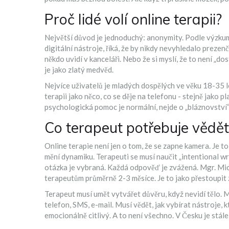
Proč lidé volí online terapii?
Největší důvod je jednoduchý: anonymity. Podle výzkumů
digitální nástroje, říká, že by nikdy nevyhledalo prezenč
někdo uvidí v kanceláři. Nebo že si myslí, že to není „do
je jako zlatý medvěd.
Nejvíce uživatelů je mladých dospělých ve věku 18-35 le
terapii jako něco, co se děje na telefonu - stejně jako pl
psychologická pomoc je normální, nejde o „bláznovství“, 
Co terapeut potřebuje vědět
Online terapie není jen o tom, že se zapne kamera. Je to
mění dynamiku. Terapeuti se musí naučit „intentional w
otázka je vybraná. Každá odpověď je zvážená. Mgr. Mic
terapeutům průměrně 2-3 měsíce. Je to jako přestoupit z j
Terapeut musí umět vytvářet důvěru, když nevidí tělo. M
telefon, SMS, e-mail. Musí vědět, jak vybírat nástroje, k
emocionálně citlivý. A to není všechno. V Česku je stále 