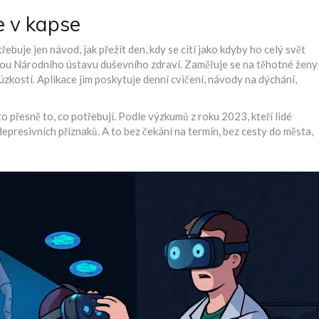
e v kapse
buje jen návod, jak přežít den, kdy se cítí jako kdyby ho celý svět
titou Národního ústavu duševního zdraví. Zaměřuje se na těhotné ženy
úzkostí. Aplikace jim poskytuje denní cvičení, návody na dýchání,
o přesně to, co potřebují. Podle výzkumů z roku 2023, kteří lidé
depresivních příznaků. A to bez čekání na termín, bez cesty do města,