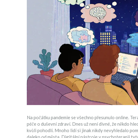
Na počátku pandemie se všechno přesunulo online. Terap
péče o duševní zdraví. Dnes už není divné, že někdo hle
kvůli pohodlí. Mnoho lidí si jinak nikdy nevyhledalo pomo
daleko od města. Digitální nástroje v psychoterapii tyto