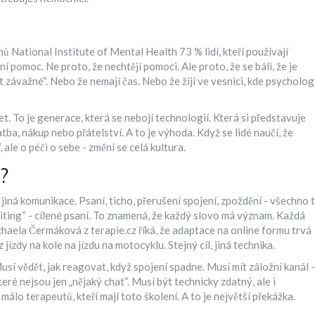
 National Institute of Mental Health 73 % lidí, kteří používají
ní pomoc. Ne proto, že nechtějí pomoci. Ale proto, že se báli, že je
st závažné“. Nebo že nemají čas. Nebo že žijí ve vesnici, kde psycholog
t. To je generace, která se nebojí technologií. Která si představuje
atba, nákup nebo přátelství. A to je výhoda. Když se lidé naučí, že
ale o péči o sebe - změní se celá kultura.
?
 jiná komunikace. Psaní, ticho, přerušení spojení, zpoždění - všechno 
riting“ - cílené psaní. To znamená, že každý slovo má význam. Každá
haela Čermáková z terapie.cz říká, že adaptace na online formu trvá
ízdy na kole na jízdu na motocyklu. Stejný cíl, jiná technika.
usí vědět, jak reagovat, když spojení spadne. Musí mít záložní kanál -
teré nejsou jen „nějaký chat“. Musí být technicky zdatný, ale i
málo terapeutů, kteří mají toto školení. A to je největší překážka.