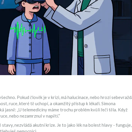
všechno. Pokud člověk je v krizi, má halucinace, nebo hrozí sebevražd
st, ruce, které tě uchopí, a okamžitý přístup k lékaři. Simona
á jasně: „U telemedicíny máme trochu problém kvůli řeči těla. Když
í ruce, nebo nezamrznul v napětí.“
tavy, nezvládá akutní krize. Je to jako lék na bolest hlavy - funguje,
třebuješ nemocnici.