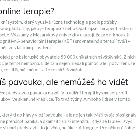
nline terapie?
xní systém, který využívá různé technologie podle potřeby.
né platformy, jako je terapie.cz nebo Opatruj.se. Terapeut a klient
e sebe. Výzkumy z Masarykovy univerzity ukazují, že pro mírnou až
ognitivně-behaviorální terapie (KBT) srovnatelná s terapií tváří v
něji ve vlastním prostředí.
projekt pro běloruské obyvatele 50 000 unikátních návštěvníků. Z nich
 je téměř nemožná. Lidé tam nejen hledali pomoc, ale i potvrzení, že
to, co cítíš, má jméno - a že to můžeš změnit.
ojíš pavouka, ale nemůžeš ho vidět
řed představou pavouka na zdi. V tradiční terapii bys musel projít
ukovi ve skleněné krabičce. To trvá týdny. A mnoho lidí se v tomto
 který ti do hlavy vloží pavouka - ale ne jen tak. Měří tvoje biosignály
ne přehánět panika, a okamžitě sníží intenzitu. Když se ti uleví, zvýší.
 si umíš představit. To je věda, ne fikce. A funguje. Pro některé fobie