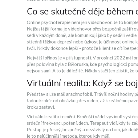
Co se skutečně děje během o
Online psychoterapie není jen videohovor. Je to komple
Nejčastější forma je videohovor přes bezpečně zašifrova
sedí v každým domě, ale komunikují jako by seděli vedl
středně těžkou depresi nebo úzkost je účinnost online k
tvář. Někdy dokonce lepší - protože klient se cítí bezpeč
Největší přínos je v přístupnosti. V prosinci 2022 měl 
přes polovina byla z Běloruska, kde psychologická pomoc
nejsou sami. A to je důležité. Někdy stačí jen zjistit, že 
Virtuální realita: Když se b
Představ si, že máš arachnofobii. Trávíš noční hodiny p
řadou kroků: od obrázku, přes video, až k reálnému pavo
kroku zastaví.
Virtuální realita to mění. Brněnští vědci vyvinuli systém,
srdeční frekvenci, potení, dech. Terapeut vidí, kdy tě zač
Postup je přesný, bezpečný a nezávislý na tom, jak dobře
je to nejúčinnější metoda, kterou kdy měli.