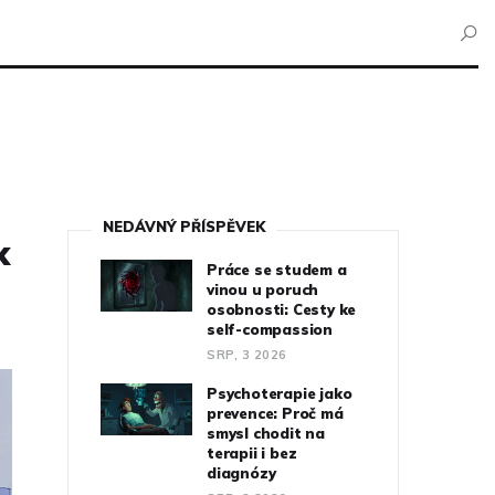
NEDÁVNÝ PŘÍSPĚVEK
k
Práce se studem a
vinou u poruch
osobnosti: Cesty ke
self-compassion
SRP, 3 2026
Psychoterapie jako
prevence: Proč má
smysl chodit na
terapii i bez
diagnózy