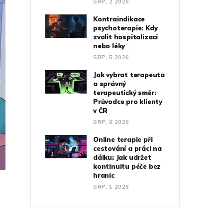
SRP, 2 2026
Kontraindikace
psychoterapie: Kdy
zvolit hospitalizaci
nebo léky
SRP, 5 2026
Jak vybrat terapeuta
a správný
terapeutický směr:
Průvodce pro klienty
v ČR
SRP, 6 2026
Online terapie při
cestování a práci na
dálku: Jak udržet
kontinuitu péče bez
hranic
SRP, 1 2026