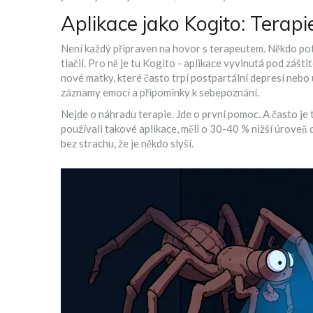
Aplikace jako Kogito: Terapi
Není každý připraven na hovor s terapeutem. Někdo potře
tlačil. Pro ně je tu Kogito - aplikace vyvinutá pod záš
nové matky, které často trpí postpartální depresí nebo 
záznamy emocí a připomínky k sebepoznání.
Nejde o náhradu terapie. Jde o první pomoc. A často je t
používali takové aplikace, měli o 30-40 % nižší úroveň 
bez strachu, že je někdo slyší.