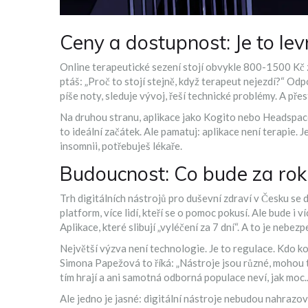
Ceny a dostupnost: Je to lev
Online terapeutické sezení stojí obvykle 800-1500 Kč za
ptáš: „Proč to stojí stejně, když terapeut nejezdí?“ Od
píše noty, sleduje vývoj, řeší technické problémy. A přes
Na druhou stranu, aplikace jako Kogito nebo Headspace s
to ideální začátek. Ale pamatuj: aplikace není terapie. 
insomnii, potřebuješ lékaře.
Budoucnost: Co bude za rok
Trh digitálních nástrojů pro duševní zdraví v Česku se 
platform, více lidí, kteří se o pomoc pokusí. Ale bude i 
Aplikace, které slibují „vyléčení za 7 dní“. A to je nebezp
Největší výzva není technologie. Je to regulace. Kdo kont
Simona Papežová to říká: „Nástroje jsou různé, mohou to 
tím hrají a ani samotná odborná populace neví, jak moc..
Ale jedno je jasné: digitální nástroje nebudou nahraz