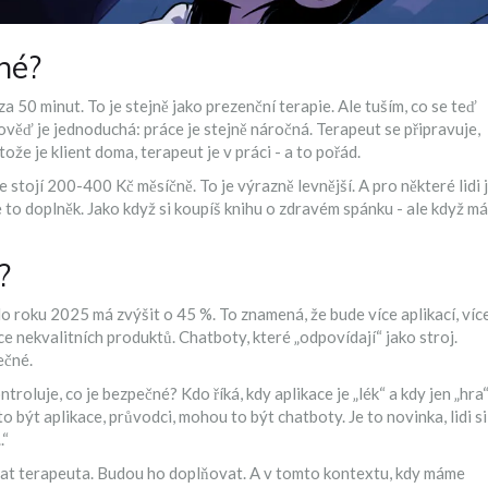
né?
 50 minut. To je stejně jako prezenční terapie. Ale tuším, co se teď
pověď je jednoduchá: práce je stejně náročná. Terapeut se připravuje,
tože je klient doma, terapeut je v práci - a to pořád.
tojí 200-400 Kč měsíčně. To je výrazně levnější. A pro některé lidi 
Je to doplněk. Jako když si koupíš knihu o zdravém spánku - ale když m
?
do roku 2025 má zvýšit o 45 %. To znamená, že bude více aplikací, víc
více nekvalitních produktů. Chatboty, které „odpovídají“ jako stroj.
ečné.
roluje, co je bezpečné? Kdo říká, kdy aplikace je „lék“ a kdy jen „hra
být aplikace, průvodci, mohou to být chatboty. Je to novinka, lidi si
.“
ovat terapeuta. Budou ho doplňovat. A v tomto kontextu, kdy máme