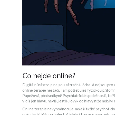
Co nejde online?
Digitální nástroje nejsou zázračná léčba. A nejsou pro 
online terapie nestačí. Tam potřebuješ fyzickou přítomno
Papežová, předsedkyně Psychiatrické společnosti, to řík
vidíš jen hlavu, nevíš, jestli člověk od hlavy níže nekřiv
Online terapie nevyhodnocuje, neřeší těžké psychotické s
pokud máš běžnou bolest. Ale když ti praskne mozek, po