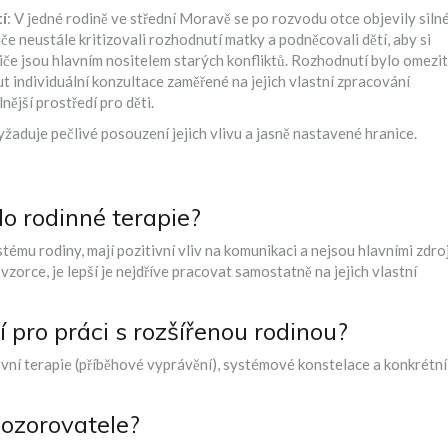
í
: V jedné rodině ve střední Moravě se po rozvodu otce objevily siln
če neustále kritizovali rozhodnutí matky a podněcovali dětí, aby si
diče jsou hlavním nositelem starých konfliktů. Rozhodnutí bylo omezit
ut individuální konzultace zaměřené na jejich vlastní zpracování
nější prostředí pro děti.
yžaduje pečlivé posouzení jejich vlivu a jasně nastavené hranice.
o rodinné terapie?
tému rodiny, mají pozitivní vliv na komunikaci a nejsou hlavními zdroj
zorce, je lepší je nejdříve pracovat samostatně na jejich vlastní
í pro práci s rozšířenou rodinou?
vní terapie (příběhové vyprávění), systémové konstelace a konkrétní
pozorovatele?