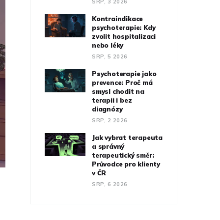
SRP, 3 2026
Kontraindikace
psychoterapie: Kdy
zvolit hospitalizaci
nebo léky
SRP, 5 2026
Psychoterapie jako
prevence: Proč má
smysl chodit na
terapii i bez
diagnózy
SRP, 2 2026
Jak vybrat terapeuta
a správný
terapeutický směr:
Průvodce pro klienty
v ČR
SRP, 6 2026