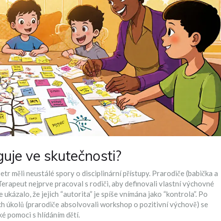
guje ve skutečnosti?
Petr měli neustálé spory o disciplinární přístupy. Prarodiče (babička a
 Terapeut nejprve pracoval s rodiči, aby definovali vlastní výchovné
e ukázalo, že jejich “autorita” je spíše vnímána jako “kontrola”. Po
 úkolů (prarodiče absolvovali workshop o pozitivní výchově) se
ké pomoci s hlídáním dětí.