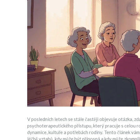
V posledních letech se stále častěji objevuje otázka, z
psychoterapeutického přístupu, který pracuje s celou 
dynamice, kultuře a potřebách rodiny. Tento článek vám 
léčbě vztahů, kdy může být přínosná a kdy může zkomplik