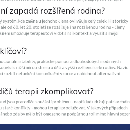
v ní zapadá rozšířená rodina?
ý systém, kde změna u jednoho člena ovlivňuje celý celek
. Historicky
ale od 60. let 20. století se rozšiřuje i na
rozšířenou rodinu
-
členy
šíření umožňuje terapeutovi vidět širší kontext a využít silnější
klíčoví?
mocionální stability, praktické pomoci a dlouhodobých rodinných
uvisí s nižší mírou stresu u dětí a vyšší reziliencí celé rodiny. Navíc
i rozbít nefunkční komunikační vzorce a nabídnout alternativní
ičů terapii zkomplikovat?
kud jsou prarodiče součástí problému - například udržují patriarcháln
u staré konflikty - mohou terapii prodlužovat. V takových případech
ní nebo zda by mělo být omezeno na podpůrnou roli mimo hlavní sezen