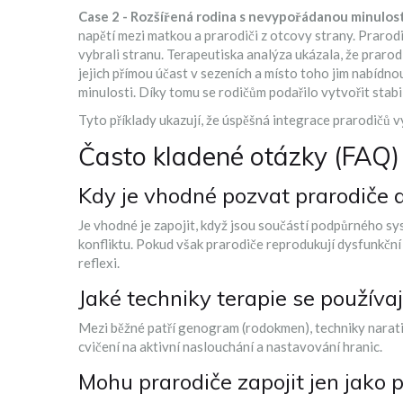
Case 2 - Rozšířená rodina s nevypořádanou minulost
napětí mezi matkou a prarodiči z otcovy strany. Prarodi
vybrali stranu. Terapeutiska analýza ukázala, že praro
jejich přímou účast v sezeních a místo toho jim nabídno
minulosti. Díky tomu se rodičům podařilo vytvořit stabil
Tyto příklady ukazují, že úspěšná integrace prarodičů v
Často kladené otázky (FAQ)
Kdy je vhodné pozvat prarodiče d
Je vhodné je zapojit, když jsou součástí podpůrného sys
konfliktu. Pokud však prarodiče reprodukují dysfunkční v
reflexi.
Jaké techniky terapie se používaj
Mezi běžné patří genogram (rodokmen), techniky narati
cvičení na aktivní naslouchání a nastavování hranic.
Mohu prarodiče zapojit jen jako 