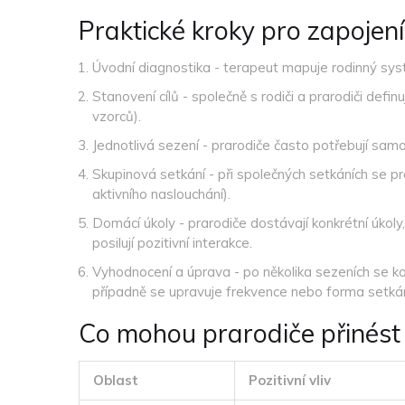
Praktické kroky pro zapojení
Úvodní diagnostika - terapeut mapuje rodinný systé
Stanovení cílů - společně s rodiči a prarodiči definu
vzorců).
Jednotlivá sezení - prarodiče často potřebují sam
Skupinová setkání - při společných setkáních se pra
aktivního naslouchání).
Domácí úkoly - prarodiče dostávají konkrétní úkoly
posilují pozitivní interakce.
Vyhodnocení a úprava - po několika sezeních se ko
případně se upravuje frekvence nebo forma setkán
Co mohou prarodiče přinést
Oblast
Pozitivní vliv