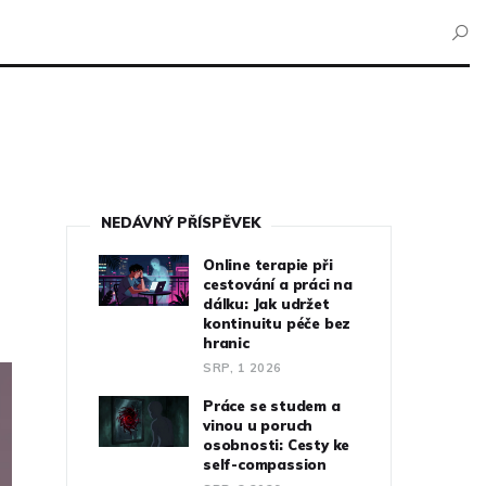
NEDÁVNÝ PŘÍSPĚVEK
Online terapie při
cestování a práci na
dálku: Jak udržet
kontinuitu péče bez
hranic
SRP, 1 2026
Práce se studem a
vinou u poruch
osobnosti: Cesty ke
self-compassion