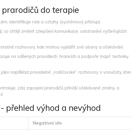
 prarodičů do terapie
m, identifikuje role a vztahy (systémový přístup).
jí, co chtějí změnit (zlepšení komunikace, odstranění vyčleňujících
ostatné rozhovory, kde mohou vyjádřit své obavy a očekávání.
cuje na sdílených pravidlech, hranicích a podpoře (např. techniky
, jako například pravidelné „rodičovské“ rozhovory s vnoučaty, kte
ntroluje, zda zapojení prarodičů přináší očekávané změny, a
í.
 - přehled výhod a nevýhod
Negativní vliv