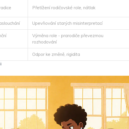
tradice
Přetížení rodičovské role, nátlak
aslouchání
Upevňování starých misinterpretací
nční
Výměna role - prarodiče převezmou
rozhodování
Odpor ke změně, rigidita
i