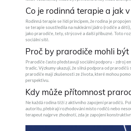
Co je rodinná terapie a jak 
Rodinná terapie se řídí principem, že
rodina
je propojen
se terapie soustředila na nukleární jádro (rodiče a děti), 
jako prarodiče, tety, strýcové a další příbuzné
. Toto roz
sociální sítě.
Proč by prarodiče mohli být 
Prarodiče často představují
sociální podporu
-
zdroj e
tradic
. Výzkumy ukazují, že silná podpora od prarodičů so
prarodiče mají zkušenosti ze života, které mohou pomoc
perspektivu.
Kdy může přítomnost prarod
Ne každá rodina těží z aktivního zapojení prarodičů. Po
autoritu, přebírají rozhodování místo rodičů nebo neso
terapeut najprve zhodnotí, zda je zapojení konstruktiv