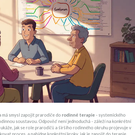
da má smysl zapojit prarodiče do
rodinné terapie
-
systemického
rodinnou soustavou
. Odpověď není jednoduchá - záleží na konkrétní
ukáže, jak se role prarodičů a širšího rodinného okruhu projevuje v
ovat proces, a nabídne konkrétní kroky, jak je zapojit do terapie.