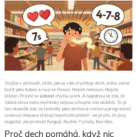
Stojíte v obchodě, cítíte, jak se vám zrychluje dech, srdce začne
bušit jako buben a ruce se třesou. Nejste nemocní. Nejste
blázen. Prostě se
úzkost
chytla za krk. A najednou se zdá, že
žádná slova nebo myšlenky nejsou schopné vás uklidnit. To je
ten okamžik, kdy se techniky jako dechová cvičení a progresivní
svalová relaxace stávají největšími přáteli - ne proto, že jsou
magické, ale protože fungují. Rychle. Fyzicky. Bez léků.
Proč dech pomáhá, když nic