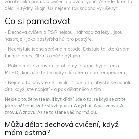
začátečníků přerušilo cvičení do dvou týdnů. Ale lidé, kteří to
dělali 4 týdny, říkají: „Už nejsem tak snadno vyrušený.“
Co si pamatovat
- Dechová cvičení a PSR nejsou „náhrada za léky“. Jsou
nástroje - jako pastýřská hůl pro pastýře.
- Neexistuje jedna správná metoda. Existuje ta, která vám
funguje
dnes
. Zítra to může být jiná.
- Pokud máte zdravotní problémy (astma, hypertenze,
PTSD), konzultujte techniky s lékařem nebo terapeutem.
- Nejde o to, abyste se „uvolnili“. Jde o to, abyste se naučili
cítit, když jste napjatí - a pak dělat něco s tím.
Nejde o to, že byste měli být klidní. Jde o to, že když se cítíte
jako v běžce, můžete si vzít pauzu. A dýchat. A pak znovu. A
znovu. A znovu. Až se to stane vaší normálou.
Můžu dělat dechová cvičení, když
mám astma?