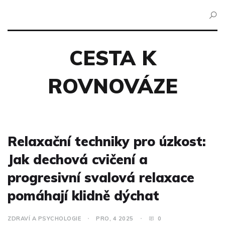
CESTA K
ROVNOVÁZE
Relaxační techniky pro úzkost:
Jak dechová cvičení a
progresivní svalová relaxace
pomáhají klidně dýchat
ZDRAVÍ A PSYCHOLOGIE
PRO, 4 2025
0