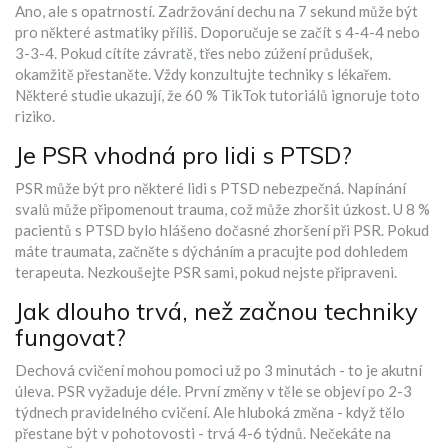
Ano, ale s opatrností. Zadržování dechu na 7 sekund může být
pro některé astmatiky příliš. Doporučuje se začít s 4-4-4 nebo
3-3-4. Pokud cítíte závratě, třes nebo zúžení průdušek,
okamžitě přestaněte. Vždy konzultujte techniky s lékařem.
Některé studie ukazují, že 60 % TikTok tutoriálů ignoruje toto
riziko.
Je PSR vhodná pro lidi s PTSD?
PSR může být pro některé lidi s PTSD nebezpečná. Napínání
svalů může připomenout trauma, což může zhoršit úzkost. U 8 %
pacientů s PTSD bylo hlášeno dočasné zhoršení při PSR. Pokud
máte traumata, začněte s dýcháním a pracujte pod dohledem
terapeuta. Nezkoušejte PSR sami, pokud nejste připraveni.
Jak dlouho trvá, než začnou techniky
fungovat?
Dechová cvičení mohou pomoci už po 3 minutách - to je akutní
úleva. PSR vyžaduje déle. První změny v těle se objeví po 2-3
týdnech pravidelného cvičení. Ale hluboká změna - když tělo
přestane být v pohotovosti - trvá 4-6 týdnů. Nečekáte na