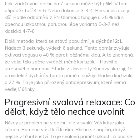
tlak, zadržování dechu na 7 sekund může být příliš. V tom
případě stačí 4-5-6. Nebo dokonce 3-3-4. Personalizace je
klíč. Podle odborníků z FN Olomouc funguje u 35 % lidí s
obecnou úzkostnou poruchou lépe varianta 5-3-7 než
klasická 4-7-8.
Další metoda, která se stává populární, je
dýchání 2:1
.
Nádech 3 sekundy, výdech 6 sekund. Tento poměr zvyšuje
aktivaci vagusu o 40 % oproti běžnému klidu. A to znamená,
že vaše tělo začne vyrábět méně kortizolu - hlavního
stresového hormonu. Studie z Univerzity Karlovy ukazují, že
pravidelné dýchání v tomto poměru snižuje hladinu kortizolu
o 27 %. To je jako přirozený antidepresivum, které nemá
vedlejší účinky.
Progresivní svalová relaxace: Co
dělat, když tělo nechce uvolnit
Někdy je problém ne v dechu, ale v svalů. Váš krk je jako
kámen. Ramena vás tlačí k uším. Břicho se napíná, i když
nejste v těhotenství. To je svalová paměť úzkosti. A ona se