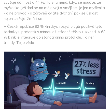
zvyšuje účinnost o 44 %. To znamená: když se naučíte, že
myšlenka „Všichni se na mě dívají a smějí se“ je jen myšlenka
- a ne pravda - a zároveň cvičíte dýchání, pak se úzkost
nejen snižuje. Změní se.
V České republice 82 % klinických psychologů používá tyto
techniky u pacientů s mírnou až středně těžkou úzkostí. A 68
% klinik je integruje do standardního protokolu. To není
trendy. To je věda.