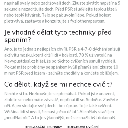
napínali svaly nebo zadržovali dech. Zkuste zkrátit napětí na 5
sekund a nezadržujte dech. Před PSR si udělejte teplou lázeň
nebo teplý kávárek. Tělo se pak uvolní lépe. Pokud bolest
přetrvává, zastavte a konzultujte s fyziotherapeutem.
Je vhodné dělat tyto techniky před
spaním?
Ano, je to jedna z nejlepších chvílí. PSR a 4-7-8 dýchání snižují
aktivitu mozku, která drží lidí v bdělosti. 78 % uživatelů na
Nevypustdusi.cz hlásí, že po těchto cvičeních usnuli rychleji.
Pokud máte problémy se spánkem kvůli přemýšlení, zkuste 10
minut PSR před ložem - začněte chodidly a končete obličejem.
Co dělat, když se mi nechce cvičit?
Nechte si to. Nezkoušejte se přemáhat. Pokud jste unavení,
zlobíte se nebo máte závratě, nepřinutili se. Sedněte. Zavřete
oči. A jen sledujte svůj dech - bez úprav. To je také cvičení.
Většina lidí si myslí, že musí „něco dělat“. Ale někdy stačí jen
„neudělat nic“. A to je výkonnější, než se snažit být dokonalý.
#RELAXAČNÍ TECHNIKY
#DECHOVÁ CVIČENÍ