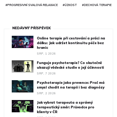
#PROGRESIVNÍ SVALOVÁ RELAXACE
#ÚZKOST
#DECHOVÁ TERAPIE
NEDÁVNÝ PŘÍSPĚVEK
Online terapie při cestování a práci na
dálku: Jak udržet kontinuitu péče bez
hranic
SRP, 1 2026
Funguje psychoterapie? Co skutečně
ukazují vědecké studie o její účinnosti
SRP, 7 2026
Psychoterapie jako prevence: Proč má
smysl chodit na terapii i bez diagnózy
SRP, 2 2026
Jak vybrat terapeuta a správný
terapeutický směr: Průvodce pro
klienty v ČR