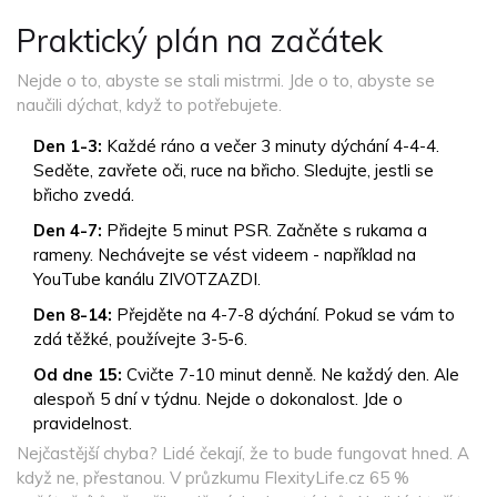
Praktický plán na začátek
Nejde o to, abyste se stali mistrmi. Jde o to, abyste se
naučili dýchat, když to potřebujete.
Den 1-3:
Každé ráno a večer 3 minuty dýchání 4-4-4.
Seděte, zavřete oči, ruce na břicho. Sledujte, jestli se
břicho zvedá.
Den 4-7:
Přidejte 5 minut PSR. Začněte s rukama a
rameny. Nechávejte se vést videem - například na
YouTube kanálu ZIVOTZAZDI.
Den 8-14:
Přejděte na 4-7-8 dýchání. Pokud se vám to
zdá těžké, používejte 3-5-6.
Od dne 15:
Cvičte 7-10 minut denně. Ne každý den. Ale
alespoň 5 dní v týdnu. Nejde o dokonalost. Jde o
pravidelnost.
Nejčastější chyba? Lidé čekají, že to bude fungovat hned. A
když ne, přestanou. V průzkumu FlexityLife.cz 65 %