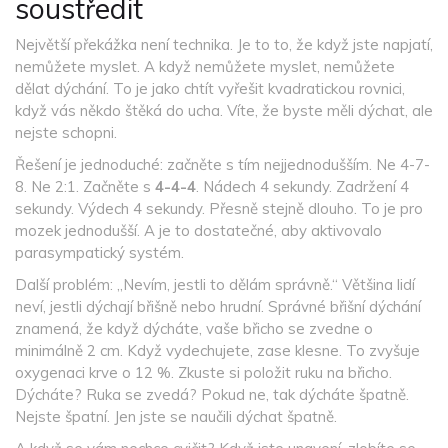
soustředit
Největší překážka není technika. Je to to, že když jste napjatí,
nemůžete myslet. A když nemůžete myslet, nemůžete
dělat dýchání. To je jako chtít vyřešit kvadratickou rovnici,
když vás někdo štěká do ucha. Víte, že byste měli dýchat, ale
nejste schopni.
Řešení je jednoduché: začněte s tím nejjednodušším. Ne 4-7-
8. Ne 2:1. Začněte s
4-4-4
. Nádech 4 sekundy. Zadržení 4
sekundy. Výdech 4 sekundy. Přesně stejně dlouho. To je pro
mozek jednodušší. A je to dostatečné, aby aktivovalo
parasympatický systém.
Další problém: „Nevím, jestli to dělám správně.“ Většina lidí
neví, jestli dýchají břišně nebo hrudní. Správné břišní dýchání
znamená, že když dýcháte, vaše břicho se zvedne o
minimálně 2 cm. Když vydechujete, zase klesne. To zvyšuje
oxygenaci krve o 12 %. Zkuste si položit ruku na břicho.
Dýcháte? Ruka se zvedá? Pokud ne, tak dýcháte špatně.
Nejste špatní. Jen jste se naučili dýchat špatně.