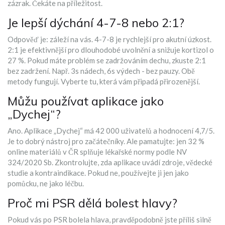
zázrak. Čekáte na příležitost.
Je lepší dýchání 4-7-8 nebo 2:1?
Odpověď je: záleží na vás. 4-7-8 je rychlejší pro akutní úzkost.
2:1 je efektivnější pro dlouhodobé uvolnění a snižuje kortizol o
27 %. Pokud máte problém se zadržováním dechu, zkuste 2:1
bez zadržení. Např. 3s nádech, 6s výdech - bez pauzy. Obě
metody fungují. Vyberte tu, která vám připadá přirozenější.
Můžu používat aplikace jako
„Dychej“?
Ano. Aplikace „Dychej“ má 42 000 uživatelů a hodnocení 4,7/5.
Je to dobrý nástroj pro začátečníky. Ale pamatujte: jen 32 %
online materiálů v ČR splňuje lékařské normy podle NV
324/2020 Sb. Zkontrolujte, zda aplikace uvádí zdroje, vědecké
studie a kontraindikace. Pokud ne, používejte ji jen jako
pomůcku, ne jako léčbu.
Proč mi PSR dělá bolest hlavy?
Pokud vás po PSR bolela hlava, pravděpodobně jste příliš silně