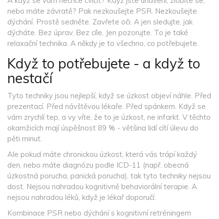
A když se vám nechce cvičit? Když jste unavení, zlobíte se,
nebo máte závratě? Pak nezkoušejte PSR. Nezkoušejte
dýchání. Prostě sedněte. Zavřete oči. A jen sledujte, jak
dýcháte. Bez úprav. Bez cíle. Jen pozorujte. To je také
relaxační technika. A někdy je to všechno, co potřebujete.
Když to potřebujete - a když to
nestačí
Tyto techniky jsou nejlepší, když se úzkost objeví náhle. Před
prezentací. Před návštěvou lékaře. Před spánkem. Když se
vám zrychlí tep, a vy víte, že to je úzkost, ne infarkt. V těchto
okamžicích mají úspěšnost 89 % - většina lidí cítí úlevu do
pěti minut.
Ale pokud máte chronickou úzkost, která vás trápí každý
den, nebo máte diagnózu podle ICD-11 (např. obecná
úzkostná porucha, panická porucha), tak tyto techniky nejsou
dost. Nejsou nahradou kognitivně behaviorální terapie. A
nejsou nahradou léků, když je lékař doporučí.
Kombinace PSR nebo dýchání s kognitivní retréningem