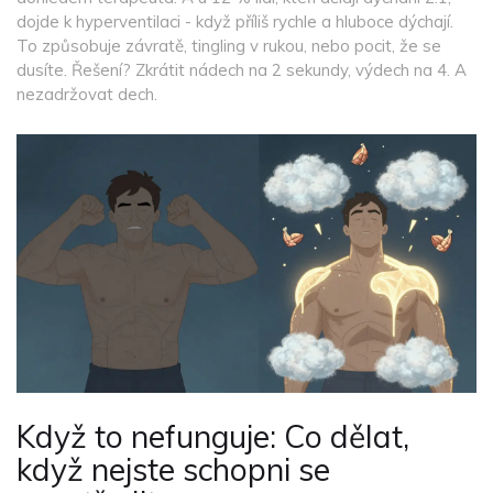
dojde k hyperventilaci - když příliš rychle a hluboce dýchají.
To způsobuje závratě, tingling v rukou, nebo pocit, že se
dusíte. Řešení? Zkrátit nádech na 2 sekundy, výdech na 4. A
nezadržovat dech.
Když to nefunguje: Co dělat,
když nejste schopni se