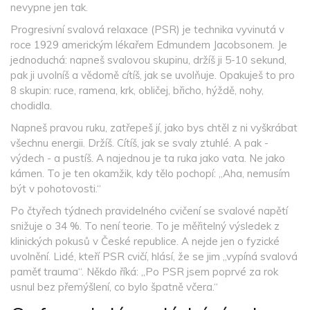
nevypne jen tak.
Progresivní svalová relaxace (PSR) je technika vyvinutá v
roce 1929 americkým lékařem Edmundem Jacobsonem. Je
jednoduchá: napneš svalovou skupinu, držíš ji 5-10 sekund,
pak ji uvolníš a vědomě cítíš, jak se uvolňuje. Opakuješ to pro
8 skupin: ruce, ramena, krk, obličej, břicho, hýždě, nohy,
chodidla.
Napneš pravou ruku, zatřepeš jí, jako bys chtěl z ni vyškrábat
všechnu energii. Držíš. Cítíš, jak se svaly ztuhlé. A pak -
výdech - a pustíš. A najednou je ta ruka jako vata. Ne jako
kámen. To je ten okamžik, kdy tělo pochopí: „Aha, nemusím
být v pohotovosti.“
Po čtyřech týdnech pravidelného cvičení se svalové napětí
snižuje o 34 %. To není teorie. To je měřitelný výsledek z
klinických pokusů v České republice. A nejde jen o fyzické
uvolnění. Lidé, kteří PSR cvičí, hlásí, že se jim „vypíná svalová
paměť trauma“. Někdo říká: „Po PSR jsem poprvé za rok
usnul bez přemýšlení, co bylo špatně včera.“