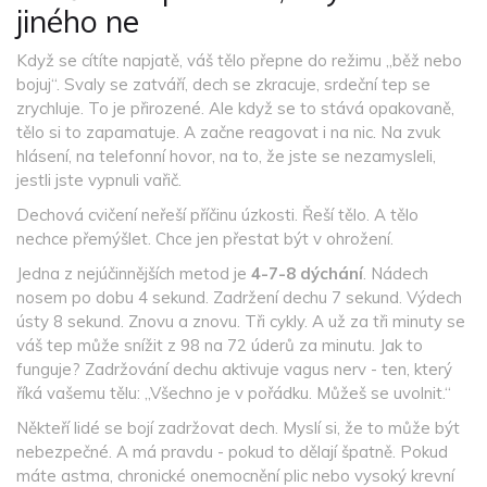
jiného ne
Když se cítíte napjatě, váš tělo přepne do režimu „běž nebo
bojuj“. Svaly se zatváří, dech se zkracuje, srdeční tep se
zrychluje. To je přirozené. Ale když se to stává opakovaně,
tělo si to zapamatuje. A začne reagovat i na nic. Na zvuk
hlásení, na telefonní hovor, na to, že jste se nezamysleli,
jestli jste vypnuli vařič.
Dechová cvičení neřeší příčinu úzkosti. Řeší tělo. A tělo
nechce přemýšlet. Chce jen přestat být v ohrožení.
Jedna z nejúčinnějších metod je
4-7-8 dýchání
. Nádech
nosem po dobu 4 sekund. Zadržení dechu 7 sekund. Výdech
ústy 8 sekund. Znovu a znovu. Tři cykly. A už za tři minuty se
váš tep může snížit z 98 na 72 úderů za minutu. Jak to
funguje? Zadržování dechu aktivuje vagus nerv - ten, který
říká vašemu tělu: „Všechno je v pořádku. Můžeš se uvolnit.“
Někteří lidé se bojí zadržovat dech. Myslí si, že to může být
nebezpečné. A má pravdu - pokud to dělají špatně. Pokud
máte astma, chronické onemocnění plic nebo vysoký krevní