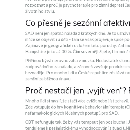
rozpoznat a proč je
psychoterapie pro zimní depresi
čas
životního stylu.
Co přesně je sezónní afekti
SAD není jen špatná nálada z krátkých dnů. Je to uznávan
může se objevit i u dětí - tam se však projevuje spíše 
Zajímavé je geografické rozložení této poruchy. Zatím
Hampshire je to až 30 %. Čím severněji žijete, tím méně 
Příčinou bývá nerovnováha v mozku. Nedostatek sluneč
zodpovědného za náladu, a zároveň zvyšuje produkci
m
beznaděje. Pro mnoho lidí v České republice zůstává ta
zamění za běžnou únavu.
Proč nestačí jen „vyjít ven“
Mnoho lidí si myslí, že stačí více cvičit nebo jíst zdrav
Zde vstupuje do hry
kognitivně behaviorální terapie
(C
nefarmakologických léčebných postupů pro SAD.
CBT nefunguje tak, že by vás terapeut jen poslouchal. 
tendujeme k pesimistickému vyhodnocování situací („Ni