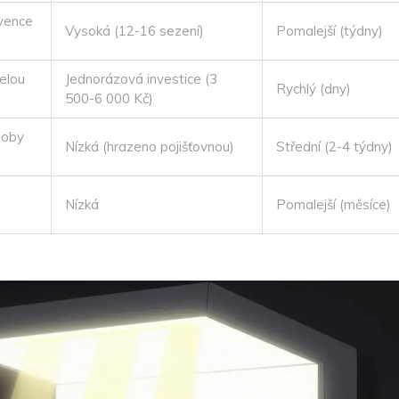
vence
Vysoká (12-16 sezení)
Pomalejší (týdny)
elou
Jednorázová investice (3
Rychlý (dny)
500-6 000 Kč)
doby
Nízká (hrazeno pojišťovnou)
Střední (2-4 týdny)
Nízká
Pomalejší (měsíce)