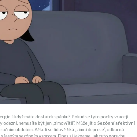
nergie, i když máte dostatek spánku? Pokud se tyto pocity vracejí
 odezní, nemusíte být jen „zimovřítil“. Může jít o
Sezónní afektivní
 ročním obdobím.
Ačkoli se lidově říká „zimní deprese“, odborná
dy s jasným sezónním vzorcem. Dnes si řekneme, jak tuto poruchu