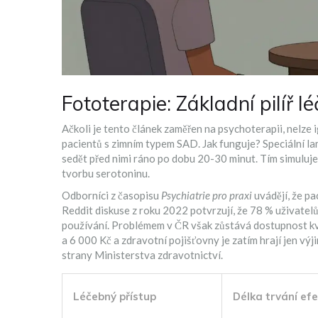
Fototerapie: Základní pilíř l
Ačkoli je tento článek zaměřen na psychoterapii, nelze
pacientů s zimním typem SAD. Jak funguje? Speciální lam
sedět před nimi ráno po dobu 20-30 minut. Tím simuluje
tvorbu serotoninu.
Odborníci z časopisu
Psychiatrie pro praxi
uvádějí, že pa
Reddit diskuse z roku 2022 potvrzují, že 78 % uživatel
používání. Problémem v ČR však zůstává dostupnost kv
a 6 000 Kč a zdravotní pojišťovny je zatím hrají jen v
strany Ministerstva zdravotnictví.
Léčebný přístup
Délka trvání ef