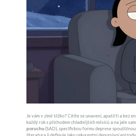
Je vám v zimě těžko? Cítíte se unavení, apatičtí a bez e
každý rok s příchodem chladnějších měsíců a na jaře samy
poruchu
(SAD), specifickou formu deprese spouštěnou
literatura ji definuje jako rekurentní depresivní epizo