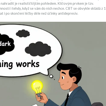
ahradit je realističtějším pohledem. Klíčovým prvkem je tzv.
nností i tehdy, když se vám do nich nechce. CBT se obvykle skládá z 
at i po skončení léčby déle než účinky antidepresiv.