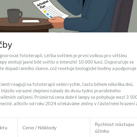
éčby
 ignorovat
fototerapii
. Léčba světlem je první volbou pro většinu
py emitují jasné bílé světlo o intenzitě 10 000 luxů. Doporučuje se
te dopad ranního slunce, což resetuje biologické hodiny a podporuje
cienti reagují na fototerapii velmi rychle, často během několika dnů.
ů hlásilo výrazné zlepšení nálady do dvou týdnů pravidelného
alitních zařízení. Průměrná cena dobré lampy se pohybuje mezi 3 50
ýjimečně, ačkoliv od roku 2024 očekáváme změny v částečném hrazení 
Rychlost nástupu
ektu
Cena / Náklady
účinku