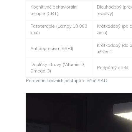
Kognitivně behaviorální
Dlouhodobý (pre
terapie (CBT)
recidivy)
Fototerapie (Lampy 10 000
Krátkodobý (po c
luxů)
zimu)
Krátkodobý (do 
Antidepresiva (SSRI)
užívání)
Doplňky stravy (Vitamin D,
Podpůrný efekt
Omega-3)
Porovnání hlavních přístupů k léčbě SAD