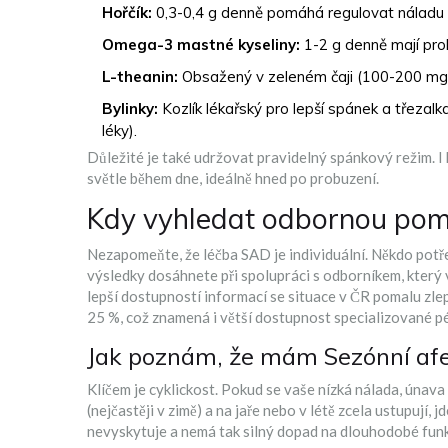
Hořčík:
0,3-0,4 g denně pomáhá regulovat náladu a
Omega-3 mastné kyseliny:
1-2 g denně mají prok
L-theanin:
Obsažený v zeleném čaji (100-200 mg)
Bylinky:
Kozlík lékařský pro lepší spánek a třezalk
léky).
Důležité je také udržovat pravidelný spánkový režim. I 
světle během dne, ideálně hned po probuzení.
Kdy vyhledat odbornou po
Nezapomeňte, že léčba SAD je individuální. Někdo potře
výsledky dosáhnete při spolupráci s odborníkem, kter
lepší dostupností informací se situace v ČR pomalu zl
25 %, což znamená i větší dostupnost specializované p
Jak poznám, že mám Sezónní afe
Klíčem je cyklickost. Pokud se vaše nízká nálada, únav
(nejčastěji v zimě) a na jaře nebo v létě zcela ustupuj
nevyskytuje a nemá tak silný dopad na dlouhodobé fun