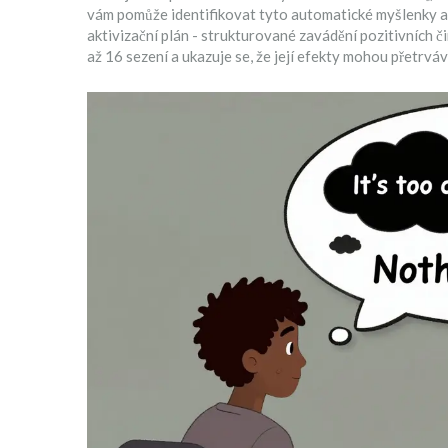
vám pomůže identifikovat tyto automatické myšlenky a n
aktivizační plán
- strukturované zavádění pozitivních či
až 16 sezení a ukazuje se, že její efekty mohou přetrváv