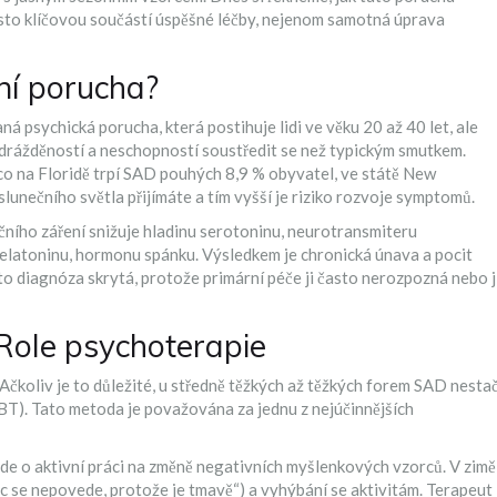
to klíčovou součástí úspěšné léčby, nejenom samotná úprava
vní porucha?
á psychická porucha, která postihuje lidi ve věku 20 až 40 let, ale
podrážděností a neschopností soustředit se než typickým smutkem.
co na Floridě trpí SAD pouhých 8,9 % obyvatel, ve státě New
slunečního světla přijímáte a tím vyšší je riziko rozvoje symptomů.
ního záření snižuje hladinu
serotoninu
, neurotransmiteru
elatoninu
, hormonu spánku. Výsledkem je chronická únava a pocit
to diagnóza skrytá, protože primární péče ji často nerozpozná nebo j
? Role psychoterapie
ě. Ačkoliv je to důležité, u středně těžkých až těžkých forem SAD nestač
BT). Tato metoda je považována za jednu z nejúčinnějších
Jde o aktivní práci na změně negativních myšlenkových vzorců. V zimě
c se nepovede, protože je tmavě“) a vyhýbání se aktivitám. Terapeut