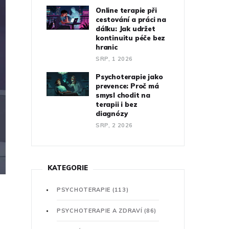
Online terapie při
cestování a práci na
dálku: Jak udržet
kontinuitu péče bez
hranic
SRP, 1 2026
Psychoterapie jako
prevence: Proč má
smysl chodit na
terapii i bez
diagnózy
SRP, 2 2026
KATEGORIE
PSYCHOTERAPIE
(113)
PSYCHOTERAPIE A ZDRAVÍ
(86)