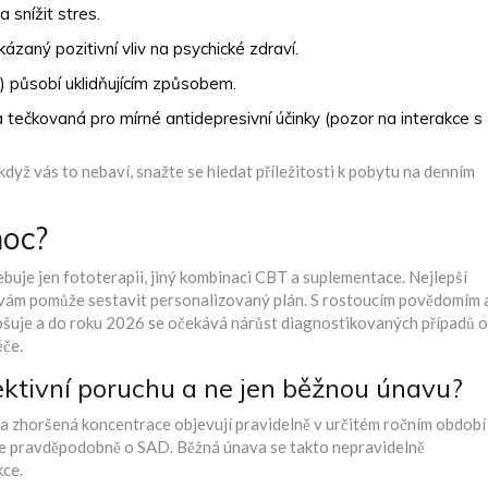
 snížit stres.
ázaný pozitivní vliv na psychické zdraví.
 působí uklidňujícím způsobem.
a tečkovaná pro mírné antidepresivní účinky (pozor na interakce s
když vás to nebaví, snažte se hledat příležitosti k pobytu na denním
moc?
buje jen fototerapii, jiný kombinaci CBT a suplementace. Nejlepší
ý vám pomůže sestavit personalizovaný plán. S rostoucím povědomím 
epšuje a do roku 2026 se očekává nárůst diagnostikovaných případů o
éče.
ktivní poruchu a ne jen běžnou únavu?
a a zhoršená koncentrace objevují pravidelně v určitém ročním období
í, jde pravděpodobně o SAD. Běžná únava se takto nepravidelně
kce.