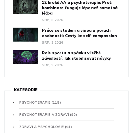
12 kroků AA a psychoterapie: Proč
kombinace funguje lépe než samotná
léčba
SRP, 8 2026
Práce se studem a vinou u poruch
osobnosti: Cesty ke self-compassion
SRP, 3 2026
Role sportu a spánku v léčbě
závislostí: Jak stabilizovat návyky
SRP, 9 2026
KATEGORIE
PSYCHOTERAPIE
(115)
PSYCHOTERAPIE A ZDRAVÍ
(90)
ZDRAVÍ A PSYCHOLOGIE
(44)