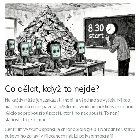
Co dělat, když to nejde?
Ne každý může jen „zakázat“ mobil a všechno se vyřeší. Někdo
má chronickou nespavost, někdo má syndrom neklidných nohou,
někdo se probouzí s úzkostí, která ho neopouští. To není
slabost. To je nemoc.
Centrum výzkumu spánku a chronobiologie při Národním ústavu
duševního zdraví v Klecanech nabízí polysomnografii -