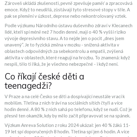
Zároveň ukládá zkušenosti, pevně zpevňuje paměť a zpracovává
emoce. Když to neudělá, zůstávají tyto stresové stopy v těle. A
pak se přemění v úzkost, deprese nebo nekontrolovaný vztek.
Podle výzkumu Národního ústavu duševního zdraví v Klecanech
lidé, kteří spí méně než 7 hodin denně, mají o 40 % vyšší riziko
vývoje depresivního stavu. A to nejde jen o pocit „dnes jsem
unavený“. Je to fyzická změna v mozku - snížená aktivita v
oblastech odpovědných za sebekontrolu a empatii, zvýšená
aktivita v oblastech, které reagují na hrozbu. To znamená: když
nespíš, tělo ti říká, že je všechno nebezpečné - i když není.
Co říkají české děti a
teenagedži?
V Praze a na celé Česko se děti a dospívající neustále vrací k
mobilům. Třetina z nich tráví na sociálních sítích čtyři a více
hodin denně. A 80 % z nich sahá po telefonu, když se nudí. Což je
přesně ten okamžik, kdy by mělo začít připravovat se na spánek.
Výzkum Anreva Solution z roku 2024 ukázal: jen 40 % žáků 11-
19 let spí doporučených 8 hodin. Třetina spí jen 6 hodin. A více