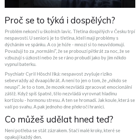
Proč se to týká i dospělých?
Problém nekončí u školních lavic. Třetina dospělých v Česku trpí
nespavostí. U seniorů je to třetina, kteří mají problémy s
dýcháním ve spánku. A co je hůře - mnozí si to neuvědomují.
Považují to za „normální“, že se probouzí pětkrát za noc, že se
vzbuzují s úzkostí nebo že se ráno probudí jako by jim někdo
vypnul baterku.
Psychiatr Cyril Höschl říká: nespavost zvyšuje riziko
sebevraždy až dvaapůlkrát. A není to jen o tom, že „někdo se
neuspí“. Je to o tom, že mozek nezvládá zpracovat emocionální
zátěž. Když spíš špatně, tělo nezvládá vyrovnat hladinu
kortizolu - hormonu stresu. A ten se hromadí. Jak koule, která se
valí po svahu. A pak jednoho dne překročí hranici.
Co můžeš udělat hned teď?
Není potřeba se stát zázrakem. Stačí malé kroky, které se
opakují každý den.