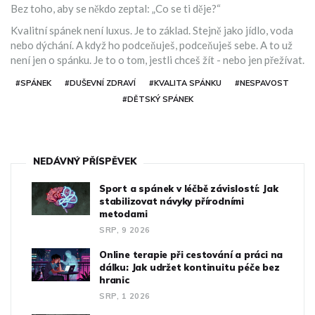
Bez toho, aby se někdo zeptal: „Co se ti děje?“
Kvalitní spánek není luxus. Je to základ. Stejně jako jídlo, voda
nebo dýchání. A když ho podceňuješ, podceňuješ sebe. A to už
není jen o spánku. Je to o tom, jestli chceš žít - nebo jen přežívat.
#SPÁNEK
#DUŠEVNÍ ZDRAVÍ
#KVALITA SPÁNKU
#NESPAVOST
#DĚTSKÝ SPÁNEK
NEDÁVNÝ PŘÍSPĚVEK
Sport a spánek v léčbě závislostí: Jak
stabilizovat návyky přírodními
metodami
SRP, 9 2026
Online terapie při cestování a práci na
dálku: Jak udržet kontinuitu péče bez
hranic
SRP, 1 2026