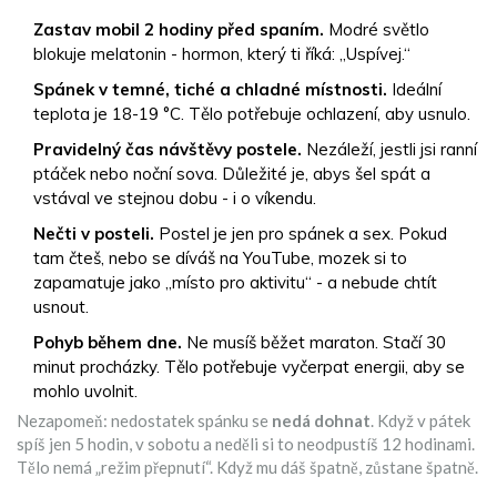
Zastav mobil 2 hodiny před spaním.
Modré světlo
blokuje melatonin - hormon, který ti říká: „Uspívej.“
Spánek v temné, tiché a chladné místnosti.
Ideální
teplota je 18-19 °C. Tělo potřebuje ochlazení, aby usnulo.
Pravidelný čas návštěvy postele.
Nezáleží, jestli jsi ranní
ptáček nebo noční sova. Důležité je, abys šel spát a
vstával ve stejnou dobu - i o víkendu.
Nečti v posteli.
Postel je jen pro spánek a sex. Pokud
tam čteš, nebo se díváš na YouTube, mozek si to
zapamatuje jako „místo pro aktivitu“ - a nebude chtít
usnout.
Pohyb během dne.
Ne musíš běžet maraton. Stačí 30
minut procházky. Tělo potřebuje vyčerpat energii, aby se
mohlo uvolnit.
Nezapomeň: nedostatek spánku se
nedá dohnat
. Když v pátek
spíš jen 5 hodin, v sobotu a neděli si to neodpustíš 12 hodinami.
Tělo nemá „režim přepnutí“. Když mu dáš špatně, zůstane špatně.