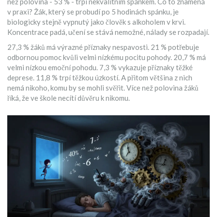
než polovina - 53 % - trpí nekvalitním spánkem. Co to znamená
v praxi? Žák, který se probudí po 5 hodinách spánku, je
biologicky stejně vypnutý jako člověk s alkoholem v krvi.
Koncentrace padá, učení se stává nemožné, nálady se rozpadají.
27,3 % žáků má výrazné příznaky nespavosti. 21 % potřebuje
odbornou pomoc kvůli velmi nízkému pocitu pohody. 20,7 % má
velmi nízkou emoční pohodu. 7,3 % vykazuje příznaky těžké
deprese. 11,8 % trpí těžkou úzkostí. A přitom většina z nich
nemá nikoho, komu by se mohli svěřit. Více než polovina žáků
říká, že ve škole necítí důvěru k nikomu.