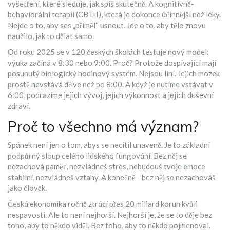
vyšetření, které sleduje, jak spíš skutečně. A kognitivně-
behaviorální terapii (CBT-I), která je dokonce účinnější než léky.
Nejde o to, aby ses „přiměl“ usnout. Jde o to, aby tělo znovu
naučilo, jak to dělat samo.
Od roku 2025 se v 120 českých školách testuje nový model:
výuka začíná v 8:30 nebo 9:00. Proč? Protože dospívající mají
posunutý biologický hodinový systém. Nejsou líní. Jejich mozek
prostě nevstává dříve než po 8:00. A když je nutíme vstávat v
6:00, podrazíme jejich vývoj, jejich výkonnost a jejich duševní
zdraví.
Proč to všechno má význam?
Spánek není jen o tom, abys se necítil unaveně. Je to základní
podpůrný sloup celého lidského fungování. Bez něj se
nezachová paměť, nezvládneš stres, nebudouš tvoje emoce
stabilní, nezvládneš vztahy. A konečně - bez něj se nezachováš
jako člověk.
Česká ekonomika ročně ztrácí přes 20 miliard korun kvůli
nespavosti. Ale to není nejhorší. Nejhorší je, že se to děje bez
toho, aby to někdo viděl. Bez toho, aby to někdo pojmenoval.