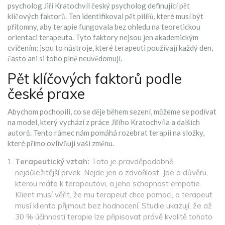
psycholog
Jiří Kratochvíl
český psycholog definující pět
klíčových faktorů
. Ten identifikoval pět pilířů, které musí být
přítomny, aby terapie fungovala bez ohledu na teoretickou
orientaci terapeuta. Tyto faktory nejsou jen akademickým
cvičením; jsou to nástroje, které terapeuti používají každý den,
často ani si toho plně neuvědomují.
Pět klíčových faktorů podle
české praxe
Abychom pochopili, co se děje během sezení, můžeme se podívat
na model, který vychází z práce Jiřího Kratochvíla a dalších
autorů. Tento rámec nám pomáhá rozebrat terapii na složky,
které přímo ovlivňují vaši změnu.
Terapeutický vztah:
Toto je pravděpodobně
nejdůležitější prvek. Nejde jen o zdvořilost. Jde o důvěru,
kterou máte k terapeutovi, a jeho schopnost empatie.
Klient musí věřit, že mu terapeut chce pomoci, a terapeut
musí klienta přijmout bez hodnocení. Studie ukazují, že až
30 % účinnosti terapie lze připisovat právě kvalitě tohoto