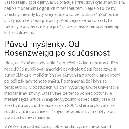
často stejně spokojený, ať už pracuje s freudovským analytikem,
nebo s moderním kognitivním terapeutem. Nejde o to, že by
všechny metody byly stejné. Jde o to, že ty skutečně důležité
prvky jsou ve všech přítomny. Podívejme se na to, co tyto
faktory jsou, jak vznikly a proč pro vás jako klienta znamenají
klíč k uzdravení.
Původ myšlenky: Od
Rosenzweiga po současnost
Idea, že různé metody sdílejí společný základ, není nová. Již v
roce 1936 publikoval americký psycholog
Saul Rosenzweig
autor článku o implicitních společných faktorech
článek, který
položil základy tohoto směru. Poznamenal, že i když se
terapeuti liší v postupech, všichni využívají určité univerzální
mechanismy změny. Dnes víme, že tento pohled potvrzuje
metaanalýza
Bruce Wampold
výzkumník specializující se na
efektivitu psychotherapie
z roku 2001, která prokázala, že
rozdíly v účinnosti mezi různými terapeutickými směřy jsou
statisticky nevýznamné.
V českém prostředí tuto problematiku významně posunul