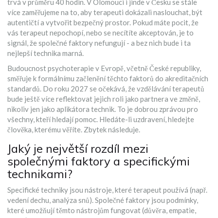
trvá v průměru 40 hodin. V Olomouci i jinde v Česku se stále
více zaměřujeme na to, aby terapeuti dokázali naslouchat, být
autentičtí a vytvořit bezpečný prostor. Pokud máte pocit, že
vás terapeut nepochopí, nebo se necítíte akceptován, je to
signál, že společné faktory nefungují - a bez nich bude i ta
nejlepší technika marná.
Budoucnost psychoterapie v Evropě, včetně České republiky,
směřuje k formálnímu začlenění těchto faktorů do akreditačních
standardů. Do roku 2027 se očekává, že vzdělávání terapeutů
bude ještě více reflektovat jejich roli jako partnera ve změně,
nikoliv jen jako aplikátora technik. To je dobrou zprávou pro
všechny, kteří hledají pomoc. Hledáte-li uzdravení, hledejte
člověka, kterému věříte. Zbytek následuje.
Jaký je největší rozdíl mezi
společnými faktory a specifickými
technikami?
Specifické techniky jsou nástroje, které terapeut používá (např.
vedení dechu, analýza snů). Společné faktory jsou podmínky,
které umožňují těmto nástrojům fungovat (důvěra, empatie,