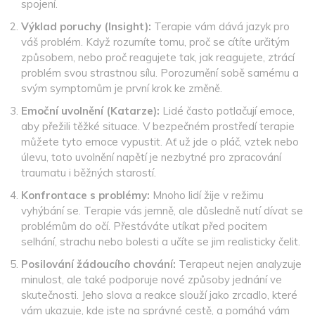
spojení.
Výklad poruchy (Insight):
Terapie vám dává jazyk pro
váš problém. Když rozumíte tomu, proč se cítíte určitým
způsobem, nebo proč reagujete tak, jak reagujete, ztrácí
problém svou strastnou sílu. Porozumění sobě samému a
svým symptomům je první krok ke změně.
Emoční uvolnění (Katarze):
Lidé často potlačují emoce,
aby přežili těžké situace. V bezpečném prostředí terapie
můžete tyto emoce vypustit. Ať už jde o pláč, vztek nebo
úlevu, toto uvolnění napětí je nezbytné pro zpracování
traumatu i běžných starostí.
Konfrontace s problémy:
Mnoho lidí žije v režimu
vyhýbání se. Terapie vás jemně, ale důsledně nutí dívat se
problémům do očí. Přestáváte utíkat před pocitem
selhání, strachu nebo bolesti a učíte se jim realisticky čelit.
Posilování žádoucího chování:
Terapeut nejen analyzuje
minulost, ale také podporuje nové způsoby jednání ve
skutečnosti. Jeho slova a reakce slouží jako zrcadlo, které
vám ukazuje, kde jste na správné cestě, a pomáhá vám