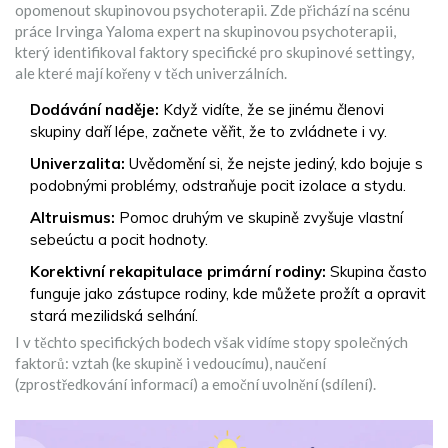
opomenout skupinovou psychoterapii. Zde přichází na scénu
práce
Irvinga Yaloma
expert na skupinovou psychoterapii
,
který identifikoval faktory specifické pro skupinové settingy,
ale které mají kořeny v těch univerzálních.
Dodávání naděje:
Když vidíte, že se jinému členovi
skupiny daří lépe, začnete věřit, že to zvládnete i vy.
Univerzalita:
Uvědomění si, že nejste jediný, kdo bojuje s
podobnými problémy, odstraňuje pocit izolace a stydu.
Altruismus:
Pomoc druhým ve skupině zvyšuje vlastní
sebeúctu a pocit hodnoty.
Korektivní rekapitulace primární rodiny:
Skupina často
funguje jako zástupce rodiny, kde můžete prožít a opravit
stará mezilidská selhání.
I v těchto specifických bodech však vidíme stopy společných
faktorů: vztah (ke skupině i vedoucímu), naučení
(zprostředkování informací) a emoční uvolnění (sdílení).