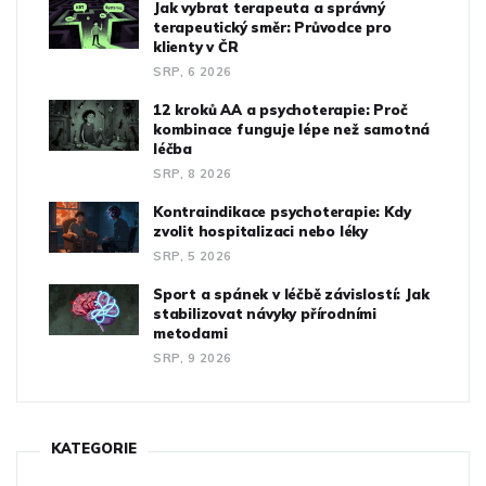
Jak vybrat terapeuta a správný
terapeutický směr: Průvodce pro
klienty v ČR
SRP, 6 2026
12 kroků AA a psychoterapie: Proč
kombinace funguje lépe než samotná
léčba
SRP, 8 2026
Kontraindikace psychoterapie: Kdy
zvolit hospitalizaci nebo léky
SRP, 5 2026
Sport a spánek v léčbě závislostí: Jak
stabilizovat návyky přírodními
metodami
SRP, 9 2026
KATEGORIE