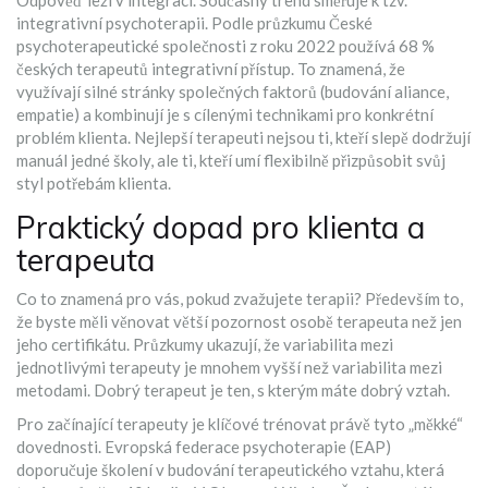
Odpověď leží v integraci. Současný trend směřuje k tzv.
integrativní psychoterapii. Podle průzkumu České
psychoterapeutické společnosti z roku 2022 používá 68 %
českých terapeutů integrativní přístup. To znamená, že
využívají silné stránky společných faktorů (budování aliance,
empatie) a kombinují je s cílenými technikami pro konkrétní
problém klienta. Nejlepší terapeuti nejsou ti, kteří slepě dodržují
manuál jedné školy, ale ti, kteří umí flexibilně přizpůsobit svůj
styl potřebám klienta.
Praktický dopad pro klienta a
terapeuta
Co to znamená pro vás, pokud zvažujete terapii? Především to,
že byste měli věnovat větší pozornost osobě terapeuta než jen
jeho certifikátu. Průzkumy ukazují, že variabilita mezi
jednotlivými terapeuty je mnohem vyšší než variabilita mezi
metodami. Dobrý terapeut je ten, s kterým máte dobrý vztah.
Pro začínající terapeuty je klíčové trénovat právě tyto „měkké“
dovednosti. Evropská federace psychoterapie (EAP)
doporučuje školení v budování terapeutického vztahu, která