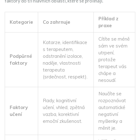
faktory do tří hlavních oblastí, které se prolínají.
Příklad z
Kategorie
Co zahrnuje
praxe
Cítíte se méně
Katarze, identifikace
sám ve svém
s terapeutem,
utrpení,
Podpůrné
odstranění izolace,
protože
faktory
naděje, vlastnosti
terapeut vás
terapeuta
chápe a
(srdečnost, respekt).
nesoudí.
Naučíte se
Rady, kognitivní
rozpoznávat
Faktory
učení, vhled, zpětná
automatické
učení
vazba, korektivní
negativní
emoční zkušenost.
myšlenky a
měnit je.