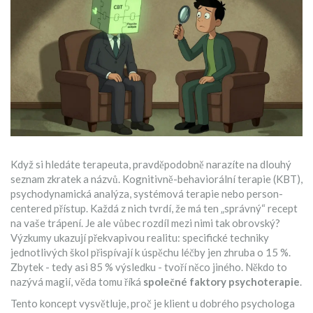
Když si hledáte terapeuta, pravděpodobně narazíte na dlouhý
seznam zkratek a názvů. Kognitivně-behaviorální terapie (KBT),
psychodynamická analýza, systémová terapie nebo person-
centered přístup. Každá z nich tvrdí, že má ten „správný“ recept
na vaše trápení. Je ale vůbec rozdíl mezi nimi tak obrovský?
Výzkumy ukazují překvapivou realitu: specifické techniky
jednotlivých škol přispívají k úspěchu léčby jen zhruba o 15 %.
Zbytek - tedy asi 85 % výsledku - tvoří něco jiného. Někdo to
nazývá magií, věda tomu říká
společné faktory psychoterapie
.
Tento koncept vysvětluje, proč je klient u dobrého psychologa