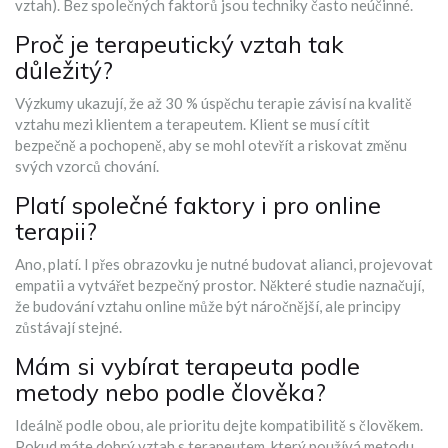
vztah). Bez společných faktorů jsou techniky často neúčinné.
Proč je terapeutický vztah tak
důležitý?
Výzkumy ukazují, že až 30 % úspěchu terapie závisí na kvalitě
vztahu mezi klientem a terapeutem. Klient se musí cítit
bezpečně a pochopeně, aby se mohl otevřít a riskovat změnu
svých vzorců chování.
Platí společné faktory i pro online
terapii?
Ano, platí. I přes obrazovku je nutné budovat alianci, projevovat
empatii a vytvářet bezpečný prostor. Některé studie naznačují,
že budování vztahu online může být náročnější, ale principy
zůstávají stejné.
Mám si vybírat terapeuta podle
metody nebo podle člověka?
Ideálně podle obou, ale prioritu dejte kompatibilitě s člověkem.
Pokud máte dobrý vztah s terapeutem, který používá metodu