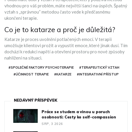
vhodnou pro váš problém, máte největší šanci na úspěch. Špatný
vztah s „správnou“ metodou často vede k předčasnému
ukončení terapie.
Co je to katarze a proč je důležitá?
Katarze je proces uvolnění potlačených emocí. V terapii
umožňuje klientovi prožít a vypustit emoce, které jinak dusí. Tím
dochází k redukci napětí a otevření prostoru pro nové způsoby
nahlížení na situaci.
#SPOLEČNÉ FAKTORY PSYCHOTERAPIE
#TERAPEUTICKÝ VZTAH
#ÚČINNOST TERAPIE
#KATARZE
#INTEGRATIVNÍ PŘÍSTUP
NEDÁVNÝ PŘÍSPĚVEK
Práce se studem a vinou u poruch
osobnosti: Cesty ke self-compassion
SRP, 3 2026