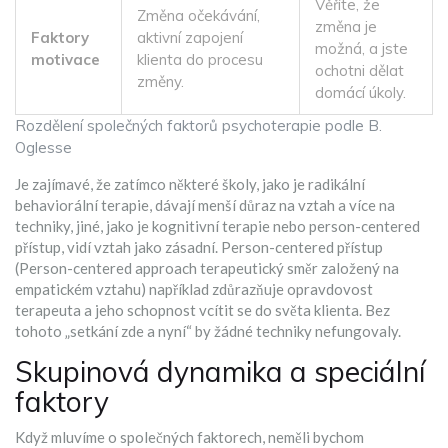
Věříte, že
Změna očekávání,
změna je
Faktory
aktivní zapojení
možná, a jste
motivace
klienta do procesu
ochotni dělat
změny.
domácí úkoly.
Rozdělení společných faktorů psychoterapie podle B.
Oglesse
Je zajímavé, že zatímco některé školy, jako je radikální
behaviorální terapie, dávají menší důraz na vztah a více na
techniky, jiné, jako je kognitivní terapie nebo person-centered
přístup, vidí vztah jako zásadní. Person-centered přístup
(
Person-centered approach
terapeutický směr založený na
empatickém vztahu
) například zdůrazňuje opravdovost
terapeuta a jeho schopnost vcítit se do světa klienta. Bez
tohoto „setkání zde a nyní“ by žádné techniky nefungovaly.
Skupinová dynamika a speciální
faktory
Když mluvíme o společných faktorech, neměli bychom