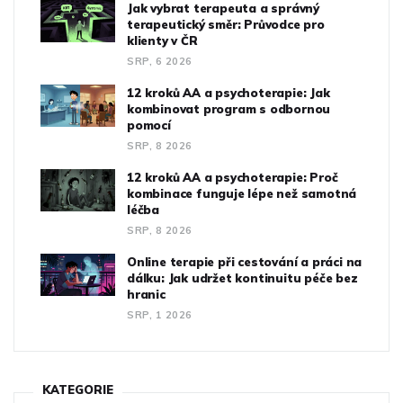
Jak vybrat terapeuta a správný
terapeutický směr: Průvodce pro
klienty v ČR
SRP, 6 2026
12 kroků AA a psychoterapie: Jak
kombinovat program s odbornou
pomocí
SRP, 8 2026
12 kroků AA a psychoterapie: Proč
kombinace funguje lépe než samotná
léčba
SRP, 8 2026
Online terapie při cestování a práci na
dálku: Jak udržet kontinuitu péče bez
hranic
SRP, 1 2026
KATEGORIE