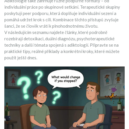
Adiktologie také zahrnuje různé podpůrné formáty – od
individuální práce po skupinové setkání. Terapeutické skupiny
poskytují peer podporu, která doplňuje individuální sezení a
pomáhá udržet krok s cíli. Kombinace těchto přístupů zvyšuje
šanci, že se člověk vrátí k plnohodnotnému životu.
V následujícím seznamu najdete články, které podrobně
rozebírají detoxikaci, duální diagnózu, psychoterapeutické
techniky a další témata spojená s adiktologií. Připravte se na
praktické tipy, reálné příklady a konkrétní kroky, které můžete
použít ještě dnes.