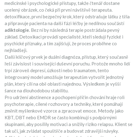
medicínské i psychologické přístupy, takže čtenář dostane
ucelený obrázek, co čeká při první návštěvě terapeuta.
detoxifikace
,
první bezpečný krok, který odstraňuje látku z těla
a připravuje pacienta na další fázi léčby
je nedílnou součástí
adiktologie
. Bez ní by následná terapie postrádala pevný
základ. Detoxikaci provádí specialisté, kteří sledují fyzické i
psychické příznaky, a tím zajišťují, že proces proběhne co
nejhladšeji.
Další klíčový prvek je
duální diagnóza
,
přístup, který současně
řeší závislost i související duševní poruchu
. Protože mnoho lidí
trpí zároveň depresí, úzkostí nebo traumatem, tento
integrovaný model umožňuje terapeutům vytvořit jednotný
plán, který cílí na obě oblasti najednou. Výsledkem je vyšší
šance na dlouhodobou stabilitu.
Pro udržení abstinence a pochopení příčin chování hraje roli
psychoterapie
,
cílené rozhovory a techniky, které pomáhají
změnit myšlenkové vzorce a zpracovat emoce
. Metody jako
KBT, DBT nebo EMDR se často kombinují s podpůrnými
skupinami, aby posílily motivaci a snížily riziko relapsu. Klient se
tak učí, jak zvládat spouštěče a budovat zdravější návyky.