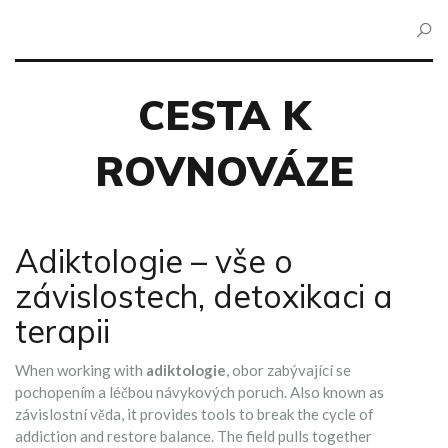
CESTA K
ROVNOVÁZE
Adiktologie – vše o
závislostech, detoxikaci a
terapii
When working with
adiktologie
,
obor zabývající se
pochopením a léčbou návykových poruch
. Also known as
závislostní věda
, it provides tools to break the cycle of
addiction and restore balance.
The field pulls together