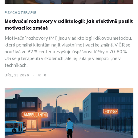
PSYCHOTERAPIE
Motivační rozhovory v adiktologii: Jak efektivně posílit
motivaci ke změně
Motivační rozhovory (MI) jsou v adiktologii klíčovou metodou,
která pomáhá klientům najít vlastní motivaci ke změně. V ČR se
používá ve 92 % center a zvyšuje úspěšnost léčby o 70-80 %.
Učí se ji terapeuti v školeních, ale její síla je v empatii, ne v
technikách.
BŘE, 23 2026
0