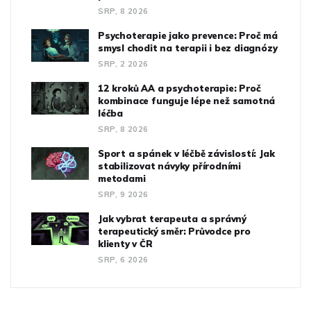
SRP, 8 2026
Psychoterapie jako prevence: Proč má
smysl chodit na terapii i bez diagnózy
SRP, 2 2026
12 kroků AA a psychoterapie: Proč
kombinace funguje lépe než samotná
léčba
SRP, 8 2026
Sport a spánek v léčbě závislostí: Jak
stabilizovat návyky přírodními
metodami
SRP, 9 2026
Jak vybrat terapeuta a správný
terapeutický směr: Průvodce pro
klienty v ČR
SRP, 6 2026