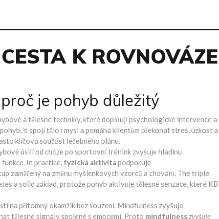
CESTA K ROVNOVÁZE
 proč je pohyb důležitý
hybové a tělesné techniky, které doplňují psychologické intervence a
 pohyb
, it
spojí tělo i mysl a pomáhá klientům překonat stres, úzkost a
často klíčová součást léčebného plánu.
bové úsilí od chůze po sportovní trénink
zvyšuje hladinu
í funkce
. In practice,
fyzická aktivita
podporuje
ístup zaměřený na změnu myšlenkových vzorců a chování
. The triple
eates a solid základ, protože pohyb aktivuje tělesné senzace, které K
ti na přítomný okamžik bez souzení
. Mindfulness
zvyšuje
nat tělesné signály spojené s emocemi
. Proto
mindfulness
zvyšuje