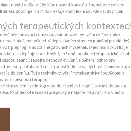
ímat napětí v těle, může lépe nasadit konkrétní pohybové cvičení.
dfulness doplňuje KBT" dokresluje komplexní síť, kde každý prvek
zných terapeutických kontextec
obnově tělesné synchronizace. Jednoduché levitační cvičení nebo
je neverbální komunikaci. V depresivních stavech pomáhá pravidelný
žívá k přeprogramování negativních myšlenek. U jedinců s ADHD je
pulzivitu a zlepšuje soustředění, což opět posiluje terapeutické zásah
d každou seancí, zapojte dechová cvičení, a během rozhovoru
ostavit se, protáhnout ruce a soustředit se na dýchání. Demonstrujte
at je do deníku. Tyto techniky zvyšují metakognitivní povědomí a
ování úspěšnosti terapie.
krétní cvičení lze integrovat do různých terapií, jaký má dopad na
dků. Prohlédněte si další příspěvky a najděte inspiraci pro vlastní