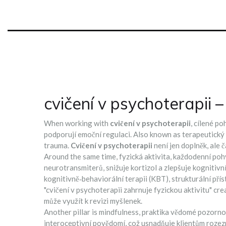
cvičení v psychoterapii –
When working with
cvičení v psychoterapii
,
cílené po
podporují emoční regulaci
. Also known as
terapeutický
trauma
.
Cvičení v psychoterapii
není jen doplněk, ale 
Around the same time,
fyzická aktivita
,
každodenní pohy
neurotransmiterů, snižuje kortizol a zlepšuje kognitivn
kognitivně‑behaviorální terapii (KBT)
,
strukturální př
"cvičení v psychoterapii zahrnuje fyzickou aktivitu" cr
může využít k revizi myšlenek.
Another pillar is
mindfulness
,
praktika vědomé pozornos
interoceptivní povědomí, což usnadňuje klientům rozez