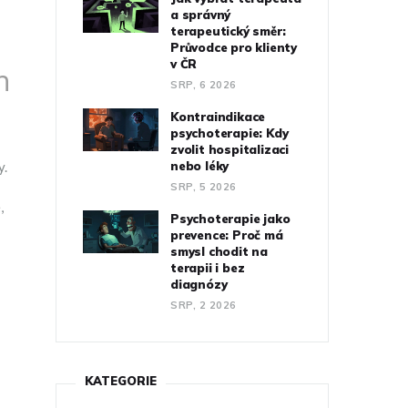
a správný
terapeutický směr:
Průvodce pro klienty
v ČR
h
SRP, 6 2026
Kontraindikace
psychoterapie: Kdy
zvolit hospitalizaci
y.
nebo léky
SRP, 5 2026
,
Psychoterapie jako
prevence: Proč má
smysl chodit na
terapii i bez
diagnózy
SRP, 2 2026
KATEGORIE