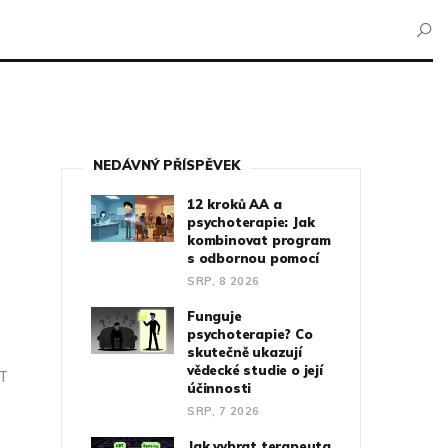
NEDÁVNÝ PŘÍSPĚVEK
12 kroků AA a
psychoterapie: Jak
kombinovat program
s odbornou pomocí
SRP, 8 2026
Funguje
psychoterapie? Co
skutečně ukazují
vědecké studie o její
BT
účinnosti
SRP, 7 2026
Jak vybrat terapeuta