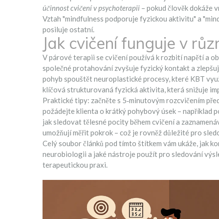
účinnost cvičení v psychoterapii
– pokud člověk dokáže vn
Vztah "mindfulness podporuje fyzickou aktivitu" a "min
posiluje ostatní.
Jak cvičení funguje v rů
V párové terapii se cvičení používá k rozbití napětí a 
společné protahování zvyšuje fyzický kontakt a zlepšu
pohyb spouštět neuroplastické procesy, které KBT vyu
klíčová strukturovaná fyzická aktivita, která snižuje im
Praktické tipy: začněte s 5‑minutovým rozcvičením pře
požádejte klienta o krátký pohybový úsek – například p
jak sledovat tělesné pocity během cvičení a zaznamenáv
umožňují měřit pokrok – což je rovněž důležité pro sled
Celý soubor článků pod tímto štítkem vám ukáže, jak kon
neurobiologii a jaké nástroje použít pro sledování výsle
terapeutickou praxi.