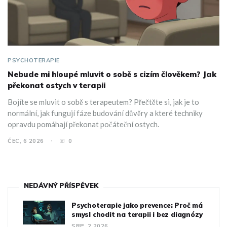
PSYCHOTERAPIE
Nebude mi hloupé mluvit o sobě s cizím člověkem? Jak
překonat ostych v terapii
Bojíte se mluvit o sobě s terapeutem? Přečtěte si, jak je to
normální, jak fungují fáze budování důvěry a které techniky
opravdu pomáhají překonat počáteční ostych.
ČEC, 6 2026
0
NEDÁVNÝ PŘÍSPĚVEK
Psychoterapie jako prevence: Proč má
smysl chodit na terapii i bez diagnózy
SRP, 2 2026