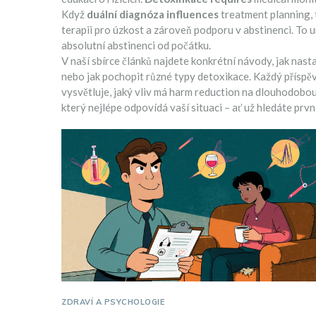
Když
duální diagnóza influences
treatment planning, 
terapii pro úzkost a zároveň podporu v abstinenci. To 
absolutní abstinenci od počátku.
V naší sbírce článků najdete konkrétní návody, jak nast
nebo jak pochopit různé typy detoxikace. Každý příspěv
vysvětluje, jaký vliv má harm reduction na dlouhodobou s
který nejlépe odpovídá vaší situaci – ať už hledáte prv
ZDRAVÍ A PSYCHOLOGIE