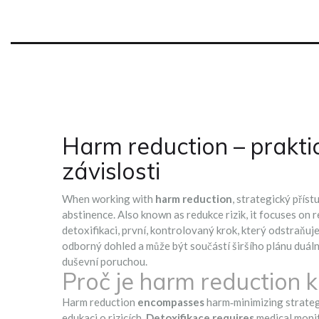
Harm reduction – praktick
závislosti
When working with
harm reduction
,
strategický příst
abstinence
. Also known as
redukce rizik
, it focuses on 
detoxifikaci
,
první, kontrolovaný krok, který odstraňuje 
odborný dohled a může být součástí širšího plánu
duáln
duševní poruchou
.
Proč je harm reduction kl
Harm reduction
encompasses
harm‑minimizing strateg
edukaci o rizicích.
Detoxifikace requires
medical monit