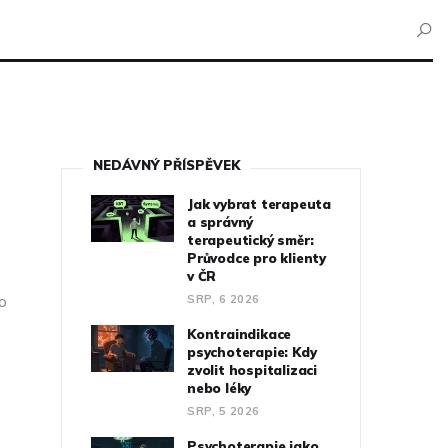
NEDÁVNÝ PŘÍSPĚVEK
Jak vybrat terapeuta
a správný
terapeutický směr:
Průvodce pro klienty
v ČR
 o
SRP, 6 2026
Kontraindikace
psychoterapie: Kdy
zvolit hospitalizaci
nebo léky
SRP, 5 2026
Psychoterapie jako