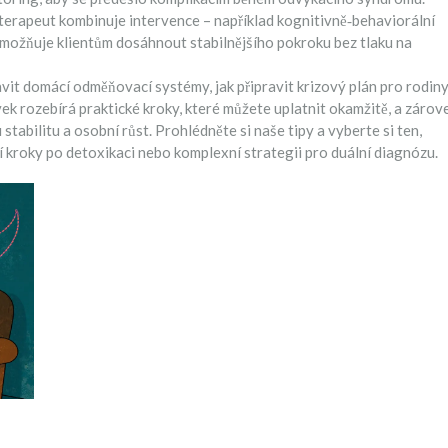
terapeut kombinuje intervence – například kognitivně‑behaviorální
umožňuje klientům dosáhnout stabilnějšího pokroku bez tlaku na
avit domácí odměňovací systémy, jak připravit krizový plán pro rodiny
ek rozebírá praktické kroky, které můžete uplatnit okamžitě, a zárov
tabilitu a osobní růst. Prohlédněte si naše tipy a vyberte si ten,
ní kroky po detoxikaci nebo komplexní strategii pro duální diagnózu.