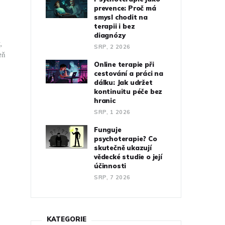
prevence: Proč má
smysl chodit na
terapii i bez
diagnózy
,
SRP, 2 2026
eň
Online terapie při
cestování a práci na
dálku: Jak udržet
kontinuitu péče bez
hranic
SRP, 1 2026
Funguje
psychoterapie? Co
skutečně ukazují
vědecké studie o její
účinnosti
SRP, 7 2026
KATEGORIE