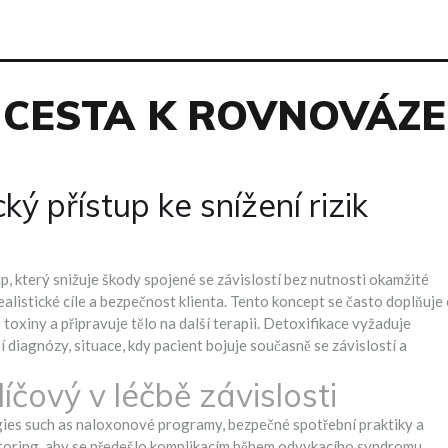
CESTA K ROVNOVÁZE
ý přístup ke snížení rizik
up, který snižuje škody spojené se závislostí bez nutnosti okamžité
realistické cíle a bezpečnost klienta.
Tento koncept se často doplňuje
toxiny a připravuje tělo na další terapii
. Detoxifikace vyžaduje
í diagnózy
,
situace, kdy pacient bojuje současně se závislostí a
íčový v léčbě závislosti
ies such as naloxonové programy, bezpečné spotřební praktiky a
oring, aby se předešlo komplikacím během odvykacího syndromu.