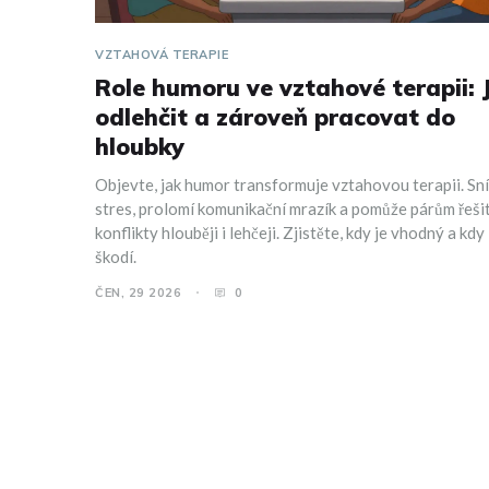
VZTAHOVÁ TERAPIE
Role humoru ve vztahové terapii: 
odlehčit a zároveň pracovat do
hloubky
Objevte, jak humor transformuje vztahovou terapii. Sní
stres, prolomí komunikační mrazík a pomůže párům řeši
konflikty hlouběji i lehčeji. Zjistěte, kdy je vhodný a kdy
škodí.
ČEN, 29 2026
0