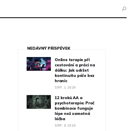
NEDÁVNÝ PŘÍSPĚVEK
Online terapie při
cestování a práci na
dálku: Jak udržet
kontinuitu péče bez
hranic
SRP, 1 2026
12 kroků AA a
psychoterapie: Proč
kombinace funguje
lépe než samotná
léčba
SRP, 8 2026