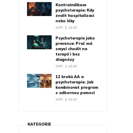
Kontraindikace
psychoterapie: Kdy
zvolit hospitalizaci
nebo léky
SRP, 5 2026
Psychoterapie jako
prevence: Proč má
smysl chodit na
terapii i bez
diagnózy
SRP, 2 2026
12 kroků AA a
psychoterapie: Jak
kombinovat program
s odbornou pomocí
SRP, 8 2026
KATEGORIE