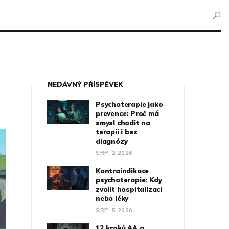
NEDÁVNÝ PŘÍSPĚVEK
Psychoterapie jako
prevence: Proč má
smysl chodit na
terapii i bez
diagnózy
SRP, 2 2026
Kontraindikace
psychoterapie: Kdy
zvolit hospitalizaci
nebo léky
SRP, 5 2026
12 kroků AA a