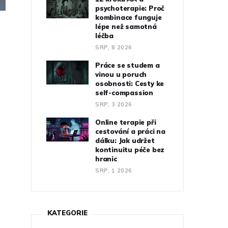
psychoterapie: Proč
kombinace funguje
lépe než samotná
léčba
SRP, 8 2026
Práce se studem a
vinou u poruch
osobnosti: Cesty ke
self-compassion
SRP, 3 2026
Online terapie při
cestování a práci na
dálku: Jak udržet
kontinuitu péče bez
hranic
SRP, 1 2026
KATEGORIE