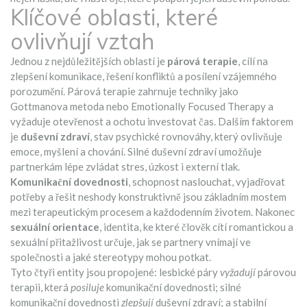
Klíčové oblasti, které
ovlivňují vztah
Jednou z nejdůležitějších oblastí je
párová terapie
,
cílí na
zlepšení komunikace, řešení konfliktů a posílení vzájemného
porozumění
. Párová terapie zahrnuje techniky jako
Gottmanova metoda nebo Emotionally Focused Therapy a
vyžaduje otevřenost a ochotu investovat čas. Dalším faktorem
je
duševní zdraví
,
stav psychické rovnováhy, který ovlivňuje
emoce, myšlení a chování
. Silné duševní zdraví umožňuje
partnerkám lépe zvládat stres, úzkost i externí tlak.
Komunikační dovednosti
,
schopnost naslouchat, vyjadřovat
potřeby a řešit neshody konstruktivně
jsou základním mostem
mezi terapeutickým procesem a každodenním životem. Nakonec
sexuální orientace
,
identita, ke které člověk cítí romantickou a
sexuální přitažlivost
určuje, jak se partnery vnímají ve
společnosti a jaké stereotypy mohou potkat.
Tyto čtyři entity jsou propojené: lesbické páry
vyžadují
párovou
terapii, která
posiluje
komunikační dovednosti; silné
komunikační dovednosti
zlepšují
duševní zdraví; a stabilní