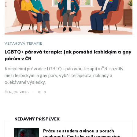
VZTAHOVÁ TERAPIE
LGBTQ+ párová terapie: Jak pomáhá lesbickým a gay
párům v ČR
Komplexní průvodce LGBTQ+ párovou terapií v ČR: rozdíly
mezi lesbickými a gay páry, výběr terapeuta, náklady a
očekávané výsledky.
ČEN, 26 2025
0
NEDÁVNÝ PŘÍSPĚVEK
Práce se studem a vinou u poruch
osobnosti: Cesty ke self-compassion