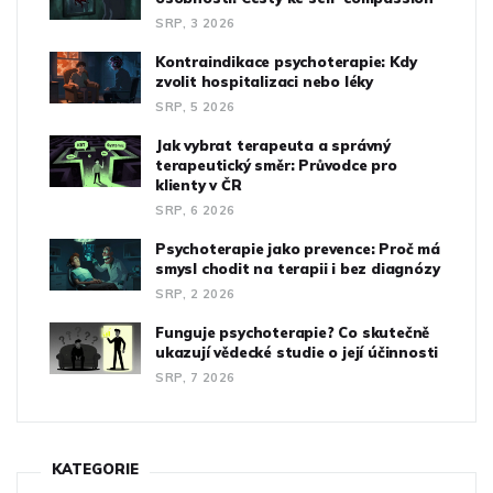
SRP, 3 2026
Kontraindikace psychoterapie: Kdy
zvolit hospitalizaci nebo léky
SRP, 5 2026
Jak vybrat terapeuta a správný
terapeutický směr: Průvodce pro
klienty v ČR
SRP, 6 2026
Psychoterapie jako prevence: Proč má
smysl chodit na terapii i bez diagnózy
SRP, 2 2026
Funguje psychoterapie? Co skutečně
ukazují vědecké studie o její účinnosti
SRP, 7 2026
KATEGORIE