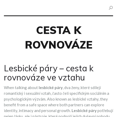
CESTA K
ROVNOVÁZE
Lesbické páry – cesta k
rovnováze ve vztahu
When talking about
lesbické páry
,
dva ženy, které sdílejí
romantický i sexuální vztah, často čelí specifickým sociálním a
psychologickým výzvám
. Also known as
lesbické vztahy
, they
benefit from a safe space where both partners can explore
identity, intimacy and personal growth.
Lesbické páry
potřebují
nejen lásku, ale i nástroje, které podpoří jejich duševní pohodu.