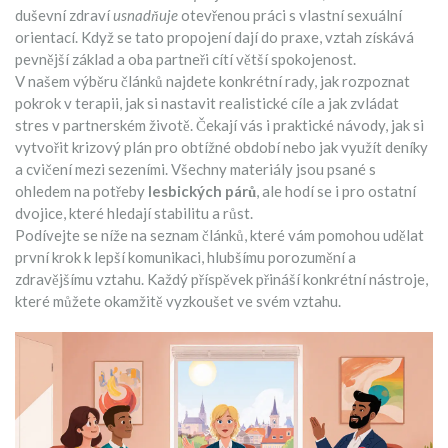
duševní zdraví
usnadňuje
otevřenou práci s vlastní sexuální
orientací. Když se tato propojení dají do praxe, vztah získává
pevnější základ a oba partneři cítí větší spokojenost.
V našem výběru článků najdete konkrétní rady, jak rozpoznat
pokrok v terapii, jak si nastavit realistické cíle a jak zvládat
stres v partnerském životě. Čekají vás i praktické návody, jak si
vytvořit krizový plán pro obtížné období nebo jak využít deníky
a cvičení mezi sezeními. Všechny materiály jsou psané s
ohledem na potřeby
lesbických párů
, ale hodí se i pro ostatní
dvojice, které hledají stabilitu a růst.
Podívejte se níže na seznam článků, které vám pomohou udělat
první krok k lepší komunikaci, hlubšímu porozumění a
zdravějšímu vztahu. Každý příspěvek přináší konkrétní nástroje,
které můžete okamžitě vyzkoušet ve svém vztahu.