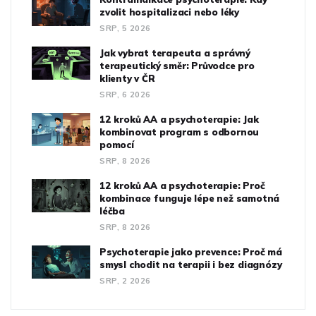
zvolit hospitalizaci nebo léky
SRP, 5 2026
Jak vybrat terapeuta a správný
terapeutický směr: Průvodce pro
klienty v ČR
SRP, 6 2026
12 kroků AA a psychoterapie: Jak
kombinovat program s odbornou
pomocí
SRP, 8 2026
12 kroků AA a psychoterapie: Proč
kombinace funguje lépe než samotná
léčba
SRP, 8 2026
Psychoterapie jako prevence: Proč má
smysl chodit na terapii i bez diagnózy
SRP, 2 2026