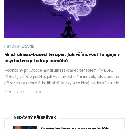
PSYCHOTERAPIE
Mindfulness-based terapie: Jak všímavost funguje v
psychoterapii a kdy pomáhá
Podrobný průvodce mindfulness-based terapiemi (MBSR,
MBCT) v ČR. Zjistěte, jak všímavost mění mozek, kdy pomáhá
při stresu a deprezi, kolik stojí kurzy a co říkají vědecké studie.
ČEN, 1 2026
0
NEDÁVNÝ PŘÍSPĚVEK
Kontraindikace psychoterapie: Kdy