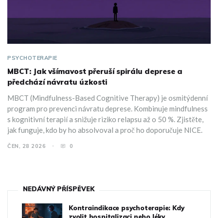
PSYCHOTERAPIE
MBCT: Jak všímavost přeruší spirálu deprese a
předchází návratu úzkosti
MBCT (Mindfulness-Based Cognitive Therapy) je osmitýdenní
program pro prevenci návratu deprese. Kombinuje mindfulness
s kognitivní terapií a snižuje riziko relapsu až o 50 %. Zjistěte,
jak funguje, kdo by ho absolvoval a proč ho doporučuje NICE.
ČEN, 28 2026
0
NEDÁVNÝ PŘÍSPĚVEK
Kontraindikace psychoterapie: Kdy
zvolit hospitalizaci nebo léky