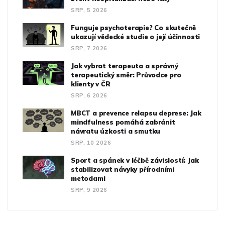
SRP, 5 2026
Funguje psychoterapie? Co skutečně
ukazují vědecké studie o její účinnosti
SRP, 7 2026
Jak vybrat terapeuta a správný
terapeutický směr: Průvodce pro
klienty v ČR
SRP, 6 2026
MBCT a prevence relapsu deprese: Jak
mindfulness pomáhá zabránit
návratu úzkosti a smutku
SRP, 10 2026
Sport a spánek v léčbě závislostí: Jak
stabilizovat návyky přírodními
metodami
SRP, 9 2026