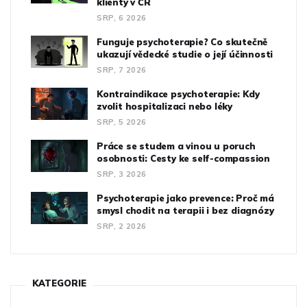
klienty v ČR
SRP, 6 2026
Funguje psychoterapie? Co skutečně
ukazují vědecké studie o její účinnosti
SRP, 7 2026
Kontraindikace psychoterapie: Kdy
zvolit hospitalizaci nebo léky
SRP, 5 2026
Práce se studem a vinou u poruch
osobnosti: Cesty ke self-compassion
SRP, 3 2026
Psychoterapie jako prevence: Proč má
smysl chodit na terapii i bez diagnózy
SRP, 2 2026
KATEGORIE