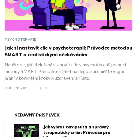
PSYCHOTERAPIE
Jak si nastavit cíle v psychoterapii: Průvodce metodou
SMART a realistickými očekáváním
Naučte se, jak efektivně stanovit cíle v psychoterapii pomocí
metody SMART. Přestaňte střílet naslepo a proměňte vágní
přání v konkrétní kroky k uzdravení a růstu.
DUB, 20 2026
0
NEDÁVNÝ PŘÍSPĚVEK
Jak vybrat terapeuta a správný
terapeutický směr: Průvodce pro