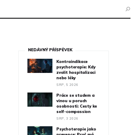
NEDÁVNÝ PŘÍSPĚVEK
Kontraindikace
psychoterapie: Kdy
zvolit hospitalizaci
nebo léky
SRP, 5 2026
Práce se studem a
vinou u poruch
osobnosti: Cesty ke
self-compassion
SRP, 3 2026
Psychoterapie jako
prevence: Proč má