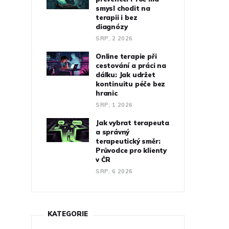
smysl chodit na
terapii i bez
diagnózy
SRP, 2 2026
Online terapie při
cestování a práci na
dálku: Jak udržet
kontinuitu péče bez
hranic
SRP, 1 2026
Jak vybrat terapeuta
a správný
terapeutický směr:
Průvodce pro klienty
v ČR
SRP, 6 2026
KATEGORIE