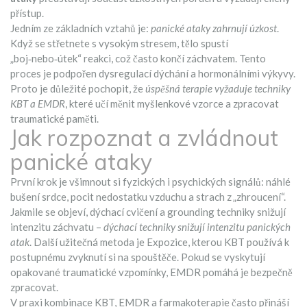
přístup.
Jedním ze základních vztahů je:
panické ataky zahrnují úzkost
.
Když se střetnete s vysokým stresem, tělo spustí
„boj‑nebo‑útek“ reakci, což často končí záchvatem. Tento
proces je podpořen dysregulací dýchání a hormonálními výkyvy.
Proto je důležité pochopit, že
úspěšná terapie vyžaduje techniky
KBT a EMDR
, které učí měnit myšlenkové vzorce a zpracovat
traumatické paměti.
Jak rozpoznat a zvládnout
panické ataky
První krok je všimnout si fyzických i psychických signálů: náhlé
bušení srdce, pocit nedostatku vzduchu a strach z „zhroucení“.
Jakmile se objeví, dýchací cvičení a grounding techniky snižují
intenzitu záchvatu –
dýchací techniky snižují intenzitu panických
atak
. Další užitečná metoda je Expozice, kterou KBT používá k
postupnému zvyknutí si na spouštěče. Pokud se vyskytují
opakované traumatické vzpomínky, EMDR pomáhá je bezpečně
zpracovat.
V praxi kombinace KBT, EMDR a farmakoterapie často přináší