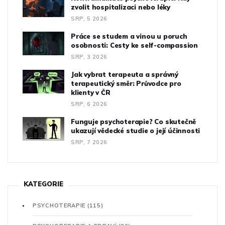
zvolit hospitalizaci nebo léky
SRP, 5 2026
Práce se studem a vinou u poruch
osobnosti: Cesty ke self-compassion
SRP, 3 2026
Jak vybrat terapeuta a správný
terapeutický směr: Průvodce pro
klienty v ČR
SRP, 6 2026
Funguje psychoterapie? Co skutečně
ukazují vědecké studie o její účinnosti
SRP, 7 2026
KATEGORIE
PSYCHOTERAPIE
(115)