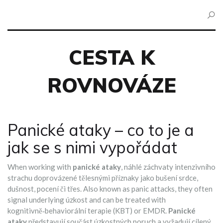
CESTA K
ROVNOVÁZE
Panické ataky – co to je a
jak se s nimi vypořádat
When working with
panické ataky
,
náhlé záchvaty intenzivního
strachu doprovázené tělesnými příznaky jako bušení srdce,
dušnost, pocení či třes
. Also known as
panic attacks
, they often
signal underlying
úzkost
and can be treated with
kognitivně‑behaviorální terapie (KBT)
or
EMDR
.
Panické
ataky
představují součást úzkostných poruch a vyžadují cílený