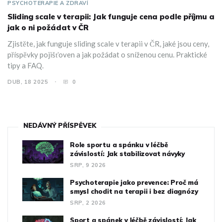
PSYCHOTERAPIE A ZDRAVÍ
Sliding scale v terapii: Jak funguje cena podle příjmu a
jak o ni požádat v ČR
Zjistěte, jak funguje sliding scale v terapii v ČR, jaké jsou ceny,
příspěvky pojišťoven a jak požádat o sníženou cenu. Praktické
tipy a FAQ.
DUB, 18 2025
0
NEDÁVNÝ PŘÍSPĚVEK
Role sportu a spánku v léčbě
závislostí: Jak stabilizovat návyky
SRP, 9 2026
Psychoterapie jako prevence: Proč má
smysl chodit na terapii i bez diagnózy
SRP, 2 2026
Sport a spánek v léčbě závislostí: Jak