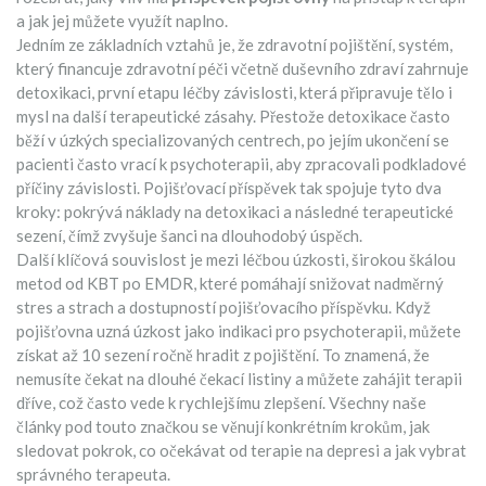
a jak jej můžete využít naplno.
Jedním ze základních vztahů je, že
zdravotní pojištění
,
systém,
který financuje zdravotní péči včetně duševního zdraví
zahrnuje
detoxikaci
,
první etapu léčby závislosti, která připravuje tělo i
mysl na další terapeutické zásahy
. Přestože detoxikace často
běží v úzkých specializovaných centrech, po jejím ukončení se
pacienti často vrací k psychoterapii, aby zpracovali podkladové
příčiny závislosti. Pojišťovací příspěvek tak spojuje tyto dva
kroky: pokrývá náklady na detoxikaci a následné terapeutické
sezení, čímž zvyšuje šanci na dlouhodobý úspěch.
Další klíčová souvislost je mezi
léčbou úzkosti
,
širokou škálou
metod od KBT po EMDR, které pomáhají snižovat nadměrný
stres a strach
a dostupností pojišťovacího příspěvku. Když
pojišťovna uzná úzkost jako indikaci pro psychoterapii, můžete
získat až 10 sezení ročně hradit z pojištění. To znamená, že
nemusíte čekat na dlouhé čekací listiny a můžete zahájit terapii
dříve, což často vede k rychlejšímu zlepšení. Všechny naše
články pod touto značkou se věnují konkrétním krokům, jak
sledovat pokrok, co očekávat od terapie na depresi a jak vybrat
správného terapeuta.