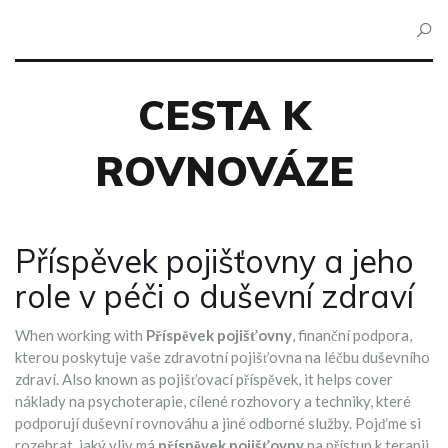
CESTA K
ROVNOVÁZE
Příspěvek pojišťovny a jeho
role v péči o duševní zdraví
When working with
Příspěvek pojišťovny
,
finanční podpora,
kterou poskytuje vaše zdravotní pojišťovna na léčbu duševního
zdraví
. Also known as
pojišťovací příspěvek
, it helps cover
náklady na
psychoterapie
,
cílené rozhovory a techniky, které
podporují duševní rovnováhu
a jiné odborné služby. Pojďme si
rozebrat, jaký vliv má
příspěvek pojišťovny
na přístup k terapii