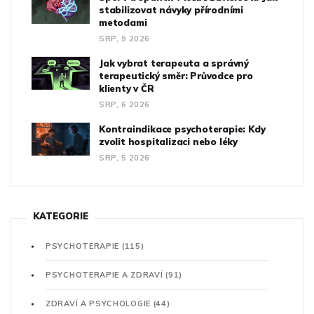
stabilizovat návyky přírodními
metodami
SRP, 9 2026
Jak vybrat terapeuta a správný
terapeutický směr: Průvodce pro
klienty v ČR
SRP, 6 2026
Kontraindikace psychoterapie: Kdy
zvolit hospitalizaci nebo léky
SRP, 5 2026
KATEGORIE
PSYCHOTERAPIE
(115)
PSYCHOTERAPIE A ZDRAVÍ
(91)
ZDRAVÍ A PSYCHOLOGIE
(44)