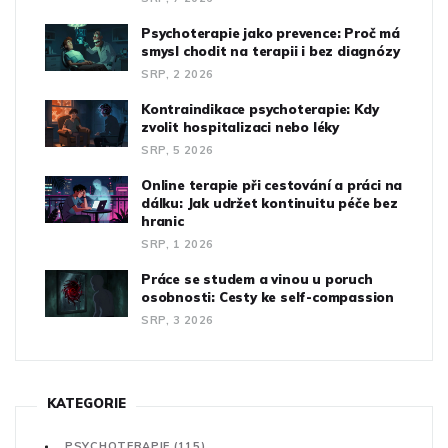
Psychoterapie jako prevence: Proč má
smysl chodit na terapii i bez diagnózy
SRP, 2 2026
Kontraindikace psychoterapie: Kdy
zvolit hospitalizaci nebo léky
SRP, 5 2026
Online terapie při cestování a práci na
dálku: Jak udržet kontinuitu péče bez
hranic
SRP, 1 2026
Práce se studem a vinou u poruch
osobnosti: Cesty ke self-compassion
SRP, 3 2026
KATEGORIE
PSYCHOTERAPIE
(115)