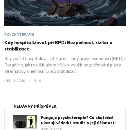
PSYCHOTERAPIE
Kdy hospitalizovat při BPD: Bezpečnost, rizika a
stabilizace
Kdy zvážit hospitalizaci při borderline poruše osobnosti (BPD)?
Poradíme, jak rozlišit akutní riziko, využít bezpečnostní plán a
alternativy k nemocnici pro stabilizaci.
ČEC, 3 2026
0
NEDÁVNÝ PŘÍSPĚVEK
Funguje psychoterapie? Co skutečně
ukazují vědecké studie o její účinnosti
SRP, 7 2026