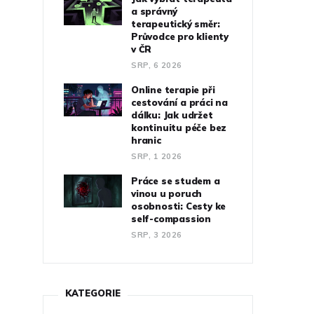
a správný
terapeutický směr:
Průvodce pro klienty
v ČR
SRP, 6 2026
Online terapie při
cestování a práci na
dálku: Jak udržet
kontinuitu péče bez
hranic
SRP, 1 2026
Práce se studem a
vinou u poruch
osobnosti: Cesty ke
self-compassion
SRP, 3 2026
KATEGORIE