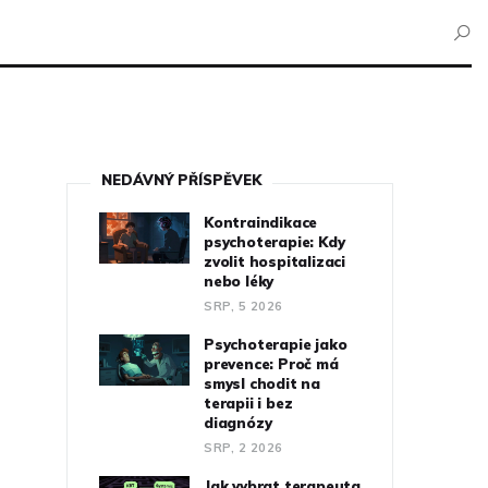
NEDÁVNÝ PŘÍSPĚVEK
Kontraindikace
psychoterapie: Kdy
zvolit hospitalizaci
nebo léky
SRP, 5 2026
Psychoterapie jako
prevence: Proč má
smysl chodit na
terapii i bez
diagnózy
SRP, 2 2026
Jak vybrat terapeuta