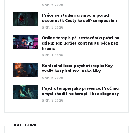
SRP, 6 2026
Práce se studem a vinou u poruch
osobnosti: Cesty ke self-compassion
SRP, 3 2026
Online terapie při cestování a práci na
dálku: Jak udržet kontinuitu péče bez
hranic
SRP, 1 2026
Kontraindikace psychoterapie: Kdy
zvolit hospitalizaci nebo léky
SRP, 5 2026
Psychoterapie jako prevence: Proč má
smysl chodit na terapii i bez diagnózy
SRP, 2 2026
KATEGORIE