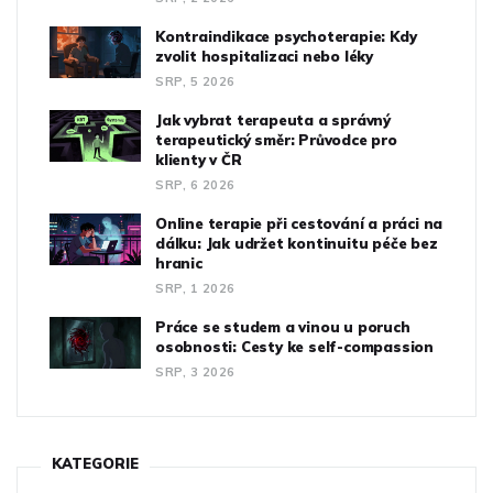
Kontraindikace psychoterapie: Kdy
zvolit hospitalizaci nebo léky
SRP, 5 2026
Jak vybrat terapeuta a správný
terapeutický směr: Průvodce pro
klienty v ČR
SRP, 6 2026
Online terapie při cestování a práci na
dálku: Jak udržet kontinuitu péče bez
hranic
SRP, 1 2026
Práce se studem a vinou u poruch
osobnosti: Cesty ke self-compassion
SRP, 3 2026
KATEGORIE