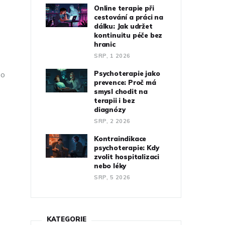
Online terapie při
cestování a práci na
dálku: Jak udržet
kontinuitu péče bez
hranic
SRP, 1 2026
Psychoterapie jako
po
prevence: Proč má
smysl chodit na
terapii i bez
diagnózy
SRP, 2 2026
Kontraindikace
psychoterapie: Kdy
zvolit hospitalizaci
nebo léky
SRP, 5 2026
KATEGORIE