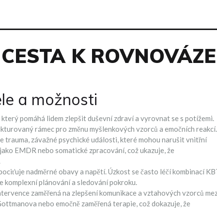
CESTA K ROVNOVÁZE
le a možnosti
 který pomáhá lidem zlepšit duševní zdraví a vyrovnat se s potížemi
.
trukturovaný rámec pro změnu myšlenkových vzorců a emočních reakcí.
je
trauma
,
závažné psychické události, které mohou narušit vnitřní
y jako EMDR nebo somatické zpracování, což ukazuje, že
.
 pociťuje nadměrné obavy a napětí
. Úzkost se často léčí kombinací K
e komplexní plánování a sledování pokroku.
ntervence zaměřená na zlepšení komunikace a vztahových vzorců mez
 Gottmanova nebo emočně zaměřená terapie, což dokazuje, že