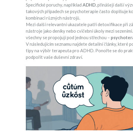
Specifické poruchy, například
ADHD
, přinášejí další v
takových případech se psychoterapie často doplňuje ko
kombinaci různých nástrojů.
Mezi další relevantní ukazatele patří detoxifikace při z
nástroje jako deníky nebo cvičební úkoly mezi sezením
všechny se propojují pod jednou střechou –
psychoter
V následujícím seznamu najdete detailní články, které p
tipy na výběr terapeuta pro ADHD. Ponořte se do prakti
podpořit vaše duševní zdraví.