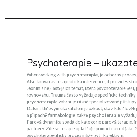
Psychoterapie – ukazate
When working with
psychoterapie
,
je odborný proces,
Also known as
terapeutická intervence
, it provides s
Jedním z nejčastějších témat, která psychoterapie řeší, 
rovnováhu
. Trauma často vyžaduje specifické technik
psychoterapie
zahrnuje různé specializované přístupy
Dalším klíčovým ukazatelem je
úzkost
,
stav, kde člověk
a případně farmakologie, takže
psychoterapie
vyžaduj
Párová dynamika spadá do kategorie
párová terapie
,
i
partnery
. Zde se terapie uplatňuje pomocí metod jako
psychoterapeutický proces může být i kolektivní.