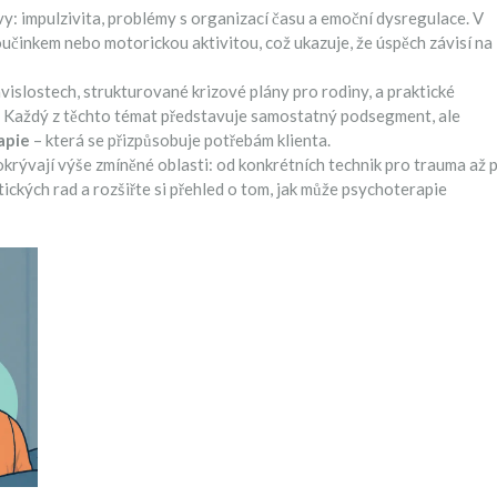
ýzvy: impulzivita, problémy s organizací času a emoční dysregulace. V
učinkem nebo motorickou aktivitou, což ukazuje, že úspěch závisí na
ávislostech, strukturované krizové plány pro rodiny, a praktické
i. Každý z těchto témat představuje samostatný podsegment, ale
apie
– která se přizpůsobuje potřebám klienta.
okrývají výše zmíněné oblasti: od konkrétních technik pro trauma až 
ckých rad a rozšiřte si přehled o tom, jak může psychoterapie