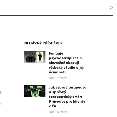
NEDÁVNÝ PŘÍSPĚVEK
Funguje
psychoterapie? Co
skutečně ukazují
vědecké studie o její
účinnosti
SRP, 7 2026
Jak vybrat terapeuta
a správný
BT
terapeutický směr:
Průvodce pro klienty
i
v ČR
SRP, 6 2026