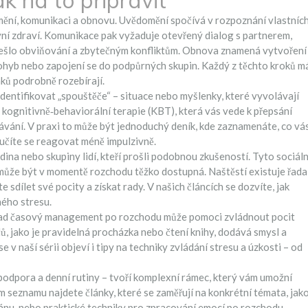
k na to připravit
omění, komunikaci a obnovu. Uvědomění spočívá v rozpoznání vlastníc
evní zdraví. Komunikace pak vyžaduje otevřený dialog s partnerem,
edešlo obviňování a zbytečným konfliktům. Obnova znamená vytvoření
pohyb nebo zapojení se do podpůrných skupin. Každý z těchto kroků m
nků podrobně rozebírají.
dentifikovat „spouštěče“ – situace nebo myšlenky, které vyvolávají
 kognitivně‑behaviorální terapie (KBT), která vás vede k přepsání
ávání. V praxi to může být jednoduchý deník, kde zaznamenáte, co vá
naučíte se reagovat méně impulzivně.
odina nebo skupiny lidí, kteří prošli podobnou zkušeností. Tyto sociáln
rá může být v momentě rozchodu těžko dostupná. Naštěstí existuje řada
sdílet své pocity a získat rady. V našich článcích se dozvíte, jak
ného stresu.
klad časový management po rozchodu může pomoci zvládnout pocit
ů, jako je pravidelná procházka nebo čtení knihy, dodává smysl a
v naší sérii objeví i tipy na techniky zvládání stresu a úzkosti – od
odpora a denní rutiny – tvoří komplexní rámec, který vám umožní
lším seznamu najdete články, které se zaměřují na konkrétní témata, jak
lánu, nebo praktické techniky pro zpracování emocí po rozchodu.