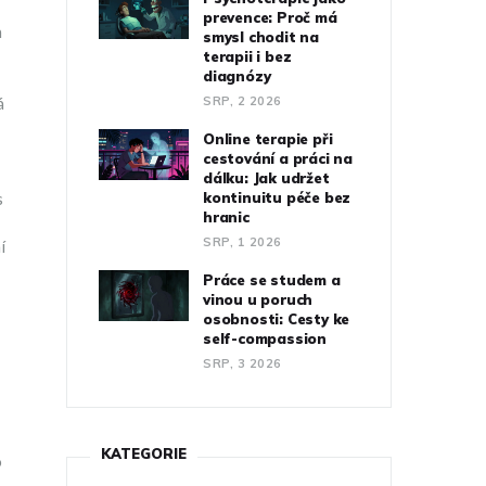
prevence: Proč má
h
smysl chodit na
terapii i bez
diagnózy
á
SRP, 2 2026
Online terapie při
cestování a práci na
dálku: Jak udržet
s
kontinuitu péče bez
hranic
SRP, 1 2026
í
Práce se studem a
vinou u poruch
osobnosti: Cesty ke
self-compassion
SRP, 3 2026
KATEGORIE
o