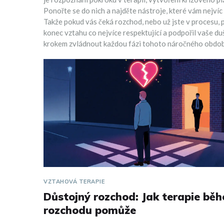
Ponořte se do nich a najděte nástroje, které vám nejvíc 
Takže pokud vás čeká rozchod, nebo už jste v procesu, př
konec vztahu co nejvíce respektující a podpořil vaše d
krokem zvládnout každou fázi tohoto náročného obdob
VZTAHOVÁ TERAPIE
Důstojný rozchod: Jak terapie bě
rozchodu pomůže