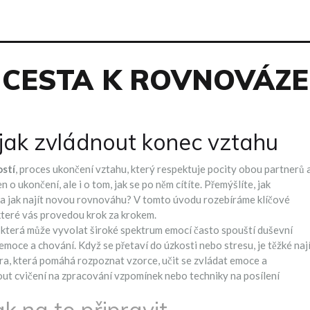
CESTA K ROVNOVÁZE
 jak zvládnout konec vztahu
stí
,
proces ukončení vztahu, který respektuje pocity obou partnerů 
n o ukončení, ale i o tom, jak se po něm cítíte. Přemýšlíte, jak
a a jak najít novou rovnováhu? V tomto úvodu rozebíráme klíčové
 které vás provedou krok za krokem.
 která může vyvolat široké spektrum emocí
často spouští
duševní
, emoce a chování
. Když se přetaví do úzkosti nebo stresu, je těžké naj
a, která pomáhá rozpoznat vzorce, učit se zvládat emoce a
ut cvičení na zpracování vzpomínek nebo techniky na posílení