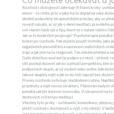
Co můžete očekávat a ja
Rozchod s důstojností zahrnuje tři hlavní kroky: uvěd
emocí – co cítíte, proč a jaký má to dopad na vaše duš
ideálně podpořený terapeutickými principy, aby se př
nových návyků, ať už jde o denní meditaci, pravidelný 
své vlastní nástroje a tipy, které se v našem výběru člá
Jak se to konkrétně projevuje? Psychoterapie pomáhá i
bolest po rozchodu. Pak můžete použít techniky, jako je
negativních přesvědčení a nastavení realistických oček
trápí a jak jste na to reagovali. Tím získáte přehled a 
Další důležitou součástí je podpora z okolí – přátelé, r
sítě posilují duševní zdraví a přináší perspektivu, kte
podporných skupin, ať už osobně nebo online, kde můžete 
takové skupiny najít a jak se do nich zapojit bez zbyteč
Proces rozchodu ovlivňuje i každodenní rutinu. Napří
prázdnoty a najít novou strukturu. Plánování malých cíl
pomáhá udržet duševní rovnováhu. V návaznosti na to se 
dechových cvičení po meditaci.
Všechny tyto prvky – uvědomění, komunikace, obnova, p
přežít rozchod s důstojností a vyjít z něj silnější. V da
je rozpoznání pokroku v terapii, vytvoření krizového p