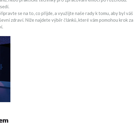
sedí.
ipravte se na to, co přijde, a využijte naše rady k tomu, aby byl váš
uševní zdraví. Níže najdete výběr článků, které vám pomohou krok za
í.
hem