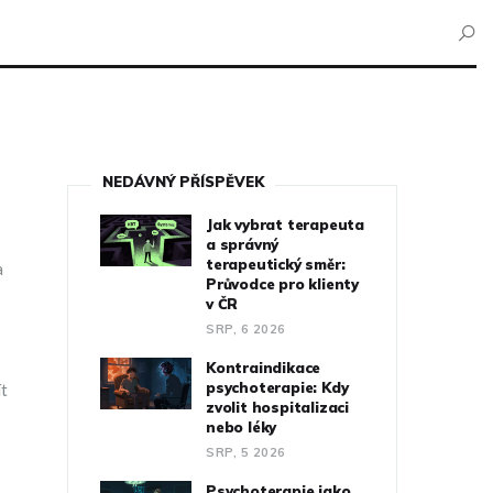
NEDÁVNÝ PŘÍSPĚVEK
Jak vybrat terapeuta
a správný
terapeutický směr:
a
Průvodce pro klienty
v ČR
SRP, 6 2026
Kontraindikace
psychoterapie: Kdy
ít
zvolit hospitalizaci
nebo léky
SRP, 5 2026
Psychoterapie jako