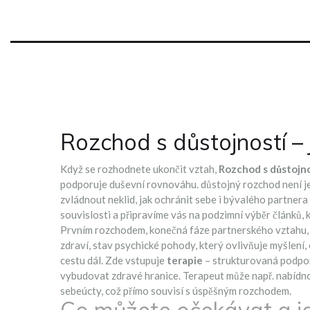
Rozchod s důstojností –
Když se rozhodnete ukončit vztah,
Rozchod s důstojno
podporuje duševní rovnováhu
.
důstojný rozchod
není je
zvládnout neklid, jak ochránit sebe i bývalého partner
souvislosti a připravíme vás na podzimní výběr článků,
Prvním
rozchodem
,
konečná fáze partnerského vztahu,
zdraví
,
stav psychické pohody, který ovlivňuje myšlení
cestu dál. Zde vstupuje
terapie
– strukturovaná podpor
vybudovat zdravé hranice. Terapeut může např. nabídno
sebeúcty, což přímo souvisí s úspěšným rozchodem.