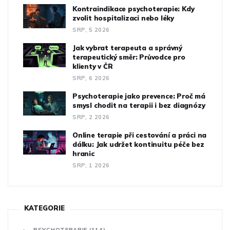
Kontraindikace psychoterapie: Kdy
zvolit hospitalizaci nebo léky
SRP, 5 2026
Jak vybrat terapeuta a správný
terapeutický směr: Průvodce pro
klienty v ČR
SRP, 6 2026
Psychoterapie jako prevence: Proč má
smysl chodit na terapii i bez diagnózy
SRP, 2 2026
Online terapie při cestování a práci na
dálku: Jak udržet kontinuitu péče bez
hranic
SRP, 1 2026
KATEGORIE