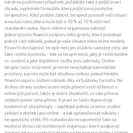
nárok na pojišťovací příspěvek, požádejte také o
pojišťovací
úhradu
,
vyplněním formuláře, který pojišťovna poskytne
terapeutovi
. Když podáte žádost, terapeut posoudí vaši situaci
a nastaví cenu, která může být o 30 % až 70 % nižší než
standardní sazba. Navíc některé organizace nabízejí
jednorázovou finanční podporu nebo granty, které pomáhají
pokrýt část nákladů, pokud je vaše situace mimo běžné modely.
Finanční dostupnost terapie není jen otázkou samotné ceny, ale
také celého kontextu – kde se terapie koná, jaký je režim (online
vs. osobní) a jaké doplňkové služby jsou zahrnuty. Online
terapie často stojí méně, protože nevyžaduje kancelářské
prostory, a proto může být vhodnou volbou, pokud hledáte
finanční úsporu
,
snížení nákladů díky virtuálnímu formátu
. Na
druhou stranu osobní sezení může přinést vyšší účinnost u
některých poruch, takže je dobré zhodnotit, co vám přinese
nejlepší poměr cena‑přínos. V praxi se často doporučuje
kombinovat oba přístupy – například jednou za měsíc osobní
setkání a zbytek času online – a tak optimalizovat náklady i
terapeutický efekt. Při rozhodování nezapomeňte také na
možnost dotací od neziskových organizací, které podporují
duševní zdraví a poskytují granty na terapie pro osoby s nízkým