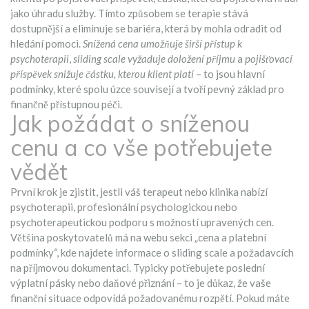
jako úhradu služby
. Tímto způsobem se terapie stává
dostupnější a eliminuje se bariéra, která by mohla odradit od
hledání pomoci.
Snížená cena umožňuje širší přístup k
psychoterapii
,
sliding scale vyžaduje doložení příjmu
a
pojišťovací
příspěvek snižuje částku, kterou klient platí
– to jsou hlavní
podmínky, které spolu úzce souvisejí a tvoří pevný základ pro
finančně přístupnou péči.
Jak požádat o sníženou
cenu a co vše potřebujete
vědět
První krok je zjistit, jestli váš terapeut nebo klinika nabízí
psychoterapii
,
profesionální psychologickou nebo
psychoterapeutickou podporu
s možností upravených cen.
Většina poskytovatelů má na webu sekci „cena a platební
podmínky“, kde najdete informace o sliding scale a požadavcích
na příjmovou dokumentaci. Typicky potřebujete poslední
výplatní pásky nebo daňové přiznání – to je důkaz, že vaše
finanční situace odpovídá požadovanému rozpětí. Pokud máte