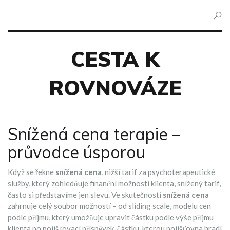
CESTA K
ROVNOVÁZE
Snížená cena terapie –
průvodce úsporou
Když se řekne
snížená cena
,
nižší tarif za psychoterapeutické
služby, který zohledňuje finanční možnosti klienta
,
snížený tarif
,
často si představíme jen slevu. Ve skutečnosti
snížená cena
zahrnuje celý soubor možností – od
sliding scale
,
modelu cen
podle příjmu, který umožňuje upravit částku podle výše příjmu
klienta
po
pojišťovací příspěvek
,
částku, kterou pojišťovna hradí