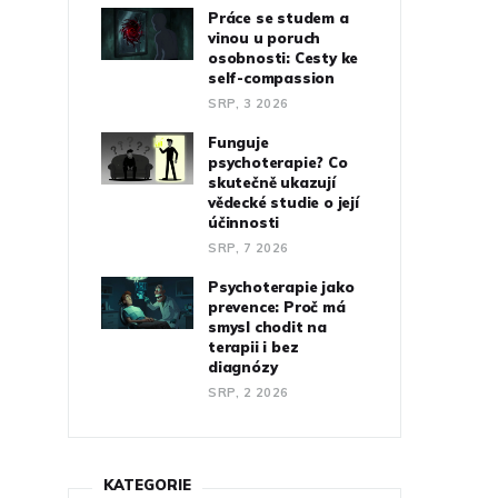
Práce se studem a
vinou u poruch
osobnosti: Cesty ke
self-compassion
SRP, 3 2026
Funguje
psychoterapie? Co
skutečně ukazují
vědecké studie o její
účinnosti
SRP, 7 2026
Psychoterapie jako
prevence: Proč má
smysl chodit na
terapii i bez
diagnózy
SRP, 2 2026
KATEGORIE