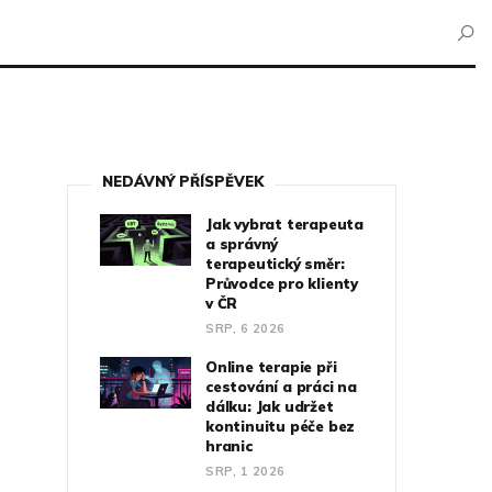
NEDÁVNÝ PŘÍSPĚVEK
Jak vybrat terapeuta
a správný
terapeutický směr:
Průvodce pro klienty
v ČR
SRP, 6 2026
Online terapie při
cestování a práci na
dálku: Jak udržet
kontinuitu péče bez
hranic
SRP, 1 2026