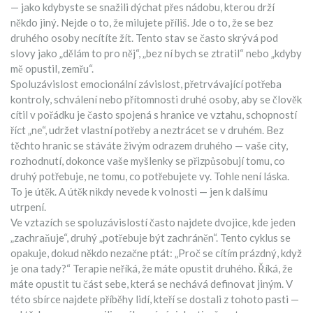
— jako kdybyste se snažili dýchat přes nádobu, kterou drží
někdo jiný.
Nejde o to, že milujete příliš. Jde o to, že se bez
druhého osoby necítíte žít. Tento stav se často skrývá pod
slovy jako „dělám to pro něj“, „bez ní bych se ztratil“ nebo „kdyby
mě opustil, zemřu“.
Spoluzávislost
emocionální závislost
,
přetrvávající potřeba
kontroly, schválení nebo přítomnosti druhé osoby, aby se člověk
cítil v pořádku
je často spojená s
hranice ve vztahu
,
schopností
říct „ne“, udržet vlastní potřeby a neztrácet se v druhém
. Bez
těchto hranic se stáváte živým odrazem druhého — vaše city,
rozhodnutí, dokonce vaše myšlenky se přizpůsobují tomu, co
druhý potřebuje, ne tomu, co potřebujete vy. Tohle není láska.
To je útěk. A útěk nikdy nevede k volnosti — jen k dalšímu
utrpení.
Ve vztazích se spoluzávislostí často najdete dvojice, kde jeden
„zachraňuje“, druhý „potřebuje být zachráněn“. Tento cyklus se
opakuje, dokud někdo nezačne ptát: „Proč se cítím prázdný, když
je ona tady?“ Terapie neříká, že máte opustit druhého. Říká, že
máte opustit tu část sebe, která se nechává definovat jiným. V
této sbírce najdete příběhy lidí, kteří se dostali z tohoto pasti —