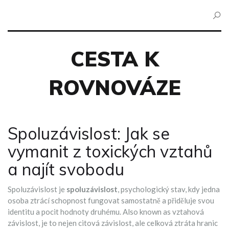
CESTA K
ROVNOVÁZE
Spoluzávislost: Jak se
vymanit z toxických vztahů
a najít svobodu
Spoluzávislost je
spoluzávislost
,
psychologický stav, kdy jedna
osoba ztrácí schopnost fungovat samostatně a přiděluje svou
identitu a pocit hodnoty druhému
. Also known as
vztahová
závislost
, je to nejen citová závislost, ale celková ztráta hranic