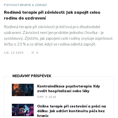
PSYCHOTERAPIE A ZDRAVÍ
Rodinná terapie při závislosti: Jak zapojit celou
rodinu do uzdravení
Rodinná terapie při závislosti je klíčová pro dlouhodobé
uzdravení. Závislost není jen problém jednoho člověka - je
systémový. Zjistěte, jak zapojení celé rodiny zvyšuje úspěšnost
léčby o 23 % a co dělat, když se rodina odmítá zapojit.
LIS, 13 2025
0
NEDÁVNÝ PŘÍSPĚVEK
Kontraindikace psychoterapie: Kdy
zvolit hospitalizaci nebo léky
SRP, 5 2026
Online terapie při cestování a práci na
dálku: Jak udržet kontinuitu péče bez
hranic