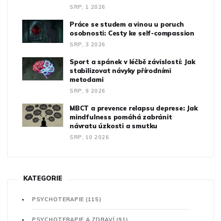
SRP, 1 2026
Práce se studem a vinou u poruch
osobnosti: Cesty ke self-compassion
SRP, 3 2026
Sport a spánek v léčbě závislostí: Jak
stabilizovat návyky přírodními
metodami
SRP, 9 2026
MBCT a prevence relapsu deprese: Jak
mindfulness pomáhá zabránit
návratu úzkosti a smutku
SRP, 10 2026
KATEGORIE
PSYCHOTERAPIE
(115)
PSYCHOTERAPIE A ZDRAVÍ
(91)