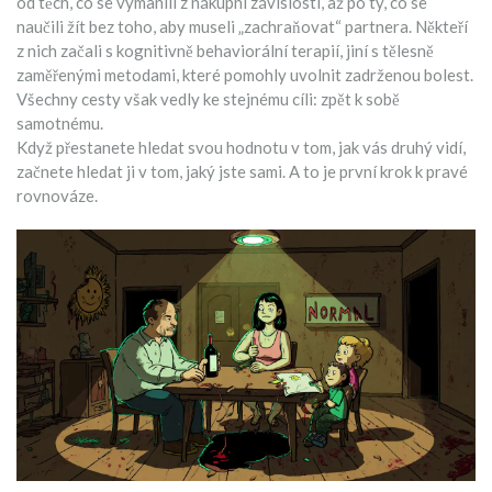
od těch, co se vymanili z nákupní závislosti, až po ty, co se
naučili žít bez toho, aby museli „zachraňovat“ partnera. Někteří
z nich začali s kognitivně behaviorální terapií, jiní s tělesně
zaměřenými metodami, které pomohly uvolnit zadrženou bolest.
Všechny cesty však vedly ke stejnému cíli: zpět k sobě
samotnému.
Když přestanete hledat svou hodnotu v tom, jak vás druhý vidí,
začnete hledat ji v tom, jaký jste sami. A to je první krok k pravé
rovnováze.