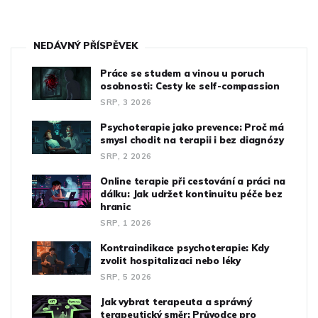
NEDÁVNÝ PŘÍSPĚVEK
Práce se studem a vinou u poruch
osobnosti: Cesty ke self-compassion
SRP, 3 2026
Psychoterapie jako prevence: Proč má
smysl chodit na terapii i bez diagnózy
SRP, 2 2026
Online terapie při cestování a práci na
dálku: Jak udržet kontinuitu péče bez
hranic
SRP, 1 2026
Kontraindikace psychoterapie: Kdy
zvolit hospitalizaci nebo léky
SRP, 5 2026
Jak vybrat terapeuta a správný
terapeutický směr: Průvodce pro