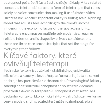
dostupnost péče, šetří čas a často snižuje náklady
. A key related
concept is
telefonická terapie
, a form of teleterapie that relies
solely on voice communication, making it useful when video
isn’t feasible. Another important entity is
sliding scale
, a pricing
model that adjusts fees according to the client’s income,
influencing the economic factor of therapy accessibility.
Teleterapie encompasses multiple sub‑modalities, requires
reliable internet, and is shaped by privacy considerations –
these are three core semantic triples that set the stage for
everything that follows.
Klíčové faktory, které
ovlivňují teleterapii
Technické faktory jsou základ – stabilní připojení, kvalita
mikrofonu a kamery a bezpečná platforma určují, zda se sezení
odehraje bez přerušení a s ochranou dat. Psychologické faktory
zahrnují pocit soukromí, schopnost se soustředit v domově
prostředí a důvěru v terapeutovu schopnost vést sezení bez
osobního kontaktu. Ekonomické faktory pak přicházejí ve formě
ceny a modelu
sliding scale
, který může rozhodnout, zda si