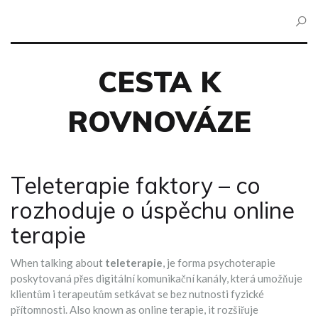
CESTA K
ROVNOVÁZE
Teleterapie faktory – co
rozhoduje o úspěchu online
terapie
When talking about
teleterapie
,
je forma psychoterapie
poskytovaná přes digitální komunikační kanály, která umožňuje
klientům i terapeutům setkávat se bez nutnosti fyzické
přítomnosti
. Also known as
online terapie
, it
rozšiřuje