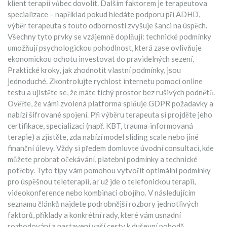
klient terapii vůbec dovolit. Dalším faktorem je terapeutova
specializace – například pokud hledáte podporu při ADHD,
výběr terapeuta s touto odborností zvyšuje šanci na úspěch.
Všechny tyto prvky se vzájemně doplňují: technické podmínky
umožňují psychologickou pohodlnost, která zase ovlivňuje
ekonomickou ochotu investovat do pravidelných sezení.
Praktické kroky, jak zhodnotit vlastní podmínky, jsou
jednoduché. Zkontrolujte rychlost internetu pomocí online
testu a ujistěte se, že máte tichý prostor bez rušivých podnětů.
Ověřte, že vámi zvolená platforma splňuje GDPR požadavky a
nabízí šifrované spojení. Při výběru terapeuta si projděte jeho
certifikace, specializaci (např. KBT, trauma‑informovaná
terapie) a zjistěte, zda nabízí model
sliding scale
nebo jiné
finanční úlevy. Vždy si předem domluvte úvodní consultaci, kde
můžete probrat očekávání, platební podmínky a technické
potřeby. Tyto tipy vám pomohou vytvořit optimální podmínky
pro úspěšnou teleterapii, ať už jde o telefonickou terapii,
videokonference nebo kombinaci obojího. V následujícím
seznamu článků najdete podrobnější rozbory jednotlivých
faktorů, příklady a konkrétní rady, které vám usnadní
rozhodování a nastavení vaší cesty k duševní pohodě.