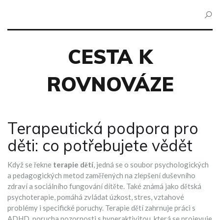
CESTA K
ROVNOVÁZE
Terapeutická podpora pro
děti: co potřebujete vědět
Když se řekne
terapie dětí
,
jedná se o soubor psychologických
a pedagogických metod zaměřených na zlepšení duševního
zdraví a sociálního fungování dítěte
. Také známá jako
dětská
psychoterapie
, pomáhá zvládat úzkost, stres, vztahové
problémy i specifické poruchy. Terapie dětí zahrnuje práci s
ADHD
,
porucha pozornosti s hyperaktivitou, která se projevuje