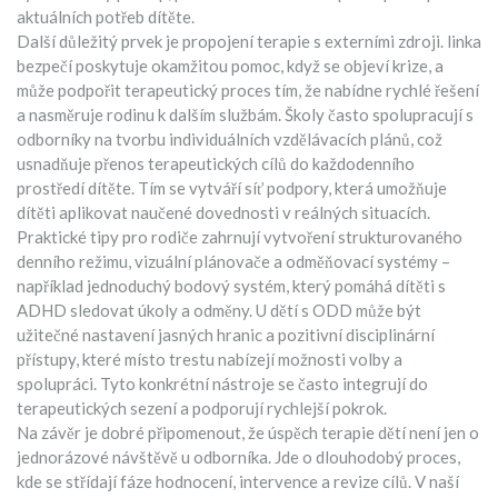
aktuálních potřeb dítěte.
Další důležitý prvek je propojení terapie s externími zdroji.
linka
bezpečí
poskytuje okamžitou pomoc, když se objeví krize, a
může podpořit terapeutický proces tím, že nabídne rychlé řešení
a nasměruje rodinu k dalším službám. Školy často spolupracují s
odborníky na tvorbu individuálních vzdělávacích plánů, což
usnadňuje přenos terapeutických cílů do každodenního
prostředí dítěte. Tím se vytváří síť podpory, která umožňuje
dítěti aplikovat naučené dovednosti v reálných situacích.
Praktické tipy pro rodiče zahrnují vytvoření strukturovaného
denního režimu, vizuální plánovače a odměňovací systémy –
například jednoduchý bodový systém, který pomáhá dítěti s
ADHD sledovat úkoly a odměny. U dětí s ODD může být
užitečné nastavení jasných hranic a pozitivní disciplinární
přístupy, které místo trestu nabízejí možnosti volby a
spolupráci. Tyto konkrétní nástroje se často integrují do
terapeutických sezení a podporují rychlejší pokrok.
Na závěr je dobré připomenout, že úspěch terapie dětí není jen o
jednorázové návštěvě u odborníka. Jde o dlouhodobý proces,
kde se střídají fáze hodnocení, intervence a revize cílů. V naší