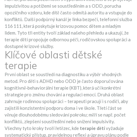
impulzivitou a potížemi se soustředěním
a s
ODD
,
porucha
opozičního vzdoru, kde dítě často odmítá autoritu a vstupuje do
konfliktů
. Další podpůrný kanál je
linka bezpečí
,
telefonní služba
116 111, která poskytuje krizovou pomoc dětem a mladým
lidem
. Tyto tři entity tvoří základ našeho přehledu a ukazují, že
terapie dětí propojuje odbornou péči, rodičovskou spolupráci a
dostupné krizové služby.
Klíčové oblasti dětské
terapie
První oblast se soustředí na diagnostiku a výběr vhodných
metod. Pro děti s ADHD nebo ODD je často doporučována
kognitivně‑behaviorální terapie (KBT), která učí konkrétní
strategie pro změnu chování a regulaci emocí. Druhá oblast
zahrnuje rodinnou spolupráci – terapeuti pracují i s rodiči, aby
zajistili konzistentní podporu doma i ve škole. Třetí část se
věnuje dlouhodobému sledování pokroku; měří se např. počet
konfliktů, zlepšení soustředění nebo snížení impulsivity.
Všechny tyto kroky tvoří řetězec, kde
terapie dětí
vyžaduje
systematický přístup, pravidelnou reflexi a úpravu plánu podle