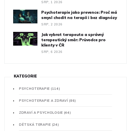
SRP, 1 2026
Psychoterapie jako prevence: Proč má
smysl chodit na terapii i bez diagnózy
SRP, 2 2026
Jak vybrat terapeuta a správný
terapeutický směr: Průvodce pro
klienty v ČR
SRP, 6 2026
KATEGORIE
PSYCHOTERAPIE
(114)
PSYCHOTERAPIE A ZDRAVÍ
(86)
ZDRAVÍ A PSYCHOLOGIE
(44)
DĚTSKÁ TERAPIE
(24)