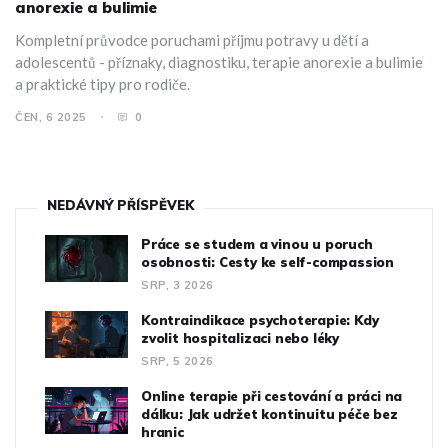
anorexie a bulimie
Kompletní průvodce poruchami příjmu potravy u dětí a
adolescentů - příznaky, diagnostiku, terapie anorexie a bulimie
a praktické tipy pro rodiče.
ČEN, 6 2025
0
NEDÁVNÝ PŘÍSPĚVEK
Práce se studem a vinou u poruch
osobnosti: Cesty ke self-compassion
SRP, 3 2026
Kontraindikace psychoterapie: Kdy
zvolit hospitalizaci nebo léky
SRP, 5 2026
Online terapie při cestování a práci na
dálku: Jak udržet kontinuitu péče bez
hranic