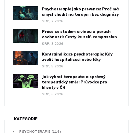
Psychoterapie jako prevence: Proč má
smysl chodit na terapii i bez diagnózy
SRP, 2 2026
Práce se studem a vinou u poruch
osobnosti: Cesty ke self-compassion
SRP, 3 2026
Kontraindikace psychoterapie: Kdy
zvolit hospitalizaci nebo léky
SRP, 5 2026
Jak vybrat terapeuta a správný
terapeutický směr: Průvodce pro
klienty v ČR
SRP, 6 2026
KATEGORIE
PSYCHOTERAPIE
(114)