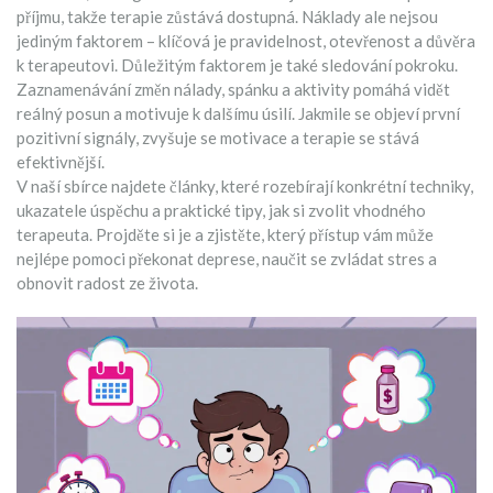
příjmu, takže terapie zůstává dostupná. Náklady ale nejsou
jediným faktorem – klíčová je pravidelnost, otevřenost a důvěra
k terapeutovi. Důležitým faktorem je také sledování pokroku.
Zaznamenávání změn nálady, spánku a aktivity pomáhá vidět
reálný posun a motivuje k dalšímu úsilí. Jakmile se objeví první
pozitivní signály, zvyšuje se motivace a terapie se stává
efektivnější.
V naší sbírce najdete články, které rozebírají konkrétní techniky,
ukazatele úspěchu a praktické tipy, jak si zvolit vhodného
terapeuta. Projděte si je a zjistěte, který přístup vám může
nejlépe pomoci překonat deprese, naučit se zvládat stres a
obnovit radost ze života.