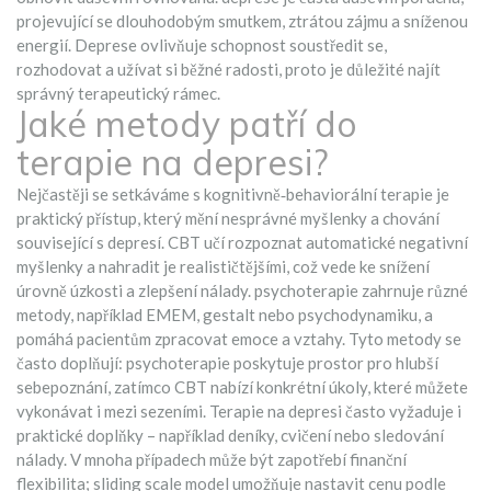
projevující se dlouhodobým smutkem, ztrátou zájmu a sníženou
energií
. Deprese ovlivňuje schopnost soustředit se,
rozhodovat a užívat si běžné radosti, proto je důležité najít
správný terapeutický rámec.
Jaké metody patří do
terapie na depresi?
Nejčastěji se setkáváme s
kognitivně‑behaviorální terapie
je
praktický přístup, který mění nesprávné myšlenky a chování
související s depresí
. CBT učí rozpoznat automatické negativní
myšlenky a nahradit je realističtějšími, což vede ke snížení
úrovně úzkosti a zlepšení nálady.
psychoterapie
zahrnuje různé
metody, například EMEM, gestalt nebo psychodynamiku, a
pomáhá pacientům zpracovat emoce a vztahy
. Tyto metody se
často doplňují: psychoterapie poskytuje prostor pro hlubší
sebepoznání, zatímco CBT nabízí konkrétní úkoly, které můžete
vykonávat i mezi sezeními. Terapie na depresi často vyžaduje i
praktické doplňky – například deníky, cvičení nebo sledování
nálady. V mnoha případech může být zapotřebí finanční
flexibilita; sliding scale model umožňuje nastavit cenu podle