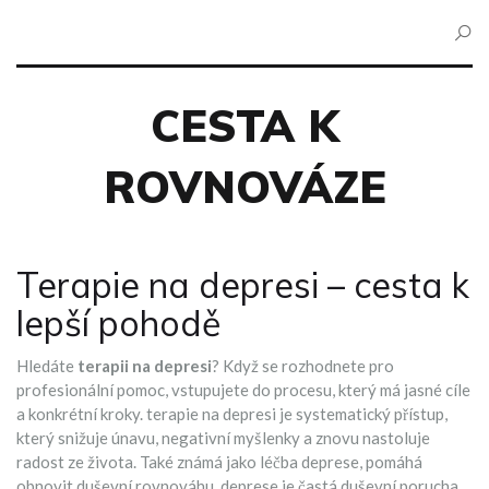
CESTA K
ROVNOVÁZE
Terapie na depresi – cesta k
lepší pohodě
Hledáte
terapii na depresi
? Když se rozhodnete pro
profesionální pomoc, vstupujete do procesu, který má jasné cíle
a konkrétní kroky.
terapie na depresi
je
systematický přístup,
který snižuje únavu, negativní myšlenky a znovu nastoluje
radost ze života
. Také známá jako
léčba deprese
, pomáhá
obnovit duševní rovnováhu.
deprese
je
častá duševní porucha,